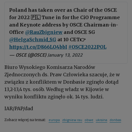
Poland has taken over as Chair of the OSCE
for 2022 🇵🇱 Tune in for the CiO Programme
and Keynote address by OSCE Chairman-in-
Office
@RauZbigniew
and OSCE SG
@HelgaSchmid_SG
at 10 CET👉
https://t.co/D866LO4bbI
#OSCE2022POL
— OSCE (@OSCE)
January 13, 2022
Biuro Wysokiego Komisarza Narodów
Zjednoczonych ds. Praw Człowieka szacuje, że w
związku z konfliktem w Donbasie zginęło dotąd
13,2-13,4 tys. osób. Według władz w Kijowie w
wyniku konfliktu zginęło ok. 14 tys. ludzi.
IAR/PAP/dad
europa
zbigniew rau
obwe
ukraina
donbas
Zobacz więcej na temat: