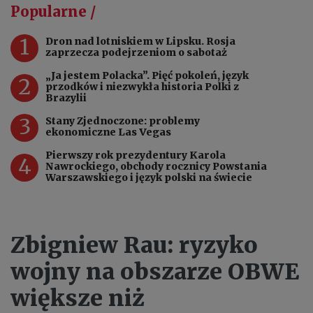
Popularne /
1
Dron nad lotniskiem w Lipsku. Rosja
zaprzecza podejrzeniom o sabotaż
„Ja jestem Polacka”. Pięć pokoleń, język
2
przodków i niezwykła historia Polki z
Brazylii
3
Stany Zjednoczone: problemy
ekonomiczne Las Vegas
Pierwszy rok prezydentury Karola
4
Nawrockiego, obchody rocznicy Powstania
Warszawskiego i język polski na świecie
Zbigniew Rau: ryzyko
wojny na obszarze OBWE
większe niż