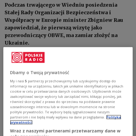
Podczas trwającego w Wiedniu posiedzenia
Stałej Rady Organizacji Bezpieczeństwa i
Współpracy w Europie minister Zbigniew Rau
zapowiedział, że pierwszą wizytę jako
przewodniczący OBWE, ma zamiar złożyć na
Ukrainie.
Dbamy o Twoją prywatność
My i nasi
5
partnerzy przechowujemy lub uzyskujemy dostęp do
informacji na urządzeniu, takich jak unikalne identyfikatory w plikach
cookie w celu przetwarzania danych osobowych. Użytkownik może
zaakceptować swoje wybory lub zarządzać nimi, klikając poniżej, jak
również skorzystać z prawa do sprzeciwu na podstawie prawnie
uzasadnionego interesu lub w dowolnym momencie na stronie
polityki prywatności. Te wybory będą sygnalizowane naszym
partnerom i nie będą miały wpływu na dane przeglądania.
Polityka
prywatności
Wraz z naszymi partnerami przetwarzamy dane w
Wiedeń: minister Zbigniew Rau o wyzwaniach dla OBWE
PAP/DPA/Jens
Schlueter