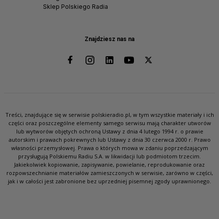
Sklep Polskiego Radia
Znajdziesz nas na
Treści, znajdujące się w serwisie polskieradio.pl, w tym wszystkie materiały i ich
części oraz poszczególne elementy samego serwisu mają charakter utworów
lub wytworów objętych ochroną Ustawy z dnia 4 lutego 1994 r. o prawie
autorskim i prawach pokrewnych lub Ustawy z dnia 30 czerwca 2000 r. Prawo
własności przemysłowej. Prawa o których mowa w zdaniu poprzedzającym
przysługują Polskiemu Radiu S.A. w likwidacji lub podmiotom trzecim.
Jakiekolwiek kopiowanie, zapisywanie, powielanie, reprodukowanie oraz
rozpowszechnianie materiałów zamieszczonych w serwisie, zarówno w części,
jak i w całości jest zabronione bez uprzedniej pisemnej zgody uprawnionego.