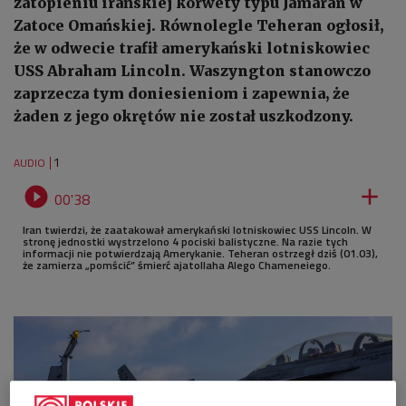
zatopieniu irańskiej korwety typu Jamaran w
Zatoce Omańskiej. Równolegle Teheran ogłosił,
że w odwecie trafił amerykański lotniskowiec
USS Abraham Lincoln. Waszyngton stanowczo
zaprzecza tym doniesieniom i zapewnia, że
żaden z jego okrętów nie został uszkodzony.
1
AUDIO


00'38
Iran twierdzi, że zaatakował amerykański lotniskowiec USS Lincoln. W
stronę jednostki wystrzelono 4 pociski balistyczne. Na razie tych
informacji nie potwierdzają Amerykanie. Teheran ostrzegł dziś (01.03),
że zamierza „pomścić” śmierć ajatollaha Alego Chameneiego.