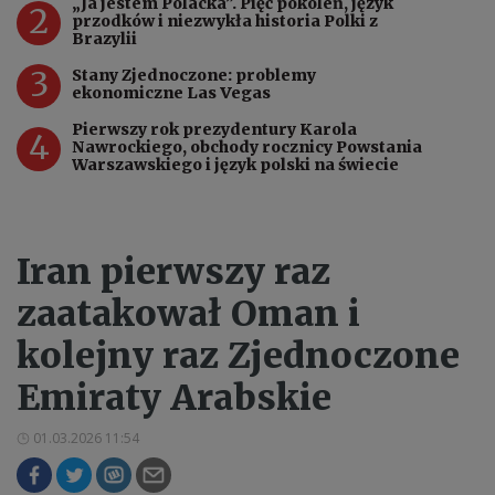
„Ja jestem Polacka”. Pięć pokoleń, język
2
przodków i niezwykła historia Polki z
Brazylii
3
Stany Zjednoczone: problemy
ekonomiczne Las Vegas
Pierwszy rok prezydentury Karola
4
Nawrockiego, obchody rocznicy Powstania
Warszawskiego i język polski na świecie
Iran pierwszy raz
zaatakował Oman i
kolejny raz Zjednoczone
Emiraty Arabskie
01.03.2026 11:54