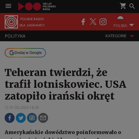
POLSKA
POLITYKA
KATEGORIE
Dodaj w Google
Teheran twierdzi, że
trafił lotniskowiec. USA
zatopiło irański okręt
01.03.2026 18:35
Amerykańskie dowództwo poinformowało o