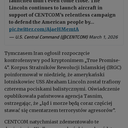
launched didn’t even come close. The
Lincoln continues to launch aircraft in
support of CENTCOM’s relentless campaign
to defend the American people by…
pic.twitter.com/AjaeHMemtA
— U.S. Central Command (@CENTCOM)
March 1, 2026
Tymczasem Iran ogłosił rozpoczęcie
kontrofensywy pod kryptonimem „True Promise-
4”.
Korpus Strażników Rewolucji Islamskiej
(IRGC)
poinformował w niedzielę, że amerykański
lotniskowiec
USS Abraham Lincoln
został trafiony
czterema pociskami balistycznymi. Oświadczenie
opublikowała państwowa agencja Tasnim,
ostrzegając, że „ląd i morze będą coraz częściej
stawać się cmentarzem terrorystów agresorów”.
CENTCOM natychmiast zdementowało te