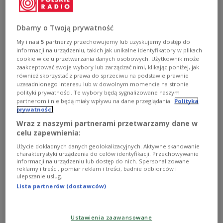
Dbamy o Twoją prywatność
My i nasi
5
partnerzy przechowujemy lub uzyskujemy dostęp do
informacji na urządzeniu, takich jak unikalne identyfikatory w plikach
cookie w celu przetwarzania danych osobowych. Użytkownik może
zaakceptować swoje wybory lub zarządzać nimi, klikając poniżej, jak
również skorzystać z prawa do sprzeciwu na podstawie prawnie
uzasadnionego interesu lub w dowolnym momencie na stronie
polityki prywatności. Te wybory będą sygnalizowane naszym
Marynarze amerykańskiej marynarki wojennej ładują amunicję na
partnerom i nie będą miały wpływu na dane przeglądania.
Polityka
myśliwiec F/A-18F Super Hornet na pokładzie atomowego lotniskowca
prywatności
USS Abraham Lincoln w ramach wsparcia operacji Epicka Furia
Reuters
Wraz z naszymi partnerami przetwarzamy dane w
United States Central Command
(CENTCOM)
celu zapewnienia:
przekazało, że irański okręt wojenny typu Jamaran
Użycie dokładnych danych geolokalizacyjnych. Aktywne skanowanie
charakterystyki urządzenia do celów identyfikacji. Przechowywanie
został uderzony przez amerykańskie siły na
informacji na urządzeniu lub dostęp do nich. Spersonalizowane
reklamy i treści, pomiar reklam i treści, badnie odbiorców i
początku operacji „Epicka Furia”. Według
ulepszanie usług.
komunikatu jednostka tonie w Zatoce Omańskiej w
Lista partnerów (dostawców)
pobliżu miasta
Czabahar
. Amerykanie wezwali
irańską załogę do złożenia broni i opuszczenia
Ustawienia zaawansowane
okrętu.