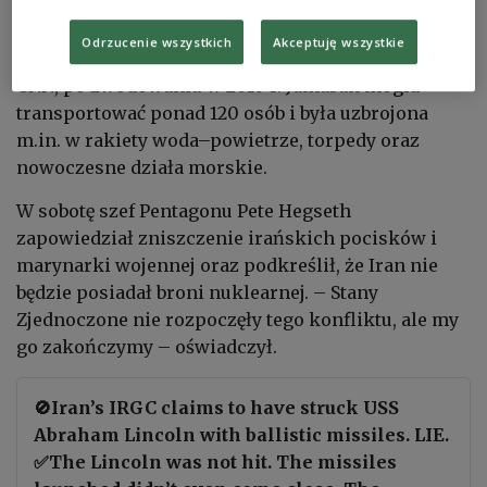
Odrzucenie wszystkich
Akceptuję wszystkie
Według informacji podawanych wcześniej przez
CNN
, po zwodowaniu w 2010 r. Jamaran mogła
transportować ponad 120 osób i była uzbrojona
m.in. w rakiety woda–powietrze, torpedy oraz
nowoczesne działa morskie.
W sobotę szef Pentagonu
Pete Hegseth
zapowiedział zniszczenie irańskich pocisków i
marynarki wojennej oraz podkreślił, że Iran nie
będzie posiadał broni nuklearnej. – Stany
Zjednoczone nie rozpoczęły tego konfliktu, ale my
go zakończymy – oświadczył.
🚫Iran’s IRGC claims to have struck USS
Abraham Lincoln with ballistic missiles. LIE.
✅The Lincoln was not hit. The missiles