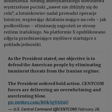
doniesienia. Według amerykańskiego dowództwa
wystrzelone pociski „nawet nie zbliżyły się do
celu”, a lotniskowiec nadal prowadzi operacje
lotnicze, wspierając działania mające na celu – jak
podkreślono – eliminację zagrożeń ze strony
reżimu irańskiego. Na platformie X opublikowano
zdjęcia przedstawiające myśliwce startujące z
pokładu jednostki.
As the President stated, our objective is to
defend the American people by eliminating
imminent threats from the Iranian regime.
The President ordered bold action. CENTCOM
forces are delivering an overwhelming and
unrelenting blow.
pic.twitter.com/B0k5gV4YnU
— U.S. Central Command (@CENTCOM)
February 28,