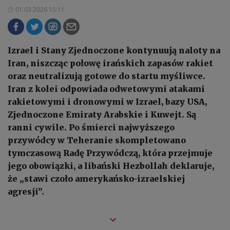
01.03.2026 15:11
Izrael i Stany Zjednoczone kontynuują naloty na
Iran, niszcząc połowę irańskich zapasów rakiet
oraz neutralizują gotowe do startu myśliwce.
Iran z kolei odpowiada odwetowymi atakami
rakietowymi i dronowymi w Izrael, bazy USA,
Zjednoczone Emiraty Arabskie i Kuwejt. Są
ranni cywile. Po śmierci najwyższego
przywódcy w Teheranie skompletowano
tymczasową Radę Przywódczą, która przejmuje
jego obowiązki, a libański Hezbollah deklaruje,
że „stawi czoło amerykańsko-izraelskiej
agresji”.