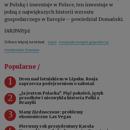
w Polskę i inwestuje w Polsce, ten inwestuje w
jedną z największych historii wzrostu
gospodarczego w Europie – powiedział Domański.
IAR/PAP/pż
sopot
europejski kongres gospodarczy
Zobacz więcej na temat:
ministerstwo finansów
Popularne /
1
Dron nad lotniskiem w Lipsku. Rosja
zaprzecza podejrzeniom o sabotaż
„Ja jestem Polacka”. Pięć pokoleń, język
2
przodków i niezwykła historia Polki z
Brazylii
3
Stany Zjednoczone: problemy
ekonomiczne Las Vegas
Pierwszy rok prezydentury Karola