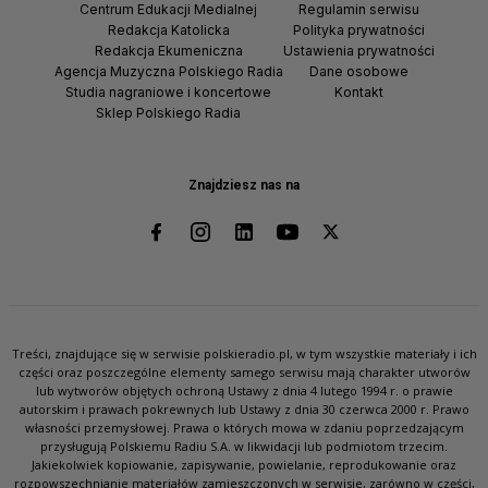
Centrum Edukacji Medialnej
Regulamin serwisu
Redakcja Katolicka
Polityka prywatności
Redakcja Ekumeniczna
Ustawienia prywatności
Agencja Muzyczna Polskiego Radia
Dane osobowe
Studia nagraniowe i koncertowe
Kontakt
Sklep Polskiego Radia
Znajdziesz nas na
Treści, znajdujące się w serwisie polskieradio.pl, w tym wszystkie materiały i ich
części oraz poszczególne elementy samego serwisu mają charakter utworów
lub wytworów objętych ochroną Ustawy z dnia 4 lutego 1994 r. o prawie
autorskim i prawach pokrewnych lub Ustawy z dnia 30 czerwca 2000 r. Prawo
własności przemysłowej. Prawa o których mowa w zdaniu poprzedzającym
przysługują Polskiemu Radiu S.A. w likwidacji lub podmiotom trzecim.
Jakiekolwiek kopiowanie, zapisywanie, powielanie, reprodukowanie oraz
rozpowszechnianie materiałów zamieszczonych w serwisie, zarówno w części,