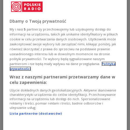
Dbamy o Twoją prywatność
My i nasi
5
partnerzy przechowujemy lub uzyskujemy dostęp do
informacji na urządzeniu, takich jak unikalne identyfikatory w plikach
cookie w celu przetwarzania danych osobowych. Użytkownik może
zaakceptować swoje wybory lub zarządzać nimi, klikając poniżej, jak
również skorzystać z prawa do sprzeciwu na podstawie prawnie
uzasadnionego interesu lub w dowolnym momencie na stronie
polityki prywatności. Te wybory będą sygnalizowane naszym
partnerom i nie będą miały wpływu na dane przeglądania.
Polityka
prywatności
Wraz z naszymi partnerami przetwarzamy dane w
Minister finansów i gospodarki Andrzej Domański na XVI Europejskim
celu zapewnienia:
Kongresie Finansowym organizowanym przez Centrum Myśli
Strategicznych w Sopocie
fot. PAP
Użycie dokładnych danych geolokalizacyjnych. Aktywne skanowanie
charakterystyki urządzenia do celów identyfikacji. Przechowywanie
informacji na urządzeniu lub dostęp do nich. Spersonalizowane
– Znajdziemy się w tej trójce, bo po raz pierwszy od
reklamy i treści, pomiar reklam i treści, badnie odbiorców i
ulepszanie usług.
dekad pojawiają się warunki gospodarcze,
Lista partnerów (dostawców)
polityczne i okazje technologiczne, które musimy
wspólnie wykorzystać – dodał minister.