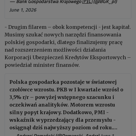
— Bank Gospodarstwa Krajowego 🇵🇱 (@BGK_pl)
June 1, 2026
- Drugim filarem – obok kompetencji - jest kapitał.
Musimy szukać nowych narzędzi finansowania
polskiej gospodarki, dlatego finalizujemy pracę
nad rozszerzeniem możliwości działania
Korporacji Ubezpieczeń Kredytów Eksportowych –
powiedział minister finansów.
Polska gospodarka pozostaje w światowej
czołówce wzrostu. PKB w I kwartale wzrósł o
3,5% r/r – powyżej wstępnego szacunku i
oczekiwań analityków. Motorem wzrostu
silny popyt krajowy. Dodatkowo, PMI -
wskaźnik wyprzedzający dla przemysłu -
osiągnął dziś najwyższy poziom od roku.…
— Andrzej Domański (@Domanski_Andrz)
June 1,