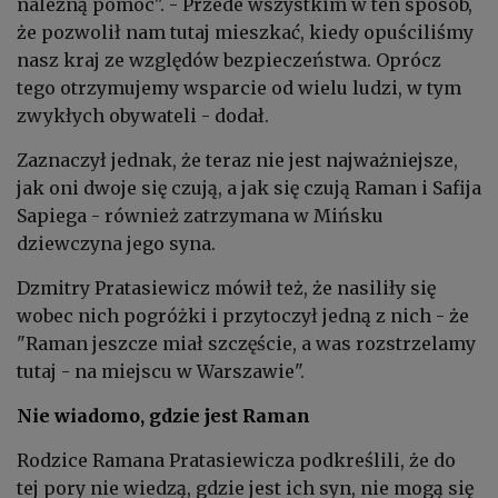
należną pomoc". - Przede wszystkim w ten sposób,
że pozwolił nam tutaj mieszkać, kiedy opuściliśmy
nasz kraj ze względów bezpieczeństwa. Oprócz
tego otrzymujemy wsparcie od wielu ludzi, w tym
zwykłych obywateli - dodał.
Zaznaczył jednak, że teraz nie jest najważniejsze,
jak oni dwoje się czują, a jak się czują Raman i Safija
Sapiega - również zatrzymana w Mińsku
dziewczyna jego syna.
Dzmitry Pratasiewicz mówił też, że nasiliły się
wobec nich pogróżki i przytoczył jedną z nich - że
"Raman jeszcze miał szczęście, a was rozstrzelamy
tutaj - na miejscu w Warszawie".
Nie wiadomo, gdzie jest Raman
Rodzice
Ramana
Pratasiewicza podkreślili, że do
tej pory nie wiedzą, gdzie jest ich syn, nie mogą się