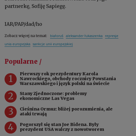
partnerkę, Sofiję Sapiegę.
IAR/PAP/dad/ho
białoruś
aleksander łukaszenka
represje
Zobacz więcej na temat:
unia europejska
sankcje unii europejskiej
Popularne /
Pierwszy rok prezydentury Karola
1
Nawrockiego, obchody rocznicy Powstania
Warszawskiego i język polski na świecie
2
Stany Zjednoczone: problemy
ekonomiczne Las Vegas
3
Cieśnina Ormuz: bliżej porozumienia, ale
ataki trwają
4
Pogorszył się stan Joe Bidena. Były
prezydent USA walczy z nowotworem