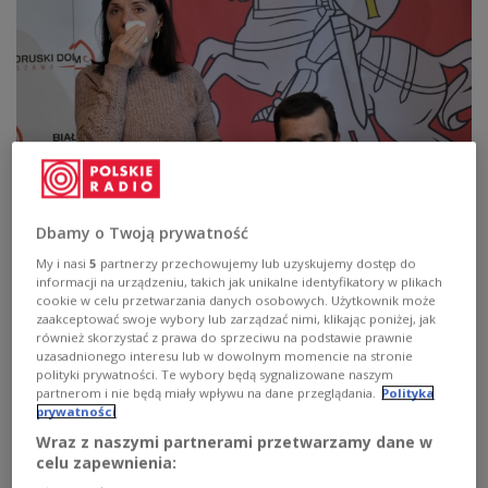
Rodzice zatrzymanego przez władze Białorusi byłego redaktora kanału
Dbamy o Twoją prywatność
NEXTA Ramana Pratasiewicza Natalia Pratasiewicz i Dzmitry
Pratasiewicz
PAP/Radek Pietruszka
My i nasi
5
partnerzy przechowujemy lub uzyskujemy dostęp do
informacji na urządzeniu, takich jak unikalne identyfikatory w plikach
- Chcę się do was zwrócić jako matka
Ramana
-
cookie w celu przetwarzania danych osobowych. Użytkownik może
chcę, żebyście usłyszeli mój krzyk, krzyk mojej
zaakceptować swoje wybory lub zarządzać nimi, klikając poniżej, jak
również skorzystać z prawa do sprzeciwu na podstawie prawnie
duszy, żebyście zrozumieli, jak nam jest teraz
uzasadnionego interesu lub w dowolnym momencie na stronie
ciężko i jak bardzo przeżywamy ten absurd, tę
polityki prywatności. Te wybory będą sygnalizowane naszym
partnerom i nie będą miały wpływu na dane przeglądania.
Polityka
sytuację - mówiła na konferencji prasowej Natalia
prywatności
Pratasiewicz
Wraz z naszymi partnerami przetwarzamy dane w
celu zapewnienia: