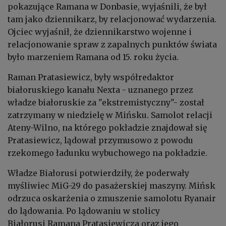
pokazujące
Ramana
w Donbasie, wyjaśnili, że był
tam jako dziennikarz, by relacjonować wydarzenia.
Ojciec wyjaśnił, że dziennikarstwo wojenne i
relacjonowanie spraw z zapalnych punktów świata
było marzeniem
Ramana
od 15. roku życia.
Raman Pratasiewicz, były współredaktor
białoruskiego kanału Nexta - uznanego przez
władze białoruskie za "ekstremistyczny"- został
zatrzymany w niedzielę w Mińsku. Samolot relacji
Ateny-Wilno, na którego pokładzie znajdował się
Pratasiewicz, lądował przymusowo z powodu
rzekomego ładunku wybuchowego na pokładzie.
Władze Białorusi potwierdziły, że poderwały
myśliwiec MiG-29 do pasażerskiej maszyny. Mińsk
odrzuca oskarżenia o zmuszenie samolotu Ryanair
do lądowania. Po lądowaniu w stolicy
Białorusi
Ramana
Pratasiewicza oraz jego