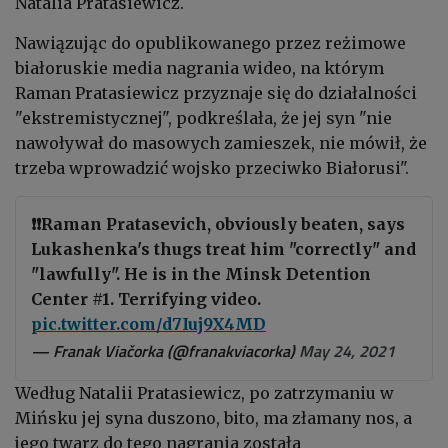
Natalia Pratasiewicz.
Nawiązując do opublikowanego przez reżimowe
białoruskie media nagrania wideo, na którym
Raman Pratasiewicz przyznaje się do działalności
"ekstremistycznej", podkreślała, że jej syn "nie
nawoływał do masowych zamieszek, nie mówił, że
trzeba wprowadzić wojsko przeciwko Białorusi".
❗❗Raman Pratasevich, obviously beaten, says
Lukashenka's thugs treat him "correctly" and
"lawfully". He is in the Minsk Detention
Center #1. Terrifying video.
pic.twitter.com/d7Iuj9X4MD
— Franak Viačorka (@franakviacorka)
May 24, 2021
Według Natalii Pratasiewicz, po zatrzymaniu w
Mińsku jej syna duszono, bito, ma złamany nos, a
jego twarz do tego nagrania została