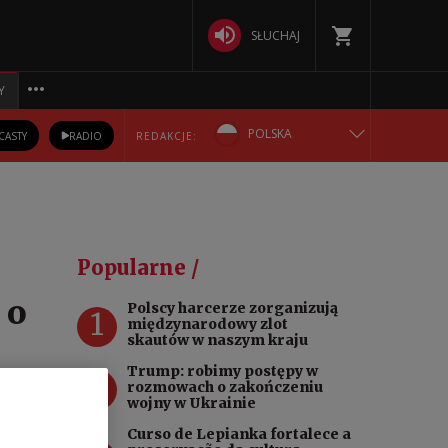
SŁUCHAJ
Y
POLSKA
CASTY
RADIO
REDAKCJE:
ENGLISH
БЕЛАРУСКАЯ
Popularne /
DEUTSCH
 o
Polscy harcerze zorganizują
1
międzynarodowy zlot
РУССКИЙ
skautów w naszym kraju
Trump: robimy postępy w
2
УКРАЇНСЬКА
rozmowach o zakończeniu
wojny w Ukrainie
rą
Curso de Lepianka fortalece a
to