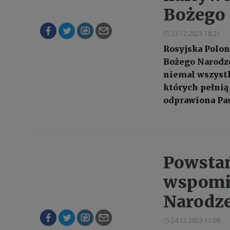
Bożego
23.12.2023 18:21
Rosyjska Poloni
Bożego Narodze
niemal wszystk
których pełnią
odprawiona Pas
Powsta
wspomin
Narodz
24.12.2023 11:09