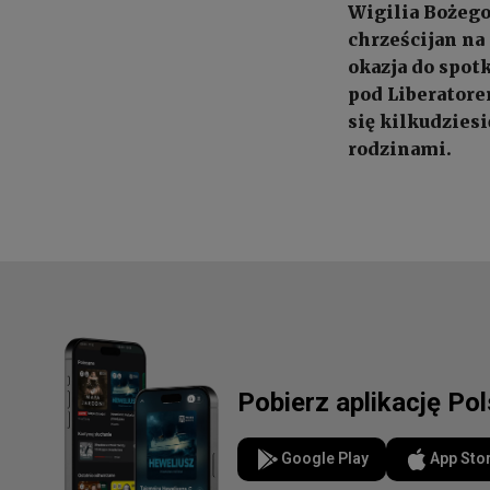
Wigilia Bożego
chrześcijan na 
okazja do spotk
pod Liberator
się kilkudzies
rodzinami.
Pobierz aplikację Po
Google Play
App Sto