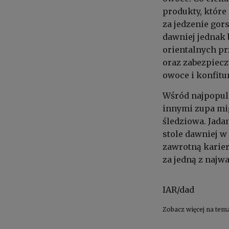
produkty, które
za jedzenie gors
dawniej jednak 
orientalnych prz
oraz zabezpieczy
owoce i konfitu
Wśród najpopul
innymi zupa mi
śledziowa. Jada
stole dawniej w
zawrotną karier
za jedną z najw
IAR/dad
Zobacz więcej na tem