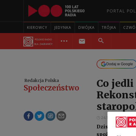
PORTAL POL
KIEROWCY
JEDYNKA
DWÓJKA
TRÓJKA
CZWÓ
Dodaj w Google
Co jedl
Redakcja Polska
Społeczeństwo
Rekonst
staropo
24.12.2023 11:49
Dzisiejsza wiec
spożywali nasi