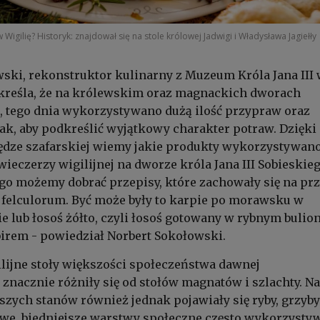
Wigilię? Historyk: znajdował się na stole królowej Jadwigi i Władysława Jagiełły
ski, rekonstruktor kulinarny z Muzeum Króla Jana III
kreśla, że na królewskim oraz magnackich dworach
, tego dnia wykorzystywano dużą ilość przypraw oraz
ak, aby podkreślić wyjątkowy charakter potraw. Dzięki
ędze szafarskiej wiemy jakie produkty wykorzystywan
ieczerzy wigilijnej na dworze króla Jana III Sobieskieg
go możemy dobrać przepisy, które zachowały się na pr
elculorum. Być może były to karpie po morawsku w
 lub łosoś żółto, czyli łosoś gotowany w rybnym bulion
irem - powiedział Norbert Sokołowski.
lijne stoły większości społeczeństwa dawnej
 znacznie różniły się od stołów magnatów i szlachty. Na
jszych stanów również jednak pojawiały się ryby, grzyby
we, biedniejsze warstwy społeczne często wykorzysty