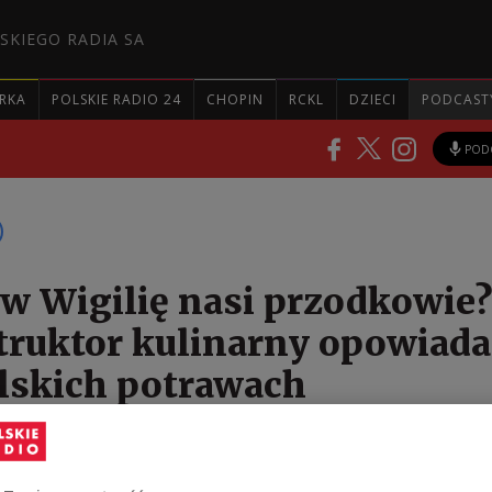
SKIEGO RADIA SA
RKA
POLSKIE RADIO 24
CHOPIN
RCKL
DZIECI
PODCAST
POD
i w Wigilię nasi przodkowie?
ruktor kulinarny opowiada
lskich potrawach
zerza wigilijna wygląda zupełnie inaczej niż ta, któ
 przodkowie. Chociaż w dawnej Rzeczpospolitej częs