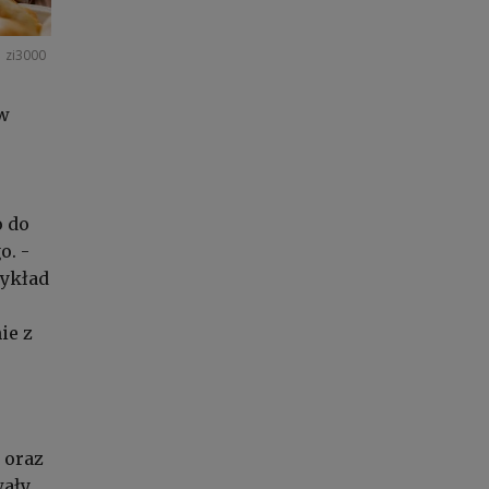
zi3000
 w
o do
o. -
zykład
ie z
 oraz
wały