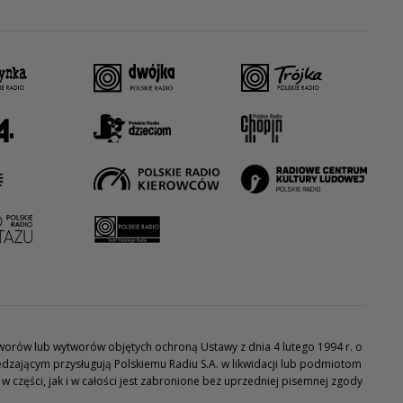
utworów lub wytworów objętych ochroną Ustawy z dnia 4 lutego 1994 r. o
dzającym przysługują Polskiemu Radiu S.A. w likwidacji lub podmiotom
części, jak i w całości jest zabronione bez uprzedniej pisemnej zgody