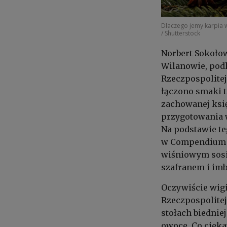
Dlaczego jemy karpia w 
/ Shutterstock
Norbert Sokołow
Wilanowie, pod
Rzeczpospolitej
łączono smaki t
zachowanej ksi
przygotowania w
Na podstawie te
w Compendium f
wiśniowym sosie
szafranem i imb
Oczywiście wigi
Rzeczpospolitej
stołach biednie
owoce. Co cieka