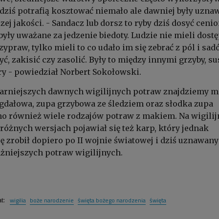
 dziś potrafią kosztować niemało ale dawniej były uzna
zej jakości. - Sandacz lub dorsz to ryby dziś dosyć cenio
były uważane za jedzenie biedoty. Ludzie nie mieli dost
ypraw, tylko mieli to co udało im się zebrać z pól i sa
ć, zakisić czy zasolić. Były to między innymi grzyby, s
ry - powiedział Norbert Sokołowski.
arniejszych dawnych wigilijnych potraw znajdziemy m
gdałowa, zupa grzybowa ze śledziem oraz słodka zupa
no również wiele rodzajów potraw z makiem. Na wigili
 różnych wersjach pojawiał się też karp, który jednak
ę zrobił dopiero po II wojnie światowej i dziś uznawany 
ażniejszych potraw wigilijnych.
wigilia
boże narodzenie
święta bożego narodzenia
święta
at: