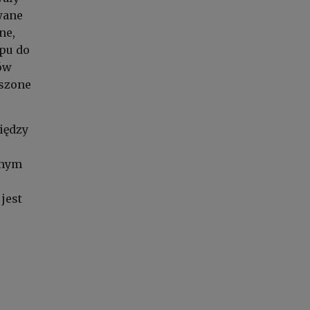
wane
ne,
ępu do
dów
uszone
iędzy
jnym
jest