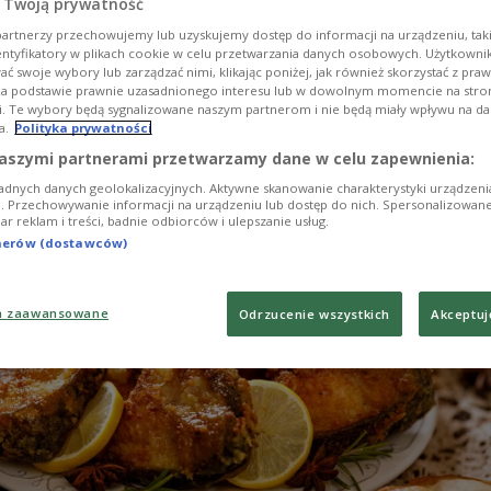
 Twoją prywatność
ych samych produktów, to już potrawy przygotowyw
artnerzy przechowujemy lub uzyskujemy dostęp do informacji na urządzeniu, taki
niespotykany dziś sposób. Wigilia to dzień postny, a
entyfikatory w plikach cookie w celu przetwarzania danych osobowych. Użytkown
ć swoje wybory lub zarządzać nimi, klikając poniżej, jak również skorzystać z pra
iały pojawić się ryby. Wykorzystywano także nabiał o
na podstawie prawnie uzasadnionego interesu lub w dowolnym momencie na stroni
oców i orzechów.
i. Te wybory będą sygnalizowane naszym partnerom i nie będą miały wpływu na d
a.
Polityka prywatności
aszymi partnerami przetwarzamy dane w celu zapewnienia:
adnych danych geolokalizacyjnych. Aktywne skanowanie charakterystyki urządzen
ji. Przechowywanie informacji na urządzeniu lub dostęp do nich. Spersonalizowane
iar reklam i treści, badnie odbiorców i ulepszanie usług.
tnerów (dostawców)
a zaawansowane
Odrzucenie wszystkich
Akceptuj