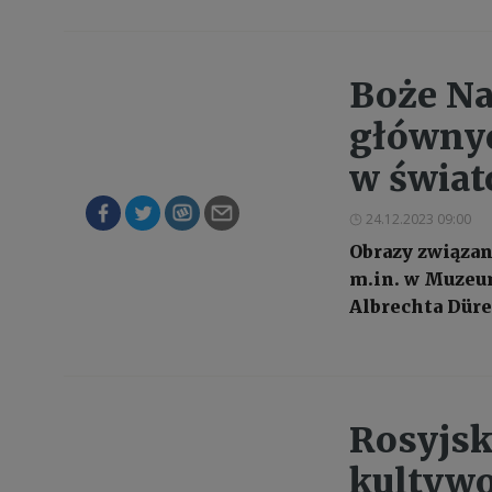
Boże Na
główny
w świa
24.12.2023 09:00
Obrazy związan
m.in. w Muzeum
Albrechta Düre
Rosyjsk
kultywo