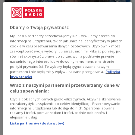
Reżyserka filmu "Kumotry" Emilia Śniegoska
fot. Piotr Żułnowski
Dokument przenosi widza do niewielkiej wsi
Plesza w rumuńskiej Bukowinie. To tam żyje
Dbamy o Twoją prywatność
polska mniejszość, a codzienność dwóch
My i nasi
5
partnerzy przechowujemy lub uzyskujemy dostęp do
zaprzyjaźnionych sąsiadek – Hanki i Bronki –
informacji na urządzeniu, takich jak unikalne identyfikatory w plikach
cookie w celu przetwarzania danych osobowych. Użytkownik może
staje się osią opowieści o pamięci, relacjach i
zaakceptować swoje wybory lub zarządzać nimi, klikając poniżej, jak
czasie, który powoli, niemal niezauważalnie,
również skorzystać z prawa do sprzeciwu na podstawie prawnie
uzasadnionego interesu lub w dowolnym momencie na stronie
przekształca otaczającą je rzeczywistość. Film nie
polityki prywatności. Te wybory będą sygnalizowane naszym
opowiada jedynie o jednostkowych losach, ale
partnerom i nie będą miały wpływu na dane przeglądania.
Polityka
prywatności
buduje szerszy obraz świata, w którym historia i
Wraz z naszymi partnerami przetwarzamy dane w
codzienność przenikają się na każdym poziomie.
celu zapewnienia:
Użycie dokładnych danych geolokalizacyjnych. Aktywne skanowanie
charakterystyki urządzenia do celów identyfikacji. Przechowywanie
Bukowina, jak podkreśla reżyserka Emilia
informacji na urządzeniu lub dostęp do nich. Spersonalizowane
Śniegowska, jest miejscem szczególnym, w którym
reklamy i treści, pomiar reklam i treści, badnie odbiorców i
ulepszanie usług.
przez pokolenia nakładały się na siebie różne
Lista partnerów (dostawców)
kultury, języki i tradycje. Ta wielowarstwowość
sprawia, że region trudno opisać w prostych