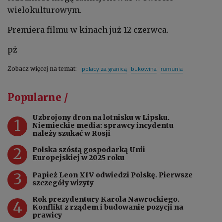
wielokulturowym.
Premiera filmu w kinach już 12 czerwca.
pż
polacy za granicą
bukowina
rumunia
Zobacz więcej na temat:
Popularne /
Uzbrojony dron na lotnisku w Lipsku.
1
Niemieckie media: sprawcy incydentu
należy szukać w Rosji
2
Polska szóstą gospodarką Unii
Europejskiej w 2025 roku
3
Papież Leon XIV odwiedzi Polskę. Pierwsze
szczegóły wizyty
Rok prezydentury Karola Nawrockiego.
4
Konflikt z rządem i budowanie pozycji na
prawicy