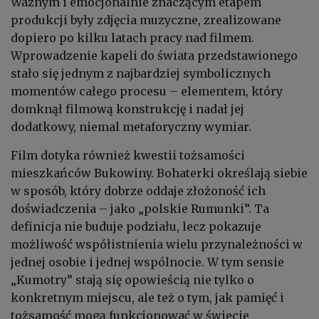
Ważnym i emocjonalnie znaczącym etapem
produkcji były zdjęcia muzyczne, zrealizowane
dopiero po kilku latach pracy nad filmem.
Wprowadzenie kapeli do świata przedstawionego
stało się jednym z najbardziej symbolicznych
momentów całego procesu – elementem, który
domknął filmową konstrukcję i nadał jej
dodatkowy, niemal metaforyczny wymiar.
Film dotyka również kwestii tożsamości
mieszkańców Bukowiny. Bohaterki określają siebie
w sposób, który dobrze oddaje złożoność ich
doświadczenia – jako „polskie Rumunki”. Ta
definicja nie buduje podziału, lecz pokazuje
możliwość współistnienia wielu przynależności w
jednej osobie i jednej wspólnocie. W tym sensie
„Kumotry” stają się opowieścią nie tylko o
konkretnym miejscu, ale też o tym, jak pamięć i
tożsamość mogą funkcjonować w świecie