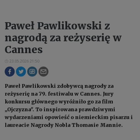
Paweł Pawlikowski z
nagrodą za reżyserię w
Cannes
23.05.2026 21:50
Paweł Pawlikowski zdobywcą nagrody za
reżyserię na 79. festiwalu w Cannes. Jury
konkursu głównego wyróżniło go za film
„Ojczyzna". To inspirowana prawdziwymi
wydarzeniami opowieść o niemieckim pisarzu i
laureacie Nagrody Nobla Thomasie Mannie.