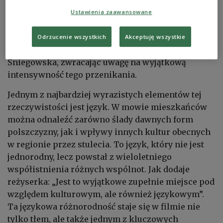
kategoriach – to przestrzeń, w której przeszłość
Ustawienia zaawansowane
nie została zamknięta, lecz nadal funkcjonuje w
życiu mieszkańców. „Bukowina, można
Odrzucenie wszystkich
Akceptuję wszystkie
powiedzieć, jest taką puszką kulturową” – mówi
Śniegowska, zwracając uwagę na wyjątkową
intensywność tego przenikania.
Jednym z najbardziej wyrazistych elementów tej
rzeczywistości jest język. W mowie mieszkańców
można odnaleźć zarówno ślady dawnych form
polszczyzny, jak i wpływy innych kultur obecnych
w regionie przez stulecia. To język, który nie jest
jednorodny, lecz powstał z wieloletniego
współistnienia różnych wspólnot. Jak dodaje
reżyserka: „Jest to wyjątkowe zupełnie miejsce pod
względem kulturowym, ale również językowym”.
Ta językowa różnorodność staje się w filmie nie
tylko tłem, ale także jednym z kluczowych