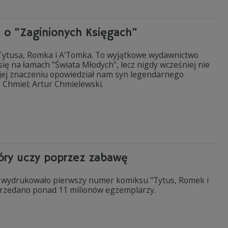
a o "Zaginionych Księgach"
 Tytusa, Romka i A’Tomka. To wyjątkowe wydawnictwo
ię na łamach "Świata Młodych", lecz nigdy wcześniej nie
i jej znaczeniu opowiedział nam syn legendarnego
Chmiel; Artur Chmielewski.
óry uczy poprzez zabawę
" wydrukowało pierwszy numer komiksu "Tytus, Romek i
 sprzedano ponad 11 milionów egzemplarzy.