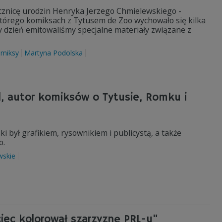
cznicę urodzin Henryka Jerzego Chmielewskiego -
którego komiksach z Tytusem de Zoo wychowało się kilka
ały dzień emitowaliśmy specjalne materiały związane z
omiksy
Martyna Podolska
l, autor komiksów o Tytusie, Romku i
 był grafikiem, rysownikiem i publicystą, a także
o.
wskie
ciec kolorował szarzyznę PRL-u"