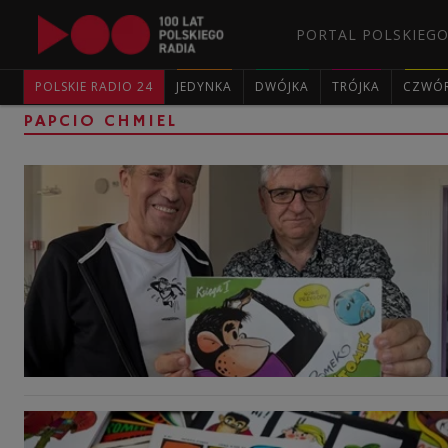
PORTAL POLSKIEGO
POLSKIE RADIO 24
JEDYNKA
DWÓJKA
TRÓJKA
CZWÓ
PAPCIO CHMIEL