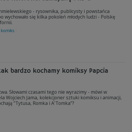
hmielewskiego - rysownika, publicysty i powstańca
 wychowało się kilka pokoleń młodych ludzi - Polskę
fornii.
komiks
 tak bardzo kochamy komiksy Papcia
stwa. Słowami czasami tego nie wyrazimy - mówi w
a Wojciech Jama, kolekcjoner sztuki komiksu i animacji,
kochają "Tytusa, Romka i A'Tomka"?