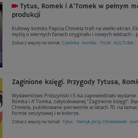
Tytus, Romek i A'Tomek w pełnym met
produkcji
Kultowy komiks Papcia Chmiela trafi na wielki ekran. E
myślą o wiernych fanach oryginału i nowych widzach - 
Zobacz więcej na temat:
Czwórka
komiks
FILM
KULTURA
Zaginione księgi. Przygody Tytusa, Romk
Wydawnictwo Prószyński i S-ka zapowiedziało wydanie 
Romka i A'Tomka, zatytułowanej "Zaginione księgi". B
Chmiela, publikowane pierwotnie w latach 70. na łamac
formie zeszytowej i w kolorze.
Zobacz więcej na temat:
Tytus
Henryk Jerzy Chmielewski
kom