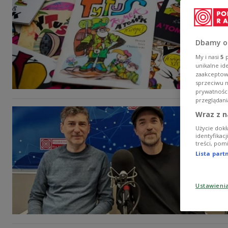
Dbamy o
My i nasi
5
p
unikalne id
zaakceptowa
sprzeciwu 
prywatnośc
przeglądani
Wraz z n
Użycie dokł
identyfikac
treści, pom
Lista par
Ustawieni