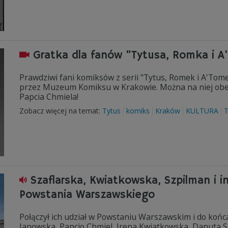
Gratka dla fanów "Tytusa, Romka i
Prawdziwi fani komiksów z serii "Tytus, Romek i A'To
przez Muzeum Komiksu w Krakowie. Można na niej obe
Papcia Chmiela!
Zobacz więcej na temat:
Tytus
komiks
Kraków
KULTURA
T
Szaflarska, Kwiatkowska, Szpilman i inn
Powstania Warszawskiego
Połączył ich udział w Powstaniu Warszawskim i do końca
Janowska, Papcio Chmiel, Irena Kwiatkowska, Danuta S