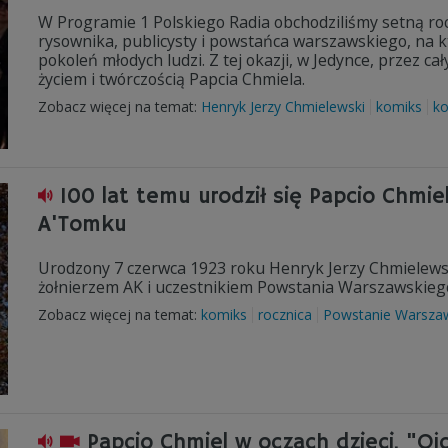
W Programie 1 Polskiego Radia obchodziliśmy setną ro
rysownika, publicysty i powstańca warszawskiego, na 
pokoleń młodych ludzi. Z tej okazji, w Jedynce, przez c
życiem i twórczością Papcia Chmiela.
Zobacz więcej na temat:
Henryk Jerzy Chmielewski
komiks
k
100 lat temu urodził się Papcio Chmie
A'Tomku
Urodzony 7 czerwca 1923 roku Henryk Jerzy Chmielewski
żołnierzem AK i uczestnikiem Powstania Warszawskieg
Zobacz więcej na temat:
komiks
rocznica
Powstanie Warsza
Papcio Chmiel w oczach dzieci. "Oj