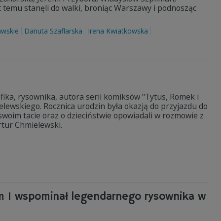
at temu stanęli do walki, broniąc Warszawy i podnosząc
awskie
Danuta Szaflarska
Irena Kwiatkowska
ika, rysownika, autora serii komiksów "Tytus, Romek i
elewskiego. Rocznica urodzin była okazją do przyjazdu do
 O swoim tacie oraz o dzieciństwie opowiadali w rozmowie z
tur Chmielewski.
m 1 wspominał legendarnego rysownika w