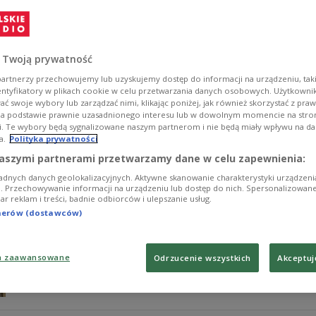
Możemy znów czytać Tytusa i to w dodatku w nowych op
historiach. Autorami ich przygód są Artur Chmielewski 
Zobacz więcej na temat:
Czwórka
komiks
KULTURA
 Twoją prywatność
artnerzy przechowujemy lub uzyskujemy dostęp do informacji na urządzeniu, taki
entyfikatory w plikach cookie w celu przetwarzania danych osobowych. Użytkown
ć swoje wybory lub zarządzać nimi, klikając poniżej, jak również skorzystać z pra
na podstawie prawnie uzasadnionego interesu lub w dowolnym momencie na stroni
i. Te wybory będą sygnalizowane naszym partnerom i nie będą miały wpływu na d
a.
Polityka prywatności
Powstaje film animowany „Tytus, Rom
aszymi partnerami przetwarzamy dane w celu zapewnienia:
szczegóły produkcji
adnych danych geolokalizacyjnych. Aktywne skanowanie charakterystyki urządzen
ji. Przechowywanie informacji na urządzeniu lub dostęp do nich. Spersonalizowane
iar reklam i treści, badnie odbiorców i ulepszanie usług.
Projekt adaptacji kultowego komiksu „Tytus, Romek i A’
tnerów (dostawców)
podkreślają twórcy, film ma być kinową przygodą dla ca
językiem współczesnej animacji. O szczegółach produkcj
reżyser Kristoffer Rus, którzy zaznaczają, że reakcja p
a zaawansowane
Odrzucenie wszystkich
Akceptuj
intensywna.
Zobacz więcej na temat:
Tytus