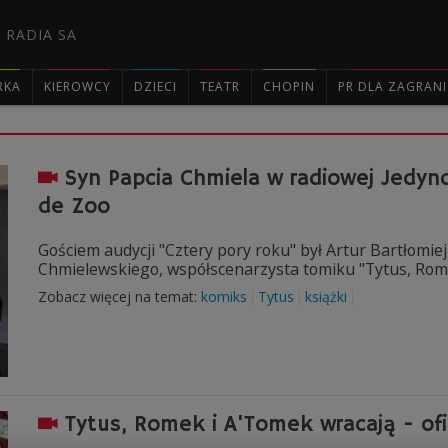
 RADIA SA
RKA
KIEROWCY
DZIECI
TEATR
CHOPIN
PR DLA ZAGRAN

Syn Papcia Chmiela w radiowej Jedyn
de Zoo
Gościem audycji "Cztery pory roku" był Artur Bartłomi
Chmielewskiego, współscenarzysta tomiku "Tytus, Rome
Zobacz więcej na temat:
komiks
Tytus
książki
Tytus, Romek i A'Tomek wracają - of