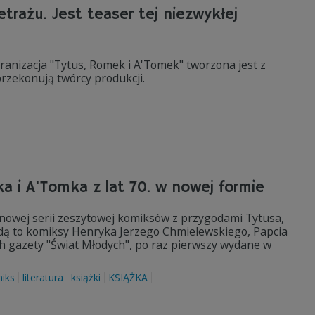
rażu. Jest teaser tej niezwykłej
kranizacja "Tytus, Romek i A'Tomek" tworzona jest z
przekonują twórcy produkcji.
a i A'Tomka z lat 70. w nowej formie
nowej serii zeszytowej komiksów z przygodami Tytusa,
ędą to komiksy Henryka Jerzego Chmielewskiego, Papcia
h gazety "Świat Młodych", po raz pierwszy wydane w
iks
literatura
książki
KSIĄŻKA