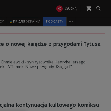
shopping_cart


SŁUCHAJ

ICY
ПР ДЛЯ УКРАЇНИ
PODCASTY
ce o nowej księdze z przygodami Tytusa
ej Chmielewski - syn rysownika Henryka Jerzego
k i A'Tomek. Nowe przygody. Księga I".
icjalna kontynuacja kultowego komiksu