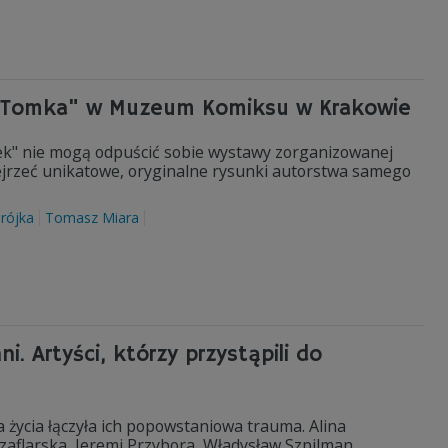
 A'Tomka" w Muzeum Komiksu w Krakowie
mek" nie mogą odpuścić sobie wystawy zorganizowanej
jrzeć unikatowe, oryginalne rysunki autorstwa samego
rójka
Tomasz Miara
i. Artyści, którzy przystąpili do
 życia łączyła ich popowstaniowa trauma. Alina
zaflarska, Jeremi Przybora, Władysław Szpilman,