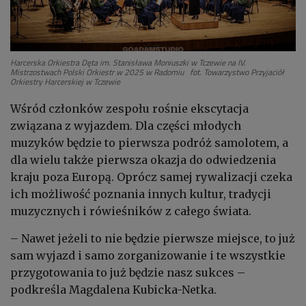
Harcerska Orkiestra Dęta im. Stanisława Moniuszki w Tczewie na IV.
Mistrzostwach Polski Orkiestr w 2025 w Radomiu fot. Towarzystwo Przyjaciół
Orkiestry Harcerskiej w Tczewie
Wśród członków zespołu rośnie ekscytacja
związana z wyjazdem. Dla części młodych
muzyków będzie to pierwsza podróż samolotem, a
dla wielu także pierwsza okazja do odwiedzenia
kraju poza Europą. Oprócz samej rywalizacji czeka
ich możliwość poznania innych kultur, tradycji
muzycznych i rówieśników z całego świata.
– Nawet jeżeli to nie będzie pierwsze miejsce, to już
sam wyjazd i samo zorganizowanie i te wszystkie
przygotowania to już będzie nasz sukces –
podkreśla Magdalena Kubicka-Netka.