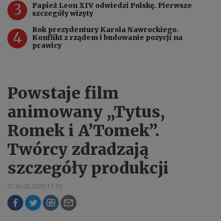
3
Papież Leon XIV odwiedzi Polskę. Pierwsze
szczegóły wizyty
Rok prezydentury Karola Nawrockiego.
4
Konflikt z rządem i budowanie pozycji na
prawicy
Powstaje film
animowany „Tytus,
Romek i A’Tomek”.
Twórcy zdradzają
szczegóły produkcji
26.05.2026 13:30