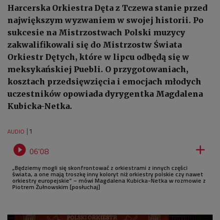
Harcerska Orkiestra Dęta z Tczewa stanie przed
największym wyzwaniem w swojej historii. Po
sukcesie na Mistrzostwach Polski muzycy
zakwalifikowali się do Mistrzostw Świata
Orkiestr Dętych, które w lipcu odbędą się w
meksykańskiej Puebli. O przygotowaniach,
kosztach przedsięwzięcia i emocjach młodych
uczestników opowiada dyrygentka Magdalena
Kubicka-Netka.
1
AUDIO


06'08
„Będziemy mogli się skonfrontować z orkiestrami z innych części
świata, a one mają troszkę inny koloryt niż orkiestry polskie czy nawet
orkiestry europejskie” – mówi Magdalena Kubicka-Netka w rozmowie z
Piotrem Żułnowskim [posłuchaj]