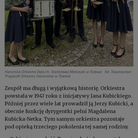
Harcerska Orkiestra Dęta im. Stanisława Moniuszki w Tczewie fot. Towarzystwo
Przyjaciół Orkiestry Harcerskiej w Tczewie
Zespół ma długą i wyjątkową historię. Orkiestra
powstała w 1947 roku z inicjatywy Jana Kubickiego.
Później przez wiele lat prowadził ją Jerzy Kubicki, a
obecnie funkcję dyrygentki pełni Magdalena
Kubicka-Netka. Tym samym orkiestra pozostaje
pod opieką trzeciego pokolenia tej samej rodziny.