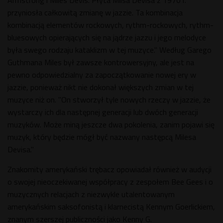
przyniosła całkowitą zmianę w jazzie. Ta kombinacja
kombinacją elementów rockowych, rythm-rockowych, rythm-
bluesowych opierających się na jądrze jazzu i jego melodyce
była swego rodzaju kataklizm w tej muzyce." Według Garego
Guthmana Miles był zawsze kontrowersyjny, ale jest na
pewno odpowiedzialny za zapoczątkowanie nowej ery w
jazzie, ponieważ nikt nie dokonał większych zmian w tej
muzyce niż on. "On stworzył tyle nowych rzeczy w jazzie, że
wystarczy ich dla następnej generacji lub dwóch generacji
muzyków. Może miną jeszcze dwa pokolenia, zanim pojawi się
muzyk, który będzie mógł być nazwany następcą Milesa
Devisa."
Znakomity amerykański trębacz opowiadał również w audycji
o swojej nieoczekiwanej współpracy z zespołem Bee Gees i o
muzycznych relacjach z niezwykle utalentowanym
amerykańskim saksofonistą i klarnecistą Kennym Goerlickiem,
znanym szerszej publiczności jako Kenny G.