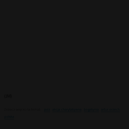
(JM)
Zobacz więcej na temat:
jazz
akcja charytatywna
bogatynia
artur orzech
polska