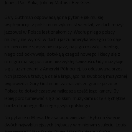
Jones, Paul Anka, Johnny Mathis i Bee Gees.
Gary Guthman odpowiadając na pytanie jak mu się
współpracuje z polskimi muzykami stwierdził, że duch muzyki
jazzowej w Polsce jest znakomity. Według niego polscy
muzycy nie wyrośli w duchu jazzu amerykańskiego i to daje
im nieco inne spojrzenie na jazz, na jego rozwój – według
niego coś odkrywają, dotykają czegoś nowego i kiedy się z
nimi gra ma się poczucie niezwykłej świeżości. Gdy muzykuje
się z jazzmenami z Ameryki Północnej, to odczuwana przez
nich jazzowa tradycja działa krępująco na swobodę muzycznej
wypowiedzi. Gary Guthman zaznaczył, że granie jazzu w
Polsce to dotychczasowa najlepsza część jego kariery. By
lepiej porozumiewać się z polskimi muzykami uczy się chętnie
bardzo trudnego dla niego języka polskiego.
Na pytanie o Milesa Devisa odpowiedział: "Było na świecie
dwóch najwybitniejszych trębaczy w minionym stuleciu. Louis
Armstrong i Miles Devis. Płyta Milsa Devisa z 1970 r.