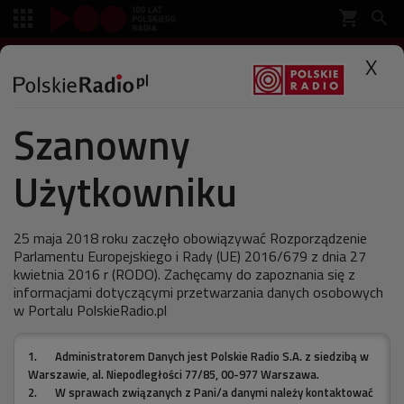
shopping_cart


SŁUCHAJ
X

Szanowny
Polskie Radio
Muzyka
Wywiady
Użytkowniku
Pomocny jazz
25 maja 2018 roku zaczęło obowiązywać Rozporządzenie
Parlamentu Europejskiego i Rady (UE) 2016/679 z dnia 27
kwietnia 2016 r (RODO). Zachęcamy do zapoznania się z
ostatnia aktualizacja:
informacjami dotyczącymi przetwarzania danych osobowych
27.10.2010 13:00
w Portalu PolskieRadio.pl
1.
Administratorem Danych jest Polskie Radio S.A. z siedzibą w
Myślę, że muzyka powinna koić rany, przywracać
Warszawie, al. Niepodległości 77/85, 00-977 Warszawa.
wiarę w życie– powiedział Gary Guthman.
2.
W sprawach związanych z Pani/a danymi należy kontaktować