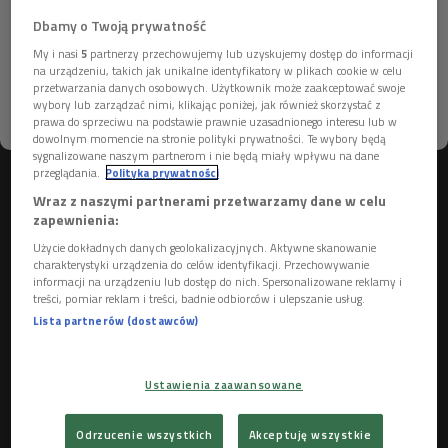
Czwartkowe specjalne wydanie trójkowej Prywatnej Kolekcji
Dbamy o Twoją prywatność
było poświęcone akcji charytatywnej dla dotkniętej w sierpniu
Więcej informacji na ten temat znajdziesz na
br. powodzią Bogatyni, która z jej skutkami zmaga się do dziś.
My i nasi
5
partnerzy przechowujemy lub uzyskujemy dostęp do informacji
stronach
dane osobowe
oraz
polityka prywatności
na urządzeniu, takich jak unikalne identyfikatory w plikach cookie w celu
Gości Artura Orzecha związanych ze wspomnianą akcja było
przetwarzania danych osobowych. Użytkownik może zaakceptować swoje
dwóch.
wybory lub zarządzać nimi, klikając poniżej, jak również skorzystać z
ROZUMIEM
prawa do sprzeciwu na podstawie prawnie uzasadnionego interesu lub w
dowolnym momencie na stronie polityki prywatności. Te wybory będą
Pierwszym z nich był
Krzysztof Witkowski
, tym razem w
sygnalizowane naszym partnerom i nie będą miały wpływu na dane
przeglądania.
Polityka prywatności
roli organizatora III Międzynarodowego Festiwalu "Hałda
Wraz z naszymi partnerami przetwarzamy dane w celu
Jazz", którego finał odbył się w piątek, sobotę i niedziedzielę
zapewnienia:
(22 – 24 października) w Bogatynii. Finał Festiwal "Hałda
Użycie dokładnych danych geolokalizacyjnych. Aktywne skanowanie
Jazz" ze zrozumiałych względów był w tym roku przede
charakterystyki urządzenia do celów identyfikacji. Przechowywanie
wszystkim finałem akcji charytatywnej, w którą zaangażował
informacji na urządzeniu lub dostęp do nich. Spersonalizowane reklamy i
treści, pomiar reklam i treści, badnie odbiorców i ulepszanie usług.
się m. in. Tomasz Stanko, przekazując na licytację swoją 50.
Lista partnerów (dostawców)
letnią, kupioną w Londynie trąbkę. Licytacja odbyła się
podczas audycji Marka Niedźwiedzkiego "Markomania". Trąbka
Tomasza Stańki została zakupiona za 36 tys. zł. Cały dochód
Ustawienia zaawansowane
z zakończonej aukcji zostanie przeznaczony na rzecz
mieszkańców Bogatyni. Interesujący program Festiwalu
Odrzucenie wszystkich
Akceptuję wszystkie