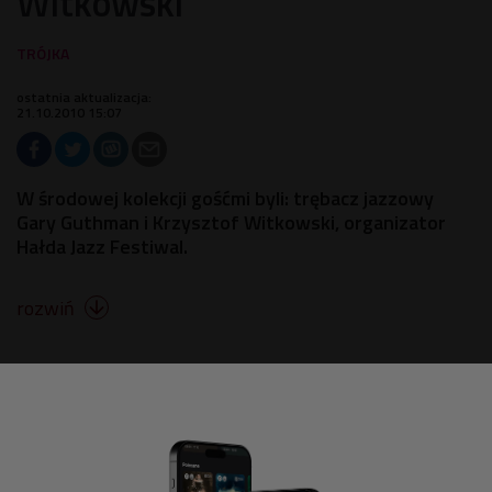
Witkowski
ostatnia aktualizacja:
21.10.2010 15:07
W środowej kolekcji gośćmi byli: trębacz jazzowy
Gary Guthman i Krzysztof Witkowski, organizator
Hałda Jazz Festiwal.
rozwiń
