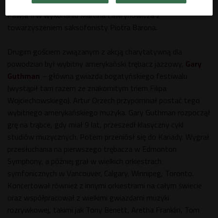
zakończył się mszą na jazzowo ku pamięci papieża Jana
Pawła II w wykonaniu Marcina Lawrynowicza z
towarzyszeniem saksofonisty Piotra Barona.
Drugim gościem związanym z akcją charytatywną dla
powodzian był wybitny amerykański trębacz jazzowy,
Gary
Guthman
– główna gwiazda bogatyńskiego festiwalu
(wystąpił tam razem ze znakomitym triem Filipa
Wojciechowskiego). Artur Orzech przypomniał postać tego
wybitnego amerykańskiego muzyka. Gary Guthman rozpoczął
grę na trąbce, gdy miał 9 lat, przeszedł klasyczny cykl
studiów muzycznych. Potem przeniósł się do Kanady. Wygrał
przesłuchania na pierwszego trębacza w Edmonton
Symphony, a później grał w wielkich orkiestrach
symfonicznych w Vancouver, Calgary, Winnipeg, Toronto.
Koncertował również z innymi orkiestrami na całym świecie
oraz współpracował z wielkimi gwiazdami muzyki
rozrywkowej, takimi jak Tony Benett, Aretha Franklin, Tom