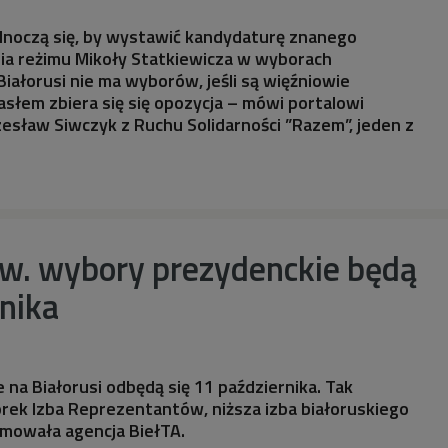
dnoczą się, by wystawić kandydaturę znanego
nia reżimu Mikoły Statkiewicza w wyborach
Białorusi nie ma wyborów, jeśli są więźniowie
hasłem zbiera się się opozycja – mówi portalowi
zesław Siwczyk z Ruchu Solidarności ”Razem”, jeden z
zw. wybory prezydenckie będą
nika
na Białorusi odbędą się 11 października. Tak
ek Izba Reprezentantów, niższa izba białoruskiego
rmowała agencja BiełTA.