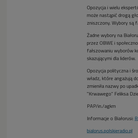
Opozycja i wielu ekspert
może nastąpić drogą g
zniszczony. Wybory są 
Żadne wybory na Białoru
przez OBWE i społeczno
fałszowaniu wyborów koń
skazującymi dla liderów.
Opozycja polityczna i śr
władz, które angażują d
zmieniła nazwy po upadku
"Krwawego" Feliksa Dzie
PAP/in./agkm
Informacje o Białorusi:
R
bialorus.polskieradio.pl