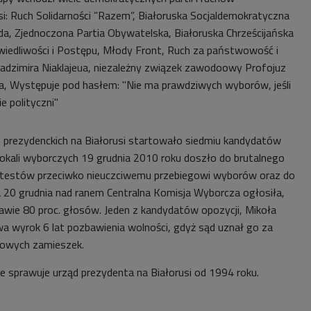
si: Ruch Solidarności ”Razem”, Białoruska Socjaldemokratyczna
a, Zjednoczona Partia Obywatelska, Białoruska Chrześcijańska
wiedliwości i Postępu, Młody Front, Ruch za państwowość i
Uładzimira Niaklajeua, niezależny związek zawodoowy Profojuz
a, Występuje pod hasłem: "Nie ma prawdziwych wyborów, jeśli
e polityczni"
 prezydenckich na Białorusi startowało siedmiu kandydatów
 lokali wyborczych 19 grudnia 2010 roku doszło do brutalnego
otestów przeciwko nieuczciwemu przebiegowi wyborów oraz do
20 grudnia nad ranem Centralna Komisja Wyborcza ogłosiła,
awie 80 proc. głosów. Jeden z kandydatów opozycji, Mikoła
wa wyrok 6 lat pozbawienia wolności, gdyż sąd uznał go za
sowych zamieszek.
e sprawuje urząd prezydenta na Białorusi od 1994 roku.