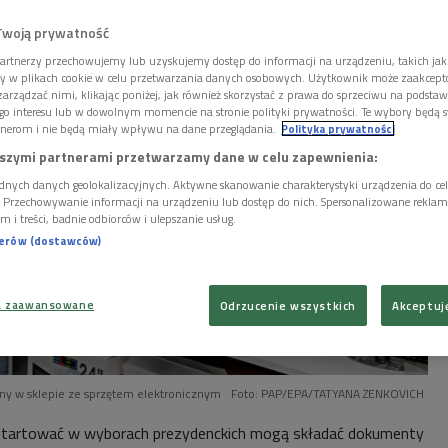
zyła datę wyborów.
Twoją prywatność
artnerzy przechowujemy lub uzyskujemy dostęp do informacji na urządzeniu, takich jak
ory w plikach cookie w celu przetwarzania danych osobowych. Użytkownik może zaakcep
arządzać nimi, klikając poniżej, jak również skorzystać z prawa do sprzeciwu na podsta
go interesu lub w dowolnym momencie na stronie polityki prywatności. Te wybory będą 
nerom i nie będą miały wpływu na dane przeglądania.
Polityka prywatności
szymi partnerami przetwarzamy dane w celu zapewnienia:
dnych danych geolokalizacyjnych. Aktywne skanowanie charakterystyki urządzenia do ce
i. Przechowywanie informacji na urządzeniu lub dostęp do nich. Spersonalizowane reklamy 
m i treści, badnie odbiorców i ulepszanie usług.
nerów (dostawców)
a zaawansowane
Odrzucenie wszystkich
Akceptuj
ny w sklepie ze sprzętem elektronicznym
Foto: PAP/EPA/TATYANA ZENKOVICH
startować w wyborach prezydenckich mogą składać dokumenty