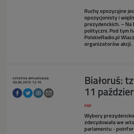
Ruchy opozycyjne je
opozycjonisty i więź
prezydenckich. – Na 
polityczni. Pod tym 
PolskieRadio.pl Wiac
organizatorów akcji.
Białoruś: t
ostatnia aktualizacja:
30.06.2015 12:16
11 paździer
Wybory prezydenckie 
zdecydowała we wtor
parlamentu - poinfo