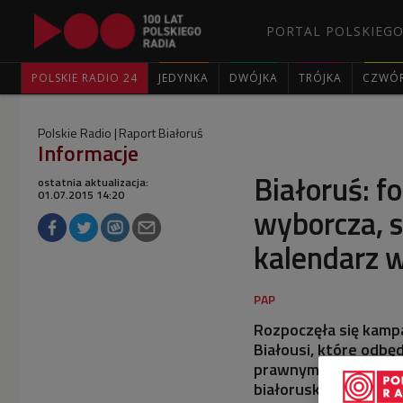
PORTAL POLSKIEGO
POLSKIE RADIO 24
JEDYNKA
DWÓJKA
TRÓJKA
CZWÓ
Polskie Radio
Raport Białoruś
Informacje
Białoruś: f
ostatnia aktualizacja:
01.07.2015 14:20
wyborcza, są
kalendarz 
Rozpoczęła się kamp
Białousi, które odbę
prawnym opublikowan
białoruskiego parlam