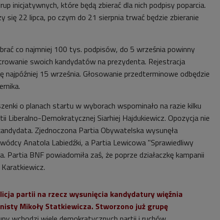
rup inicjatywnych, które będą zbierać dla nich podpisy poparcia.
y się 22 lipca, po czym do 21 sierpnia trwać będzie zbieranie
ebrać co najmniej 100 tys. podpisów, do 5 września powinny
strowanie swoich kandydatów na prezydenta. Rejestracja
ę najpóźniej 15 września. Głosowanie przedterminowe odbędzie
ernika.
zenki o planach startu w wyborach wspominało na razie kilku
rtii Liberalno-Demokratycznej Siarhiej Hajdukiewicz. Opozycja nie
andydata. Zjednoczona Partia Obywatelska wysunęła
ódcy Anatola Labiedźki, a Partia Lewicowa "Sprawiedliwy
ina. Partia BNF powiadomiła zaś, że poprze działaczkę kampanii
Karatkiewicz.
licja partii na rzecz wysunięcia kandydatury więźnia
nisty Mikoły Statkiewicza. Stworzono już grupę
upy wchodzi wiele demokratycznych partii i ruchów