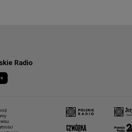
lskie Radio
re
ocji
amy
rwisu
atności