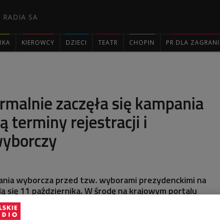
 RADIA SA
RKA
KIEROWCY
DZIECI
TEATR
CHOPIN
PR DLA ZAGRAN

ormalnie zaczęła się kampania
 terminy rejestracji i
wyborczy
ania wyborcza przed tzw. wyborami prezydenckimi na
dą się 11 października. W środę na krajowym portalu
o uchwałę Izby Reprezentantów, niższej izby
entu, o ich terminie. Izba Reprezentantów we wtorek