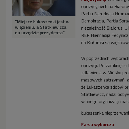
opozycyjnych na Białoru
Partia Narodnaja Hromad
Demokracja, Partia Spra
"Miejsce Łukaszenki jest w
więzieniu, a Statkiewicza
niezależność Białorusi 
na urzędzie prezydenta"
REP Hiennadija Fedynicz
na Białorusi są więźniowi
W poprzednich wyborach
opozycji. Po zamknięciu
zdławienia w Mińsku pr
masowych zatrzymań, a 
że Łukaszenka zdobył pr
Statkiewicz, nadal odby
winnego organizacji ma
Łukaszenka nieprzerwani
Farsa wyborcza