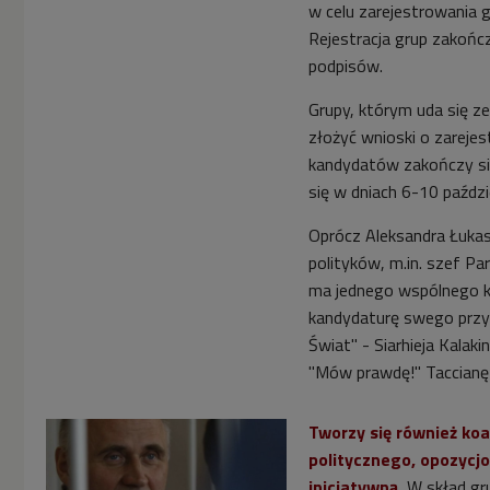
w celu zarejestrowania g
Rejestracja grup zakończ
podpisów.
Grupy, którym uda się z
złożyć wnioski o zareje
kandydatów zakończy si
się w dniach 6-10 paździ
Oprócz Aleksandra Łukas
polityków, m.in. szef Pa
ma jednego wspólnego k
kandydaturę swego przyw
Świat" - Siarhieja Kalak
"Mów prawdę!" Taccianę 
Tworzy się również koa
politycznego, opozycjo
inicjatywną.
W skład gr