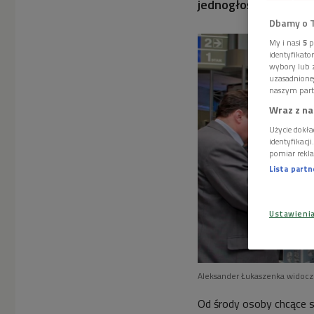
jednogłośnie wyznac
Dbamy o 
My i nasi
5
p
identyfikat
wybory lub z
uzasadnione
naszym part
Wraz z na
Użycie dokła
identyfikacj
pomiar rekla
Lista part
Ustawieni
Aleksander Łukaszenka widocz
Od środy osoby chcące 