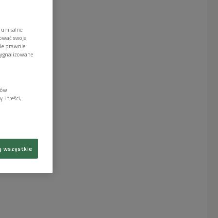
 unikalne
tować swoje
wie prawnie
sygnalizowane
lów
i treści,
ę wszystkie