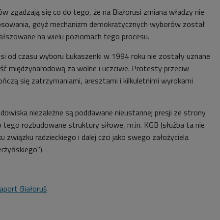
ów zgadzają się co do tego, że na Białorusi zmiana władzy nie
łosowania, gdyż mechanizm demokratycznych wyborów został
fałszowane na wielu poziomach tego procesu.
si od czasu wyboru Łukaszenki w 1994 roku nie zostały uznane
ść międzynarodową za wolne i uczciwe. Protesty przeciw
czą się zatrzymaniami, aresztami i kilkuletnimi wyrokami
odowiska niezależne są poddawane nieustannej presji ze strony
o tego rozbudowane struktury siłowe, m.in. KGB (służba ta nie
 związku radzieckiego i dalej czci jako swego założyciela
rżyńskiego").
aport Białoruś