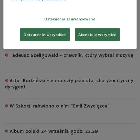
Kazimierz Wiłkomirski - mistrz i mentor
wiolonczelistów
Ustawienia zaawansowane
Aleksander Tansman. Kompozytor, który urzekł świat
Odrzucenie wszystkich
Akceptuję wszystkie
Tadeusz Szeligowski - prawnik, który wybrał muzykę
Artur Rodziński - niedoszły pianista, charyzmatyczny
dyrygent
W Szkocji mówiono o nim "Emil Zwycięzca"
Album polski 24 września godz. 22:29