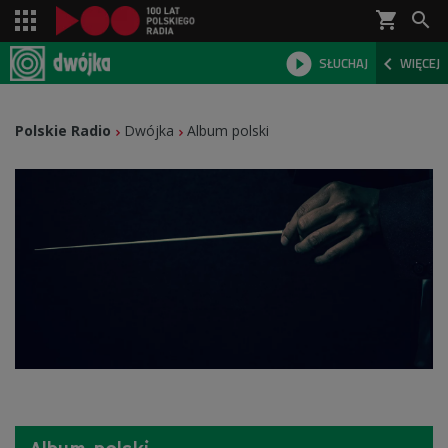
shopping_cart



SŁUCHAJ
WIĘCEJ

Polskie Radio
Dwójka
Album polski