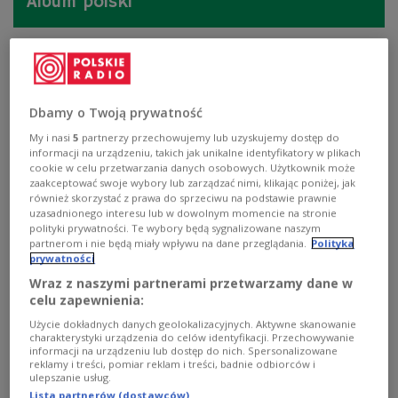
Album polski
Dbamy o Twoją prywatność
My i nasi
5
partnerzy przechowujemy lub uzyskujemy dostęp do
informacji na urządzeniu, takich jak unikalne identyfikatory w plikach
cookie w celu przetwarzania danych osobowych. Użytkownik może
zaakceptować swoje wybory lub zarządzać nimi, klikając poniżej, jak
również skorzystać z prawa do sprzeciwu na podstawie prawnie
uzasadnionego interesu lub w dowolnym momencie na stronie
polityki prywatności. Te wybory będą sygnalizowane naszym
partnerom i nie będą miały wpływu na dane przeglądania.
Polityka
prywatności
Ada Sari. Jedna z największych
Wraz z naszymi partnerami przetwarzamy dane w
śpiewaczek XX wieku
celu zapewnienia:
Użycie dokładnych danych geolokalizacyjnych. Aktywne skanowanie
charakterystyki urządzenia do celów identyfikacji. Przechowywanie
Bolesław Woytowicz. Kompozytor naznaczony wojną
informacji na urządzeniu lub dostęp do nich. Spersonalizowane
reklamy i treści, pomiar reklam i treści, badnie odbiorców i
ulepszanie usług.
Lista partnerów (dostawców)