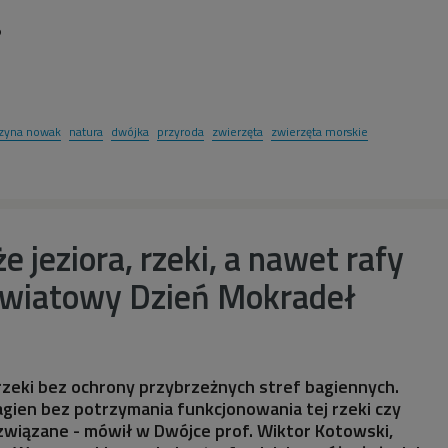
5
rzyna nowak
natura
dwójka
przyroda
zwierzęta
zwierzęta morskie
e jeziora, rzeki, a nawet rafy
Światowy Dzień Mokradeł
ć rzeki bez ochrony przybrzeżnych stref bagiennych.
bagien bez potrzymania funkcjonowania tej rzeki czy
ą związane - mówił w Dwójce prof. Wiktor Kotowski,