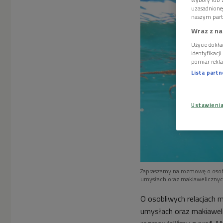
uzasadnione
naszym part
Wraz z na
Użycie dokła
identyfikacj
pomiar rekla
Lista part
Ustawieni
Zapraszamy na rozmowę o osob
umysłach oraz makiawelicznych
O osobliwych relacjach m
umysłach oraz makiaweli