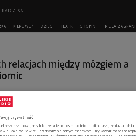
 RADIA SA
RKA
KIEROWCY
DZIECI
TEATR
CHOPIN
PR DLA ZAGRAN

ch relacjach między mózgiem a
ornic
y nie będziemy bliżej spotkania z inteligentnym
alijski filozof, badacz umysłowości zwierząt Peter
żce "Inne umysły. Ośmiornice i prapoczątki
Twoją prywatność
artnerzy przechowujemy lub uzyskujemy dostęp do informacji na urządzeniu, takich jak
ory w plikach cookie w celu przetwarzania danych osobowych. Użytkownik może zaakcep
arządzać nimi, klikając poniżej, jak również skorzystać z prawa do sprzeciwu na podsta