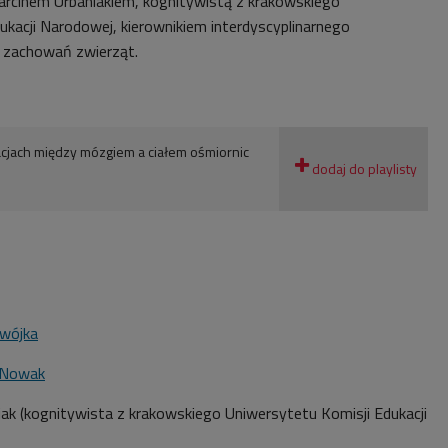
arcinem Urbaniakiem, kognitywistą z krakowskiego
ukacji Narodowej, kierownikiem interdyscyplinarnego
 zachowań zwierząt.
acjach między mózgiem a ciałem ośmiornic
Dwójka
 Nowak
iak (kognitywista z krakowskiego Uniwersytetu Komisji Edukacji