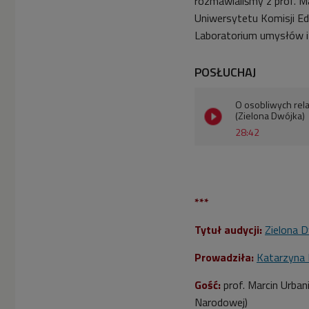
rozmawialiśmy z prof. M
Uniwersytetu Komisji Ed
Laboratorium umysłów i
POSŁUCHAJ
O osobliwych rel
(Zielona Dwójka)
28:42
***
Tytuł audycji:
Zielona 
Prowadziła:
Katarzyna
Gość:
prof. Marcin Urban
Narodowej)