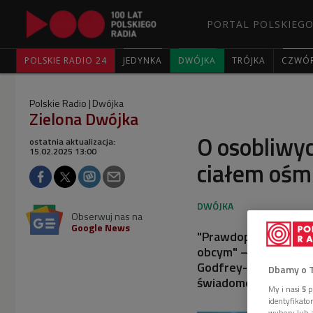
PORTAL POLSKIEGO
POLSKIE RADIO 24
JEDYNKA
DWÓJKA
TRÓJKA
CZWÓ
Polskie Radio
Dwójka
Zielona Dwójka
O osobliwy
ostatnia aktualizacja:
15.02.2025 13:00
ciałem ośmi
Obserwuj nas na
Google News
"Prawdopodobnie nigd
obcym" – pisze austr
Godfrey-Smith w ksią
Dbamy o 
świadomości".
My i nasi
5
p
identyfikat
wybory lub z