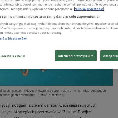
go interesu lub w dowolnym momencie na stronie polityki prywatności. Te wybory będą 
nerom i nie będą miały wpływu na dane przeglądania.
Polityka prywatności
szymi partnerami przetwarzamy dane w celu zapewnienia:
dnych danych geolokalizacyjnych. Aktywne skanowanie charakterystyki urządzenia do ce
i. Przechowywanie informacji na urządzeniu lub dostęp do nich. Spersonalizowane reklamy 
m i treści, badnie odbiorców i ulepszanie usług.
nerów (dostawców)
a zaawansowane
Odrzucenie wszystkich
Akceptuj
liwych relacjach między mózgiem a ciałem ośmiornic, ich nieprzeciętnych
 strategiach przetrwania.
Foto: Shutterstock
iędzy mózgiem a ciałem ośmiornic, ich nieprzeciętnych
cznych strategiach przetrwania w "Zielonej Dwójce"