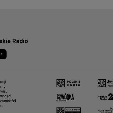
lskie Radio
re
ocji
amy
rwisu
atności
ywatności
we