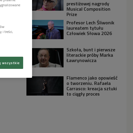
prestiżowej nagrody
sygnalizowane
Musical Composition
Prize
Profesor Lech Śliwonik
lów
laureatem tytułu
i treści,
Człowiek Słowa 2026
Szkoła, bunt i pierwsze
literackie próby Marka
Ławrynowicza
ę wszystkie
Flamenco jako opowieść
o tworzeniu. Rafaela
Carrasco: kreacja sztuki
to ciągły proces