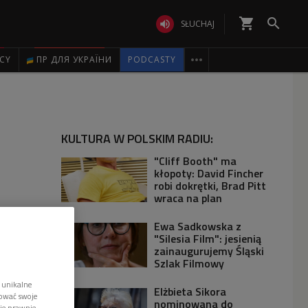
shopping_cart


SŁUCHAJ

ICY
ПР ДЛЯ УКРАЇНИ
PODCASTY
KULTURA W POLSKIM RADIU:
"Cliff Booth" ma
kłopoty: David Fincher
robi dokrętki, Brad Pitt
wraca na plan
Ewa Sadkowska z
"Silesia Film": jesienią
zainaugurujemy Śląski
Szlak Filmowy
 unikalne
Elżbieta Sikora
tować swoje
nominowana do
wie prawnie