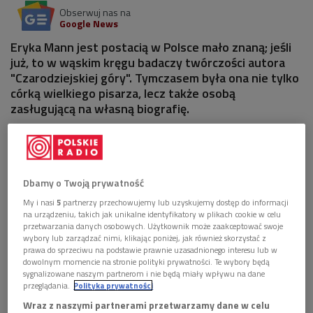
Obserwuj nas na
Google News
Eryka Mann jest postacią w Polsce mało znaną; jeśli
już, to w wąskim kręgu badaczy twórczości autora
"Czarodziejskiej góry". Tymczasem była ona nie tylko
córką wielkiego pisarza, lecz także osobą
zasługującą na własną biografię.
Dbamy o Twoją prywatność
My i nasi
5
partnerzy przechowujemy lub uzyskujemy dostęp do informacji
na urządzeniu, takich jak unikalne identyfikatory w plikach cookie w celu
przetwarzania danych osobowych. Użytkownik może zaakceptować swoje
wybory lub zarządzać nimi, klikając poniżej, jak również skorzystać z
prawa do sprzeciwu na podstawie prawnie uzasadnionego interesu lub w
dowolnym momencie na stronie polityki prywatności. Te wybory będą
sygnalizowane naszym partnerom i nie będą miały wpływu na dane
przeglądania.
Polityka prywatności
Wraz z naszymi partnerami przetwarzamy dane w celu
Eryka Mann
Foto: Wikpedia/Library of Congress. New York World-Telegram &