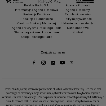
Polskie Radio S.A.
Agencja Promocji
Informacyjna Agencja Radiowa
Agencja Reklamy
Redakcja Katolicka
Regulamin serwisu
Redakcja Ekumeniczna
Polityka prywatności
Centrum Edukacji Medialnej
Ustawienia prywatności
Agencja Muzyczna Polskiego Radia
Dane osobowe
Studia nagraniowe i koncertowe
Kontakt
Sklep Polskiego Radia
Znajdziesz nas na
Treści, znajdujące się w serwisie polskieradio.pl, w tym wszystkie materiały i ich części oraz
poszczególne elementy samego serwisu mają charakter utworów lub wytworów objętych
ochroną Ustawy z dnia 4 lutego 1994 r. o prawie autorskim i prawach pokrewnych lub Ustawy z
dnia 30 czerwca 2000 r. Prawo własności przemysłowej. Prawa o których mowa w zdaniu
poprzedzającym przysługują Polskiemu Radiu S.A. w likwidacji lub podmiotom trzecim.