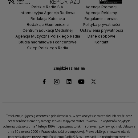
Polskie Radio S.A.
Agencja Promocji
Informacyjna Agencja Radiowa
Agencja Reklamy
Redakcja Katolicka
Regulamin serwisu
Redakcja Ekumeniczna
Polityka prywatności
Centrum Edukacji Medialnej
Ustawienia prywatności
Agencja Muzyczna Polskiego Radia
Dane osobowe
Studia nagraniowe i koncertowe
Kontakt
Sklep Polskiego Radia
Znajdziesz nas na
Treści, znajdujące się w serwisie polskieradio.pl, w tym wszystkie materiały i ich części oraz
poszczególne elementy samego serwisu mają charakter utworów lub wytworów objętych
ochroną Ustawy z dnia 4 lutego 1994 r. o prawie autorskim i prawach pokrewnych lub Ustawy z
dnia 30 czerwca 2000 r. Prawo własności przemysłowej. Prawa o których mowa w zdaniu
poprzedzającym przysługują Polskiemu Radiu S.A. w likwidacji lub podmiotom trzecim.