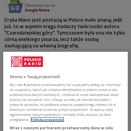
Obserwuj nas na
Google News
Eryka Mann jest postacią w Polsce mało znaną; jeśli
już, to w wąskim kręgu badaczy twórczości autora
"Czarodziejskiej góry". Tymczasem była ona nie tylko
córką wielkiego pisarza, lecz także osobą
zasługującą na własną biografię.
Dbamy o Twoją prywatność
My i nasi
5
partnerzy przechowujemy lub uzyskujemy dostęp do informacji
na urządzeniu, takich jak unikalne identyfikatory w plikach cookie w celu
przetwarzania danych osobowych. Użytkownik może zaakceptować swoje
wybory lub zarządzać nimi, klikając poniżej, jak również skorzystać z
prawa do sprzeciwu na podstawie prawnie uzasadnionego interesu lub w
dowolnym momencie na stronie polityki prywatności. Te wybory będą
sygnalizowane naszym partnerom i nie będą miały wpływu na dane
przeglądania.
Polityka prywatności
Wraz z naszymi partnerami przetwarzamy dane w celu
Eryka Mann
Foto: Wikpedia/Library of Congress. New York World-Telegram &