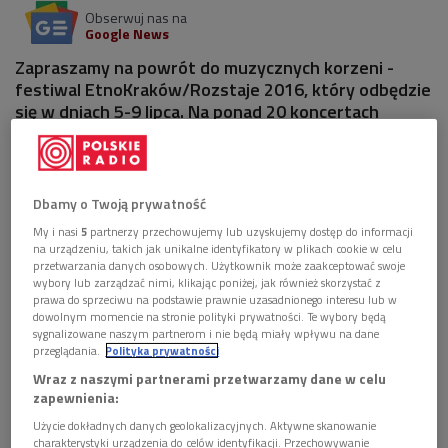
Obserwuj nas na
Google News
Zapraszamy na powrót do muzycznych korzeni -
festiwal EtnoKraków/Rozstaje 2016, który odbędzie
się w dniach 5-9 lipca. Na ponad 20 koncertach
usłyszymy artystów reprezentujących Europę, Azję,
Afrykę subsaharyjską i Amerykę Północną.
Dbamy o Twoją prywatność
My i nasi
5
partnerzy przechowujemy lub uzyskujemy dostęp do informacji
na urządzeniu, takich jak unikalne identyfikatory w plikach cookie w celu
przetwarzania danych osobowych. Użytkownik może zaakceptować swoje
wybory lub zarządzać nimi, klikając poniżej, jak również skorzystać z
prawa do sprzeciwu na podstawie prawnie uzasadnionego interesu lub w
dowolnym momencie na stronie polityki prywatności. Te wybory będą
sygnalizowane naszym partnerom i nie będą miały wpływu na dane
przeglądania.
Polityka prywatności
Wraz z naszymi partnerami przetwarzamy dane w celu
zapewnienia:
Użycie dokładnych danych geolokalizacyjnych. Aktywne skanowanie
charakterystyki urządzenia do celów identyfikacji. Przechowywanie
Artyści z czterech kontynentów zaprezentują się w Krakowie . Na zdj. plakat