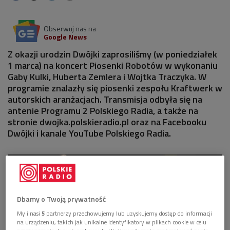
Obserwuj nas na
Google News
Z okazji urodzin Dwójki zaprosiliśmy (w poniedziałek
1 marca) na koncert Piosenki Robotów w wykonaniu
Gaby Kulki, Huberta Zemlera i Wojtka Traczyka. W
programie znalazły się piosenki zespołu Kraftwerk w
autorskich aranżacjach. Transmisja odbyła się na
antenie Programu 2 Polskiego Radia, a także na
stronie dwojka.polskieradio.pl oraz na Facebooku
Dwójki i kanale YouTube Polskiego Radia.
Dbamy o Twoją prywatność
My i nasi
5
partnerzy przechowujemy lub uzyskujemy dostęp do informacji
na urządzeniu, takich jak unikalne identyfikatory w plikach cookie w celu