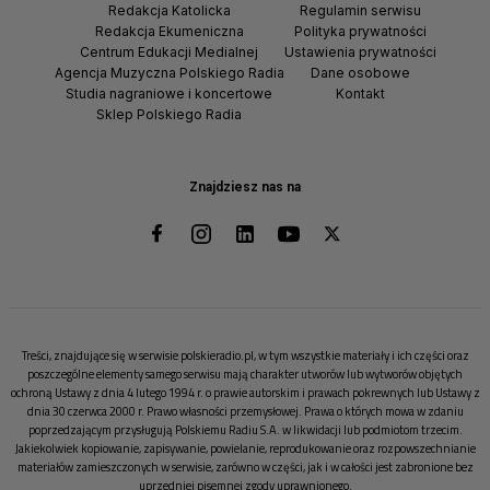
Redakcja Katolicka
Regulamin serwisu
Redakcja Ekumeniczna
Polityka prywatności
Centrum Edukacji Medialnej
Ustawienia prywatności
Agencja Muzyczna Polskiego Radia
Dane osobowe
Studia nagraniowe i koncertowe
Kontakt
Sklep Polskiego Radia
Znajdziesz nas na
Treści, znajdujące się w serwisie polskieradio.pl, w tym wszystkie materiały i ich części oraz
poszczególne elementy samego serwisu mają charakter utworów lub wytworów objętych
ochroną Ustawy z dnia 4 lutego 1994 r. o prawie autorskim i prawach pokrewnych lub Ustawy z
dnia 30 czerwca 2000 r. Prawo własności przemysłowej. Prawa o których mowa w zdaniu
poprzedzającym przysługują Polskiemu Radiu S.A. w likwidacji lub podmiotom trzecim.
Jakiekolwiek kopiowanie, zapisywanie, powielanie, reprodukowanie oraz rozpowszechnianie
materiałów zamieszczonych w serwisie, zarówno w części, jak i w całości jest zabronione bez
uprzedniej pisemnej zgody uprawnionego.