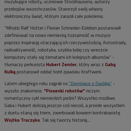
muzykujące roboty, uczniowie Stockhausena, autorzy
przebojów wszechczasów. Stworzyli swój własny
elektroniczny świat, którym zarazili całe pokolenia.
"Młodzi Ralf Hütter i Florian Schneider-Esleben postanowili
zdefiniować na nowo niemiecką tożsamość w muzyce
poprzez inspirację otaczającą ich rzeczywistością. Autostrady,
radioaktywność, robotyka, szybka kolej czy wreszcie
komputery stały się tematami ich kolejnych albumów" -
tłumaczy perkusista
Hubert Zemler
, który wraz z
Gabą
Kulką
postanowił oddać hołd zjawisku Kraftwerk.
Latem ubiegłego roku zagrali na
"Domówce z Dwójką"
-
wyszło znakomicie.
"Piosenki robotów"
niczym
romantyczny cykl niemieckich pieśni? Wszystko możliwe.
Gaba i Hubert dołożą jeszcze coś niecoś, a przede wszystkim
z duetu staną się triem, zwerbowali bowiem kontrabasistę
Wojtka Traczyka
. Tak się tworzy historię…