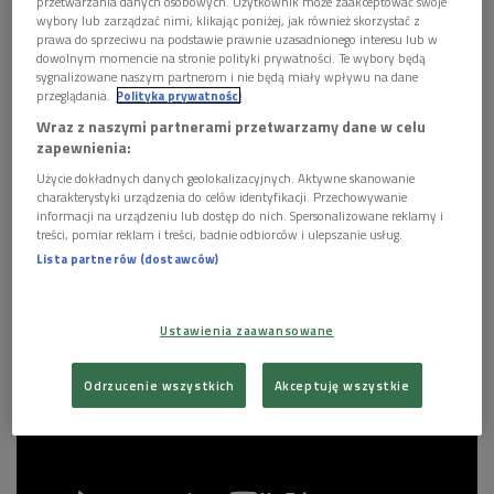
przetwarzania danych osobowych. Użytkownik może zaakceptować swoje
wybory lub zarządzać nimi, klikając poniżej, jak również skorzystać z
prawa do sprzeciwu na podstawie prawnie uzasadnionego interesu lub w
dowolnym momencie na stronie polityki prywatności. Te wybory będą
sygnalizowane naszym partnerom i nie będą miały wpływu na dane
przeglądania.
Polityka prywatności
Gaba Kulka (na górze), Hubert Zemler (L) i Wojtek Traczyk (P) podczas
Wraz z naszymi partnerami przetwarzamy dane w celu
urodzinowego koncertu Dwójki w Studiu Lutosławskiego (1.03.2021)
Foto:
zapewnienia:
Cezary Piwowarski/PR
Użycie dokładnych danych geolokalizacyjnych. Aktywne skanowanie
ZOBACZ I POSŁUCHAJ KONCERTU:
charakterystyki urządzenia do celów identyfikacji. Przechowywanie
informacji na urządzeniu lub dostęp do nich. Spersonalizowane reklamy i
treści, pomiar reklam i treści, badnie odbiorców i ulepszanie usług.
Lista partnerów (dostawców)
Ustawienia zaawansowane
Odrzucenie wszystkich
Akceptuję wszystkie