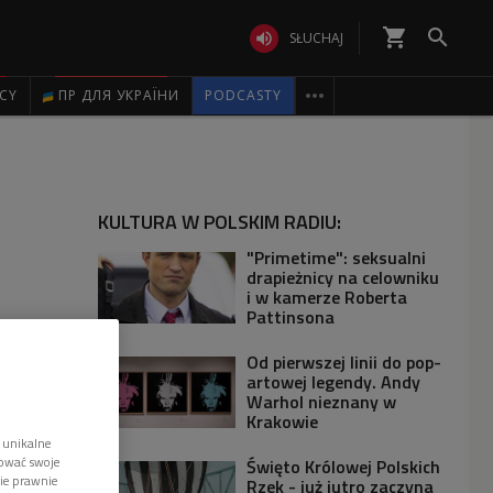
shopping_cart


SŁUCHAJ

ICY
ПР ДЛЯ УКРАЇНИ
PODCASTY
KULTURA W POLSKIM RADIU:
"Primetime": seksualni
drapieżnicy na celowniku
i w kamerze Roberta
Pattinsona
Od pierwszej linii do pop-
artowej legendy. Andy
Warhol nieznany w
Krakowie
 unikalne
tować swoje
Święto Królowej Polskich
wie prawnie
Rzek - już jutro zaczyna