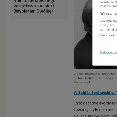
Rok Lutosławskiego
uzasadnione
wciąż trwa... w sieci
naszym part
(Wybieram Dwójkę)
Wraz z na
Użycie dokła
identyfikacj
pomiar rekla
Lista part
Ustawieni
Witold Lutosławski i Krzysztof
Cultural Instititue. Lutosławski
Matuszewski
Witold Lutosławski w 
Choć ostatnie akordy ro
towarzyszyły nam przez
nie lada gratkę dla miło