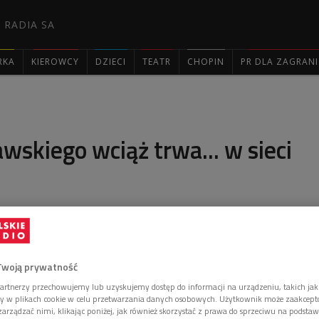
 RADIA SA
RKA
KIEROWCY
DZIECI
TEATR
CHOPIN
PR DLA ZAGRAN

wskiego wciąż trwa... w sieci
rwała tak długo, jak długo istniał będzie Google -
oore, współautorka wirtualnej ekspozycji
994".
Twoją prywatność
artnerzy przechowujemy lub uzyskujemy dostęp do informacji na urządzeniu, takich jak
ory w plikach cookie w celu przetwarzania danych osobowych. Użytkownik może zaakcep
arządzać nimi, klikając poniżej, jak również skorzystać z prawa do sprzeciwu na podsta