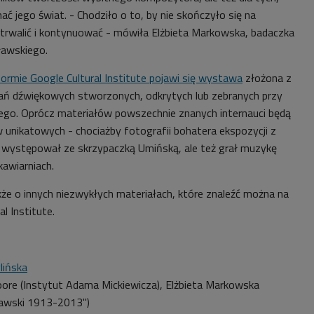
ać jego świat. - Chodziło o to, by nie skończyło się na
 utrwalić i kontynuować - mówiła Elżbieta Markowska, badaczka
ławskiego.
formie Google Cultural Institute pojawi się wystawa
złożona z
grań dźwiękowych stworzonych, odkrytych lub zebranych przy
ego. Oprócz materiałów powszechnie znanych internauci będą
 unikatowych - chociażby fotografii bohatera ekspozycji z
to występował ze skrzypaczką Umińską, ale też grał muzykę
kawiarniach.
że o innych niezwykłych materiałach, które znaleźć można na
l Institute.
lińska
e (Instytut Adama Mickiewicza), Elżbieta Markowska
ławski 1913-2013")