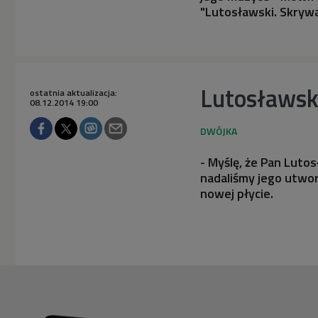
"Lutosławski. Skryw
Lutosławski
ostatnia aktualizacja:
08.12.2014 19:00
- Myślę, że Pan Luto
nadaliśmy jego utwor
nowej płycie.