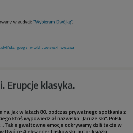
5
owany w audycji:
"Wybieram Dwójkę"
.
 stylińska
google
witold lutosławski
wystawa
. Erupcje klasyka.
ina, jak w latach 80. podczas prywatnego spotkania z
ego ktoś wypowiedział nazwisko "Jaruzelski". Polski
.. Takie gwałtowne emocje odkrywamy dziś także w
w Dwójce Aleksander Laskowski, autor książki