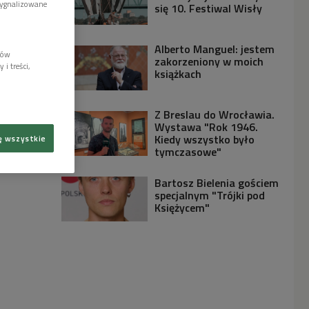
sygnalizowane
się 10. Festiwal Wisły
Alberto Manguel: jestem
lów
zakorzeniony w moich
i treści,
książkach
Z Breslau do Wrocławia.
Wystawa "Rok 1946.
Kiedy wszystko było
ę wszystkie
tymczasowe"
Bartosz Bielenia gościem
specjalnym "Trójki pod
Księżycem"