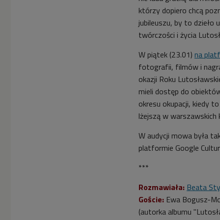
którzy dopiero chcą pozn
jubileuszu, by to dzieło
twórczości i życia Lutos
W piątek (23.01)
na plat
fotografii, filmów i na
okazji Roku Lutosławski
mieli dostęp do obiektów
okresu okupacji, kiedy 
lżejszą w warszawskich 
W audycji mowa była tak
platformie Google Cultura
***
Rozmawiała:
Beata Sty
Goście:
Ewa Bogusz-Moor
(autorka albumu "Lutos