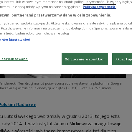
go interesu lub w dowolnym momencie na stronie polityki prywatności. Te wybory będą 
nerom i nie będą miały wpływu na dane przeglądania.
Polityka prywatności
szymi partnerami przetwarzamy dane w celu zapewnienia:
dnych danych geolokalizacyjnych. Aktywne skanowanie charakterystyki urządzenia do ce
i. Przechowywanie informacji na urządzeniu lub dostęp do nich. Spersonalizowane reklamy 
m i treści, badnie odbiorców i ulepszanie usług.
nerów (dostawców)
a zaawansowane
Odrzucenie wszystkich
Akceptuj
 Penderecki. Ten drugi ma już poświęconą sobie wystawę na platformie Google
 doczeka się wirtualnej ekspozycji w piątek (23.01)
Foto: PAP/Zbigniew
Polskim Radiu>>>
ku Lutosławskiego wybrzmiały w grudniu 2013, to jego echa
 cały 2014. Teraz Instytut Adama Mickiewicza przygotowuje
śników twórczości wybitnego kompozytora, ale też dla tych,