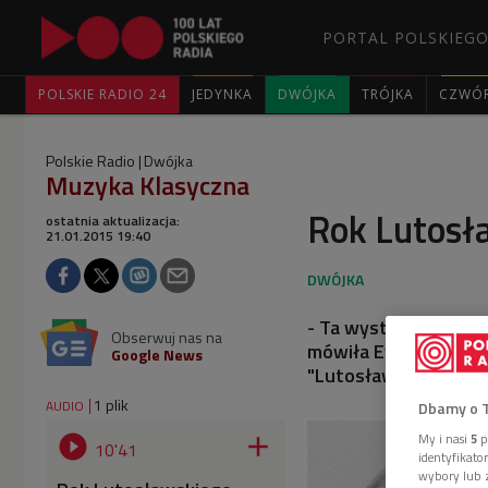
PORTAL POLSKIEGO
POLSKIE RADIO 24
JEDYNKA
DWÓJKA
TRÓJKA
CZWÓ
Polskie Radio
Dwójka
Muzyka Klasyczna
Rok Lutosła
ostatnia aktualizacja:
21.01.2015 19:40
- Ta wystawa będzie t
Obserwuj nas na
mówiła Ewa Bogusz-M
Google News
"Lutosławski 1913-1
1 plik
AUDIO
Dbamy o 
My i nasi
5
p


10'41
identyfikat
wybory lub z