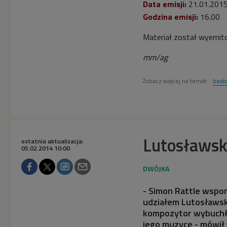
Data emisji:
21.01.201
Godzina emisji:
16.00
Materiał został wyemit
mm/ag
Zobacz więcej na temat:
beata
Lutosławski
ostatnia aktualizacja:
05.02.2014 10:00
- Simon Rattle wspom
udziałem Lutosławski
kompozytor wybuchł.
jego muzyce - mówił 