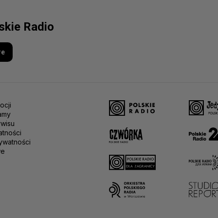
lskie Radio
re
ocji
amy
rwisu
atności
ywatności
we