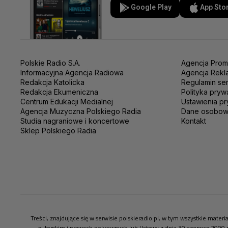
Google Play
App Sto
Polskie Radio S.A.
Agencja Prom
Informacyjna Agencja Radiowa
Agencja Rekl
Redakcja Katolicka
Regulamin se
Redakcja Ekumeniczna
Polityka pryw
Centrum Edukacji Medialnej
Ustawienia pr
Agencja Muzyczna Polskiego Radia
Dane osobo
Studia nagraniowe i koncertowe
Kontakt
Sklep Polskiego Radia
Treści, znajdujące się w serwisie polskieradio.pl, w tym wszystkie mate
autorskim i prawach pokrewnych lub Ustawy z dnia 30 czerwca 2000 