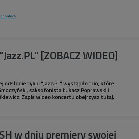
pr poleca
u "Jazz.PL" [ZOBACZ WIDEO]
 odsłonie cyklu "Jazz.PL" wystąpiło trio, które
 Smoczyński, saksofonista Łukasz Poprawski i
śkiewicz. Zapis wideo koncertu obejrzysz tutaj.
SH w dniu premiery swojej