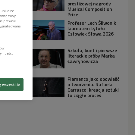
prestiżowej nagrody
Musical Composition
 unikalne
Prize
tować swoje
wie prawnie
Profesor Lech Śliwonik
sygnalizowane
laureatem tytułu
Człowiek Słowa 2026
lów
Szkoła, bunt i pierwsze
i treści,
literackie próby Marka
Ławrynowicza
Flamenco jako opowieść
o tworzeniu. Rafaela
ę wszystkie
Carrasco: kreacja sztuki
to ciągły proces