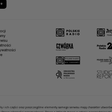
re
ocji
amy
rwisu
atności
ywatności
we
riały i ich części oraz poszczególne elementy samego serwisu mają charakter utwor
r. Prawo własności przemysłowej. Prawa o których mowa w zdaniu poprzedzającym pr