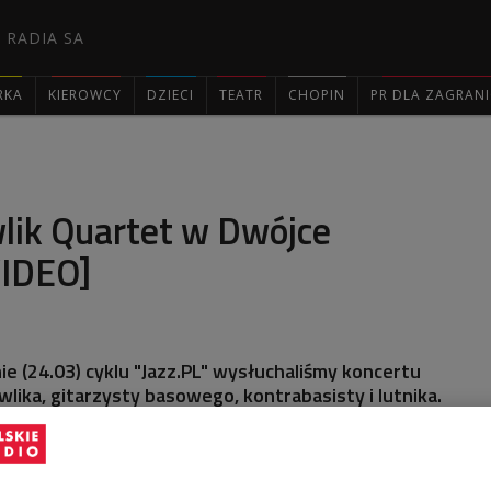
 RADIA SA
RKA
KIEROWCY
DZIECI
TEATR
CHOPIN
PR DLA ZAGRAN

lik Quartet w Dwójce
IDEO]
e (24.03) cyklu "Jazz.PL" wysłuchaliśmy koncertu
lika, gitarzysty basowego, kontrabasisty i lutnika.
zenia zapisu wideo tego niezwykłego spotkania.