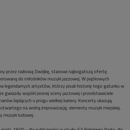
any przez radiową Dwójkę, stanowi najbogatszą ofertę
ierowaną do miłośników muzyki jazzowej. W piątkowych
a legendarnych artystów, którzy pisali historię tego gatunku w
sze gwiazdy współczesnej sceny jazzowej i przedstawiciele
anów będących u progu wielkiej kariery. Koncerty ukazują
 otwartego na wolną improwizację, elementy muzyki miejskiej,
zy muzyki ludowej.
 godz. 18.00 - dla publiczności w studiu S3 Polskiego Radia, dla