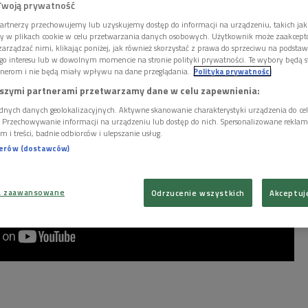
Twoją prywatność
artnerzy przechowujemy lub uzyskujemy dostęp do informacji na urządzeniu, takich jak
ory w plikach cookie w celu przetwarzania danych osobowych. Użytkownik może zaakcep
arządzać nimi, klikając poniżej, jak również skorzystać z prawa do sprzeciwu na podsta
go interesu lub w dowolnym momencie na stronie polityki prywatności. Te wybory będą 
nerom i nie będą miały wpływu na dane przeglądania.
Polityka prywatności
szymi partnerami przetwarzamy dane w celu zapewnienia:
dnych danych geolokalizacyjnych. Aktywne skanowanie charakterystyki urządzenia do ce
i. Przechowywanie informacji na urządzeniu lub dostęp do nich. Spersonalizowane reklamy 
m i treści, badnie odbiorców i ulepszanie usług.
nerów (dostawców)
a zaawansowane
Odrzucenie wszystkich
Akceptuj