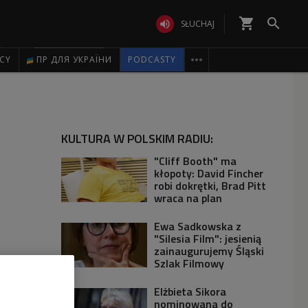
shopping_cart


SŁUCHAJ

ICY
ПР ДЛЯ УКРАЇНИ
PODCASTY
KULTURA W POLSKIM RADIU:
"Cliff Booth" ma
kłopoty: David Fincher
robi dokrętki, Brad Pitt
wraca na plan
Ewa Sadkowska z
"Silesia Film": jesienią
zainaugurujemy Śląski
Szlak Filmowy
Elżbieta Sikora
nominowana do