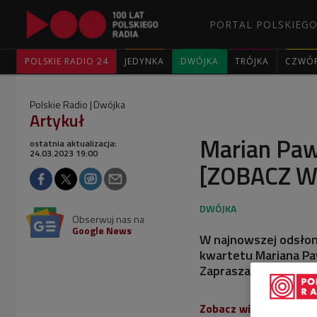
PORTAL POLSKIEGO
POLSKIE RADIO 24
JEDYNKA
DWÓJKA
TRÓJKA
CZWÓ
Polskie Radio
Dwójka
Artykuł
Marian Paw
ostatnia aktualizacja:
24.03.2023 19:00
[ZOBACZ W
Obserwuj nas na
Google News
W najnowszej odsłoni
kwartetu Mariana Paw
Zapraszamy do obejr
Zobacz wideo: