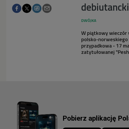
debiutanck
W piątkowy wieczór w
polsko-norweskiego 
przypadkowa - 17 mar
zatytułowanej "Pesh
Pobierz aplikację Po