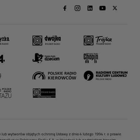
ów lub wytworów objętych ochroną Ustawy z dnia 4 lutego 1994 r. o prawie
zysługują Polskiemu Radiu S.A. w likwidacji lub podmiotom trzecim.