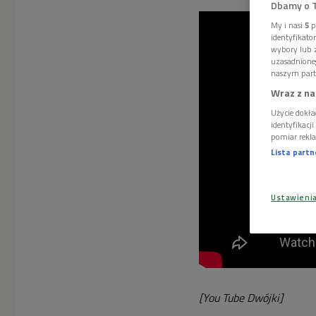
Dbamy o 
My i nasi
5
p
identyfikat
wybory lub z
uzasadnione
naszym part
Wraz z na
Użycie dokła
identyfikacj
pomiar rekla
Lista part
Ustawieni
[You Tube Dwójki]