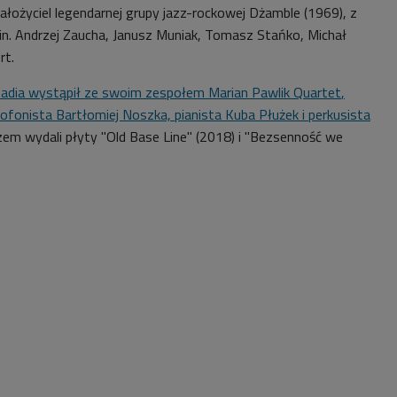
ałożyciel legendarnej grupy jazz-rockowej Dżamble (1969), z
in. Andrzej Zaucha, Janusz Muniak, Tomasz Stańko, Michał
rt.
Radia wystąpił ze swoim zespołem
Marian Pawlik Quartet
,
ofonista Bartłomiej Noszka, pianista
Kuba Płużek
i perkusista
zem wydali płyty "Old Base Line" (2018) i "Bezsenność we