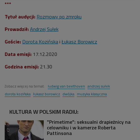
***
Tytuł audycji:
Rozmowy po zmroku
Prowadził:
Andrzej Sułek
Goście:
Dorota Kozińska
i
Łukasz Borowicz
Data emisji:
17
.12.2020
Godzina emisji:
21.30
Zobacz więcej na temat:
ludwig van beethoven
andrzej sułek
dorota kozińska
łukasz borowicz
dwójka
muzyka klasyczna
KULTURA W POLSKIM RADIU:
"Primetime": seksualni drapieżnicy na
celowniku i w kamerze Roberta
Pattinsona