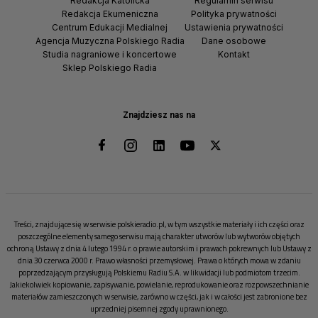
Redakcja Katolicka
Regulamin serwisu
Redakcja Ekumeniczna
Polityka prywatności
Centrum Edukacji Medialnej
Ustawienia prywatności
Agencja Muzyczna Polskiego Radia
Dane osobowe
Studia nagraniowe i koncertowe
Kontakt
Sklep Polskiego Radia
Znajdziesz nas na
Treści, znajdujące się w serwisie polskieradio.pl, w tym wszystkie materiały i ich części oraz
poszczególne elementy samego serwisu mają charakter utworów lub wytworów objętych
ochroną Ustawy z dnia 4 lutego 1994 r. o prawie autorskim i prawach pokrewnych lub Ustawy z
dnia 30 czerwca 2000 r. Prawo własności przemysłowej. Prawa o których mowa w zdaniu
poprzedzającym przysługują Polskiemu Radiu S.A. w likwidacji lub podmiotom trzecim.
Jakiekolwiek kopiowanie, zapisywanie, powielanie, reprodukowanie oraz rozpowszechnianie
materiałów zamieszczonych w serwisie, zarówno w części, jak i w całości jest zabronione bez
uprzedniej pisemnej zgody uprawnionego.