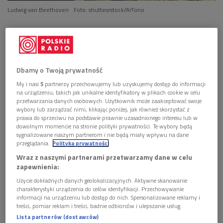
Ludwig van Beethoven
Foto: shuttesrstock/ArTono
POSŁUCHAJ
Podsumowanie Maratonu Beethovenowskiego
(Rozmowy po zmroku/Dwójka)
Dbamy o Twoją prywatność
29:59
My i nasi
5
partnerzy przechowujemy lub uzyskujemy dostęp do informacji
na urządzeniu, takich jak unikalne identyfikatory w plikach cookie w celu
przetwarzania danych osobowych. Użytkownik może zaakceptować swoje
wybory lub zarządzać nimi, klikając poniżej, jak również skorzystać z
prawa do sprzeciwu na podstawie prawnie uzasadnionego interesu lub w
dowolnym momencie na stronie polityki prywatności. Te wybory będą
Za nami dwudniowy, urodzinowy Maraton Beethovenowski.
sygnalizowane naszym partnerom i nie będą miały wpływu na dane
250 rocznica urodzin mistrza z Bonn. Ale, czy święto w takim
przeglądania.
Polityka prywatności
wymiarze, jakim się spodziewaliśmy?
Rok Beethovenowski
Wraz z naszymi partnerami przetwarzamy dane w celu
zapewnienia:
dobiega końca, a jego rytm wyznaczany był raczej falami
pandemii, a nie muzycznymi wydarzeniami. Co pozostało po
Użycie dokładnych danych geolokalizacyjnych. Aktywne skanowanie
charakterystyki urządzenia do celów identyfikacji. Przechowywanie
tym roku i czy Covid dotknął także 250-letniego
informacji na urządzeniu lub dostęp do nich. Spersonalizowane reklamy i
Beethovena? O tym w audycji "Rozmowy po zmroku" ze
treści, pomiar reklam i treści, badnie odbiorców i ulepszanie usług.
swoimi gośćmi rozmawiał
Andrzej Suł
ek
, k
ierownik Redakcji
Lista partnerów (dostawców)