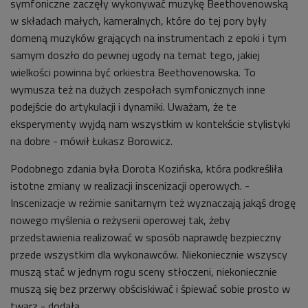
symfoniczne zaczęły wykonywać muzykę Beethovenowską
w składach małych, kameralnych, które do tej pory były
domeną muzyków grających na instrumentach z epoki i tym
samym doszło do pewnej ugody na temat tego, jakiej
wielkości powinna być orkiestra Beethovenowska. To
wymusza też na dużych zespołach symfonicznych inne
podejście do artykulacji i dynamiki. Uważam, że te
eksperymenty wyjdą nam wszystkim w kontekście stylistyki
na dobre - mówił Łukasz Borowicz.
Podobnego zdania była Dorota Kozińska, która podkreśliła
istotne zmiany w realizacji inscenizacji operowych. -
Inscenizacje w reżimie sanitarnym też wyznaczają jakąś drogę
nowego myślenia o reżyserii operowej tak, żeby
przedstawienia realizować w sposób naprawdę bezpieczny
przede wszystkim dla wykonawców. Niekoniecznie wszyscy
muszą stać w jednym rogu sceny stłoczeni, niekoniecznie
muszą się bez przerwy obściskiwać i śpiewać sobie prosto w
twarz - dodała.