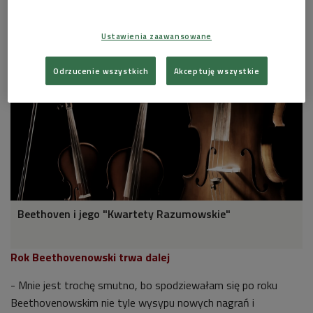
Muzycznej radiowej Dwójki.
Ustawienia zaawansowane
Odrzucenie wszystkich
Akceptuję wszystkie
Beethoven i jego "Kwartety Razumowskie"
Rok Beethovenowski trwa dalej
- Mnie jest trochę smutno, bo spodziewałam się po roku
Beethovenowskim nie tyle wysypu nowych nagrań i