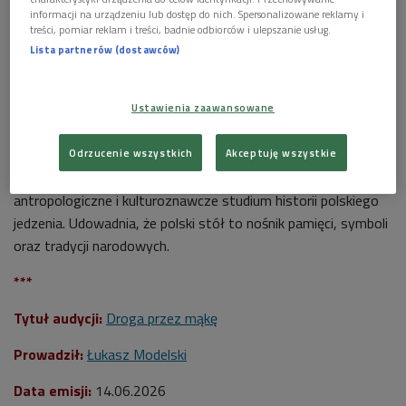
informacji na urządzeniu lub dostęp do nich. Spersonalizowane reklamy i
treści, pomiar reklam i treści, badnie odbiorców i ulepszanie usług.
Lista partnerów (dostawców)
Najnowsza książka dr Magdaleny Tomaszewskiej-Bolałek stanowi
antropologiczne i kulturoznawcze studium historii polskiego jedzenia.
Foto:
Shutterstock
Ustawienia zaawansowane
>>>
Posłuchaj audycji "Droga przez mąkę"
Odrzucenie wszystkich
Akceptuję wszystkie
Książka
dr Magdaleny Tomaszewskiej-Bolałek
stanowi
antropologiczne i kulturoznawcze studium historii polskiego
jedzenia. Udowadnia, że polski stół to nośnik pamięci, symboli
oraz tradycji narodowych.
***
Tytuł audycji:
Droga przez mąkę
Prowadził:
Łukasz Modelski
Data emisji:
14.06
.2026