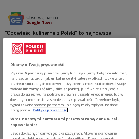
Obserwuj nas na
Google News
"Opowieści kulinarne z Polski" to najnowsza
książka dr Magdaleny Tomaszewskiej-Bolałek.
Autorka jest badaczką kultury kulinarnej i
kierowniczką Food Studies na Uniwersytecie SWPS
w Warszawie.
Dbamy o Twoją prywatność
My i nasi
5
partnerzy przechowujemy lub uzyskujemy dostęp do informacji
na urządzeniu, takich jak unikalne identyfikatory w plikach cookie w celu
przetwarzania danych osobowych. Użytkownik może zaakceptować swoje
wybory lub zarządzać nimi, klikając poniżej, jak również skorzystać z
prawa do sprzeciwu na podstawie prawnie uzasadnionego interesu lub w
dowolnym momencie na stronie polityki prywatności. Te wybory będą
sygnalizowane naszym partnerom i nie będą miały wpływu na dane
przeglądania.
Polityka prywatności
Wraz z naszymi partnerami przetwarzamy dane w celu
zapewnienia:
Użycie dokładnych danych geolokalizacyjnych. Aktywne skanowanie
charakterystyki urządzenia do celów identyfikacji. Przechowywanie