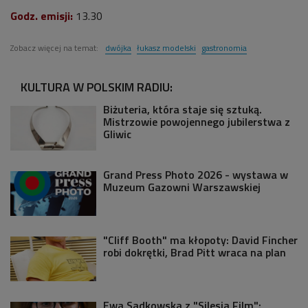
Godz. emisji:
13.30
Zobacz więcej na temat:
dwójka
łukasz modelski
gastronomia
KULTURA W POLSKIM RADIU:
Biżuteria, która staje się sztuką.
Mistrzowie powojennego jubilerstwa z
Gliwic
Grand Press Photo 2026 - wystawa w
Muzeum Gazowni Warszawskiej
"Cliff Booth" ma kłopoty: David Fincher
robi dokrętki, Brad Pitt wraca na plan
Ewa Sadkowska z "Silesia Film":