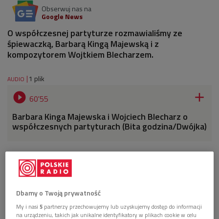
Obserwuj nas na
Google News
O współczesnej partyturze rozmawialiśmy ze
śpiewaczką, Barbarą Kingą Majewską i z
kompozytorem Wojtkiem Blecharzem.
1 plik
AUDIO


60'55
Barbara Kinga Majewska i Wojciech Blecharz o
współczesnych partyturach (Bita godzina/Dwójka)
Dbamy o Twoją prywatność
My i nasi
5
partnerzy przechowujemy lub uzyskujemy dostęp do informacji
na urządzeniu, takich jak unikalne identyfikatory w plikach cookie w celu