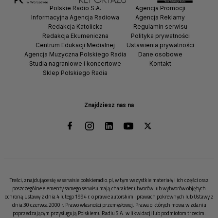
Polskie Radio S.A.
Agencja Promocji
Informacyjna Agencja Radiowa
Agencja Reklamy
Redakcja Katolicka
Regulamin serwisu
Redakcja Ekumeniczna
Polityka prywatności
Centrum Edukacji Medialnej
Ustawienia prywatności
Agencja Muzyczna Polskiego Radia
Dane osobowe
Studia nagraniowe i koncertowe
Kontakt
Sklep Polskiego Radia
Znajdziesz nas na
Treści, znajdujące się w serwisie polskieradio.pl, w tym wszystkie materiały i ich części oraz
poszczególne elementy samego serwisu mają charakter utworów lub wytworów objętych
ochroną Ustawy z dnia 4 lutego 1994 r. o prawie autorskim i prawach pokrewnych lub Ustawy z
dnia 30 czerwca 2000 r. Prawo własności przemysłowej. Prawa o których mowa w zdaniu
poprzedzającym przysługują Polskiemu Radiu S.A. w likwidacji lub podmiotom trzecim.