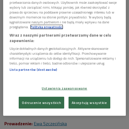
przetwarzania danych osobowych. Użytkownik może zaakceptować swoje
wybory lub zarządzać nimi, klikając poniżej, jak również skorzystać z
prawa do sprzeciwu na podstawie prawnie uzasadnionego interesu lub w
dowolnym momencie na stronie polityki prywatności. Te wybory będą
sygnalizowane naszym partnerom i nie będą miały wpływu na dane
przeglądania.
Polityka prywatności
Foto: openDemocracy/flickr/cc by 2.0
Wraz z naszymi partnerami przetwarzamy dane w celu
zapewnienia:
Skrzypce w muzyce współczesnej - jeśli tylko kompozytor
Użycie dokładnych danych geolokalizacyjnych. Aktywne skanowanie
zechce – mogą stać się instrumentem perkusyjnym. A
charakterystyki urządzenia do celów identyfikacji. Przechowywanie
informacji na urządzeniu lub dostęp do nich. Spersonalizowane reklamy i
elektronika, multimedia? To dopiero była rewolucja! No
treści, pomiar reklam i treści, badnie odbiorców i ulepszanie usług.
właśnie: jakim zmianom w ciągu ostatnich dekad podlegała
Lista partnerów (dostawców)
muzyczna sztuka zapisana w partyturze? Jakich używać
znaków i czy da się je skodyfikować? A co z rękopisami i
kaligrafią - wyrzuciliśmy je ostatecznie do lamusa?
Ustawienia zaawansowane
***
Odrzucenie wszystkich
Akceptuję wszystkie
Tytuł audycji:
Bita godzina
Prowadzenie:
Ewa Szczecińska