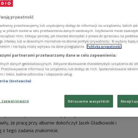
Twoją prywatność
artnerzy przechowujemy lub uzyskujemy dostęp do informacji na urządzeniu, takich jak
ory w plikach cookie w celu przetwarzania danych osobowych. Użytkownik może zaakcep
arządzać nimi, klikając poniżej, jak również skorzystać z prawa do sprzeciwu na podsta
go interesu lub w dowolnym momencie na stronie polityki prywatności. Te wybory będą 
nerom i nie będą miały wpływu na dane przeglądania.
Polityka prywatności
szymi partnerami przetwarzamy dane w celu zapewnienia:
dnych danych geolokalizacyjnych. Aktywne skanowanie charakterystyki urządzenia do ce
i. Przechowywanie informacji na urządzeniu lub dostęp do nich. Spersonalizowane reklamy 
m i treści, badnie odbiorców i ulepszanie usług.
nerów (dostawców)
adycji
Foto: Grzegorz Śledź/PR2
! nagrywana była w studiu S4 Polskiego Radia przez Wojtka
a zaawansowane
Odrzucenie wszystkich
Akceptuj
go, realizatora, który od początku pracował z nami podczas
cyklu "Muzyczna Scena Tradycji". Ciężka choroba i śmierć
wiły, że pracę przy albumie dokończył Jacek Gładkowski i
ę z tego zadania znakomicie.