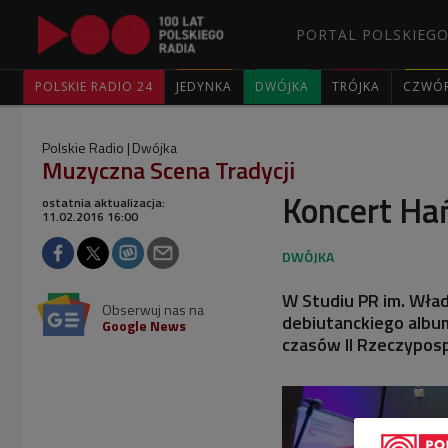
PORTAL POLSKIEGO
POLSKIE RADIO 24
JEDYNKA
DWÓJKA
TRÓJKA
CZWÓ
Polskie Radio
Dwójka
Muzyczna Scena Tradycji
Koncert Ha
ostatnia aktualizacja:
11.02.2016 16:00
W Studiu PR im. Wła
Obserwuj nas na
debiutanckiego albu
Google News
czasów II Rzeczyposp