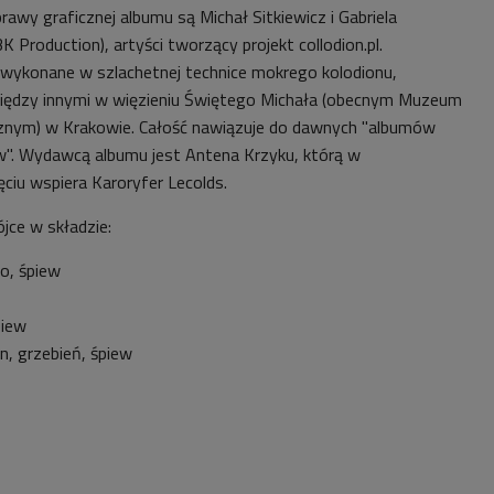
awy graficznej albumu są Michał Sitkiewicz i Gabriela
 Production), artyści tworzący projekt collodion.pl.
 wykonane w szlachetnej technice mokrego kolodionu,
iędzy innymi w więzieniu Świętego Michała (obecnym Muzeum
znym) w Krakowie. Całość nawiązuje do dawnych "albumów
". Wydawcą albumu jest Antena Krzyku, którą w
ęciu wspiera Karoryfer Lecolds.
ce w składzie:
o, śpiew
piew
, grzebień, śpiew