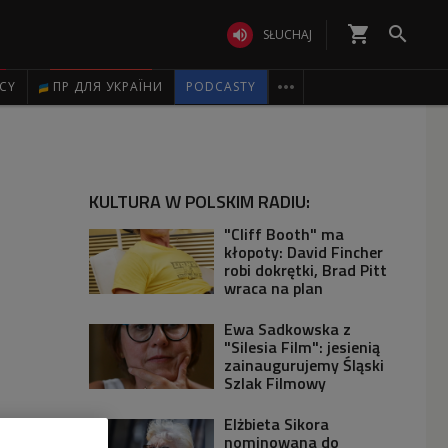
shopping_cart


SŁUCHAJ

ICY
ПР ДЛЯ УКРАЇНИ
PODCASTY
KULTURA W POLSKIM RADIU:
"Cliff Booth" ma
kłopoty: David Fincher
robi dokrętki, Brad Pitt
wraca na plan
Ewa Sadkowska z
"Silesia Film": jesienią
zainaugurujemy Śląski
Szlak Filmowy
Elżbieta Sikora
nominowana do