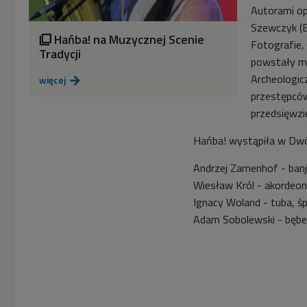
Autorami opr
Szewczyk (BK
Hańba! na Muzycznej Scenie

Fotografie,
Tradycji
powstały m
Archeologic
więcej

przestępców
przedsięwzi
Hańba! wystąpiła w Dwój
Andrzej Zamenhof - banj
Wiesław Król - akordeon
Ignacy Woland - tuba, ś
Adam Sobolewski - bęben