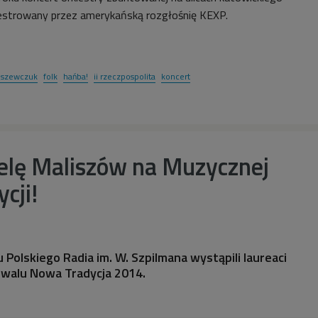
jestrowany przez amerykańską rozgłośnię KEXP.
 szewczuk
folk
hańba!
ii rzeczpospolita
koncert
elę Maliszów na Muzycznej
cji!
 Polskiego Radia im. W. Szpilmana wystąpili laureaci
iwalu Nowa Tradycja 2014.