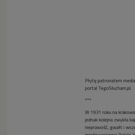
Płytę patronatem medial
portal TegoSłucham.pl.
***
W 1931 roku na krakows
jednak kolejna zwykła ka
nieprawość, gwałt i wsz
międzywojennej Polski, 