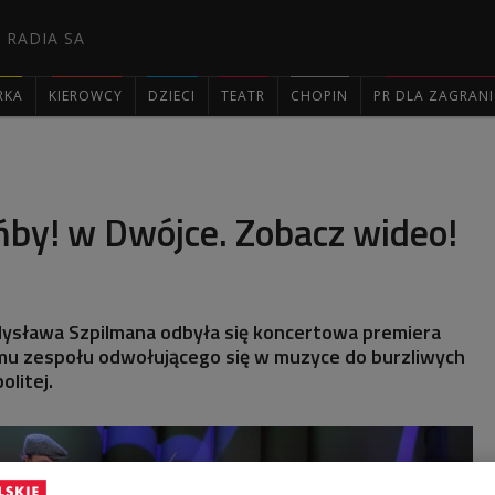
 RADIA SA
RKA
KIEROWCY
DZIECI
TEATR
CHOPIN
PR DLA ZAGRAN

ńby! w Dwójce. Zobacz wideo!
dysława Szpilmana odbyła się koncertowa premiera
mu zespołu odwołującego się w muzyce do burzliwych
olitej.