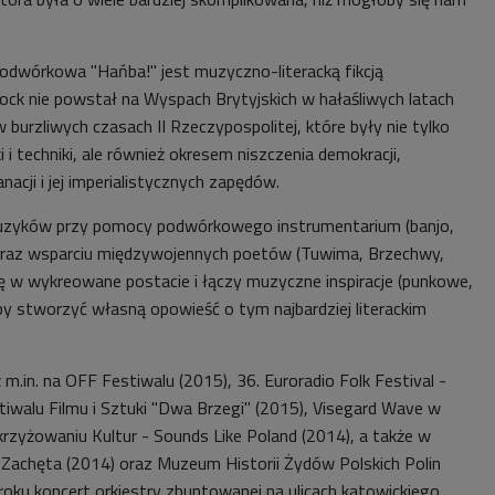
odwórkowa "Hańba!" jest muzyczno-literacką fikcją
rock nie powstał na Wyspach Brytyjskich w hałaśliwych latach
 burzliwych czasach II Rzeczypospolitej, które były nie tylko
 i techniki, ale również okresem niszczenia demokracji,
acji i jej imperialistycznych zapędów.
uzyków przy pomocy podwórkowego instrumentarium (banjo,
 oraz wsparciu międzywojennych poetów (Tuwima, Brzechwy,
ię w wykreowane postacie i łączy muzyczne inspiracje (punkowe,
by stworzyć własną opowieść o tym najbardziej literackim
.in. na OFF Festiwalu (2015), 36. Euroradio Folk Festival -
iwalu Filmu i Sztuki "Dwa Brzegi" (2015), Visegard Wave w
rzyżowaniu Kultur - Sounds Like Poland (2014), a także w
i Zachęta (2014) oraz Muzeum Historii Żydów Polskich Polin
roku koncert orkiestry zbuntowanej na ulicach katowickiego