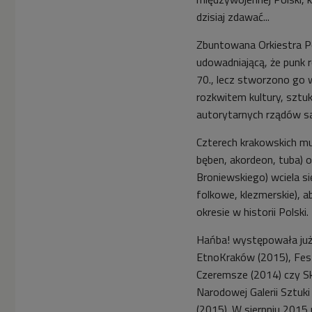
dzisiaj zdawać...
Zbuntowana Orkiestra P
udowadniającą, że punk 
70., lecz stworzono go w
rozkwitem kultury, sztuki
autorytarnych rządów san
Czterech krakowskich m
bęben, akordeon, tuba)
Broniewskiego) wciela s
folkowe, klezmerskie), a
okresie w historii Polski.
Hańba! występowała już m
EtnoKraków (2015), Fest
Czeremsze (2014) czy Sk
Narodowej Galerii Sztuk
(2015). W sierpniu 2015 