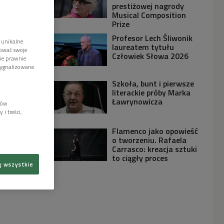
prestiżowej nagrody
Musical Composition
Prize
Profesor Lech Śliwonik
 unikalne
laureatem tytułu
tować swoje
Człowiek Słowa 2026
wie prawnie
sygnalizowane
Szkoła, bunt i pierwsze
literackie próby Marka
Ławrynowicza
lów
i treści,
Flamenco jako opowieść
o tworzeniu. Rafaela
Carrasco: kreacja sztuki
to ciągły proces
ę wszystkie