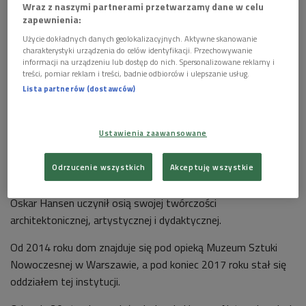
Wraz z naszymi partnerami przetwarzamy dane w celu
zapewnienia:
Użycie dokładnych danych geolokalizacyjnych. Aktywne skanowanie
charakterystyki urządzenia do celów identyfikacji. Przechowywanie
informacji na urządzeniu lub dostęp do nich. Spersonalizowane reklamy i
treści, pomiar reklam i treści, badnie odbiorców i ulepszanie usług.
Lista partnerów (dostawców)
Dom Hansenów w Szuminie
Foto: Igor Hansen
Wraz z końcem 2017 roku Muzeum Sztuki Nowoczesnej w
Ustawienia zaawansowane
Warszawie stało się właścicielem domu Hansenów.
Drewniany obiekt, położony
w Szuminie
, niedaleko Łochowa,
Odrzucenie wszystkich
Akceptuję wszystkie
jest przestrzennym manifestem Formy Otwartej – idei, którą
Oskar Hansen uczynił osią swojej twórczości
architektonicznej, artystycznej i dydaktycznej.
Od 2014 roku dom znajduje się pod opieką Muzeum Sztuki
Nowoczesnej w Warszawie, a pod koniec 2017 roku stał się
oddziałem tej instytucji.