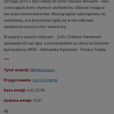
Od maja 2014 r. dom należy do Iconic Houses Network - sieci
zrzeszającej domy słynnych architektów. Obecnie trwają w
nim prace konserwatorskie. Wiosną będzie udostępniany do
zwiedzania, a w przyszłości będą się w nim odbywać
wydarzenia artystyczne i warsztaty.
W audycji o swoich rodzicach - Zofii i Oskarze Hansenach
opowiadał ich syn Igor, a przewodnikami po domu w Szuminie
byli kuratorzy MSN - Aleksandra Kędziorek i Tomasz Fudala.
***
Tytuł audycji:
Mikrokosmosy
Przygotowała:
Justyna Piernik
Data emisji:
4
.02.2018
Godzina emisji:
15.01
pg