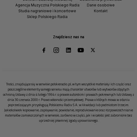
Agencja Muzyczna Polskiego Radia
Dane osobowe
Studia nagraniowe i koncertowe
Kontakt
Sklep Polskiego Radia
Znajdziesz nas na
Treści, znajdujące się w serwisie polskieradio.pl, w tym wszystkie materiały i ich części oraz
poszczególne elementy samego serwisu mają charakter utworów lub wytworów objętych
ochroną Ustawy z dnia 4 lutego 1994 r. o prawie autorskim i prawach pokrewnych lub Ustawy z
dnia 30 czerwca 2000 r. Prawo własności przemysłowej. Prawa o których mowa w zdaniu
poprzedzającym przysługują Polskiemu Radiu S.A. w likwidacji lub podmiotom trzecim.
Jakiekolwiek kopiowanie, zapisywanie, powielanie, reprodukowanie oraz rozpowszechnianie
materiałów zamieszczonych w serwisie, zarówno w części, jak i w całości jest zabronione bez
uprzedniej pisemnej zgody uprawnionego.