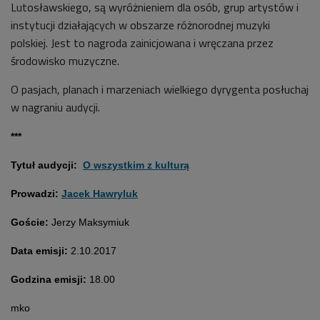
Lutosławskiego, są wyróżnieniem dla osób, grup artystów i
instytucji działających w obszarze różnorodnej muzyki
polskiej. Jest to nagroda zainicjowana i wręczana przez
środowisko muzyczne.
O pasjach, planach i marzeniach wielkiego dyrygenta posłuchaj
w nagraniu audycji.
***
Tytuł audycji:
O wszystkim z kulturą
Prowadzi:
Jacek Hawryluk
Goście:
Jerzy Maksymiuk
Data emisji:
2.10.2017
Godzina emisji:
18.00
mko