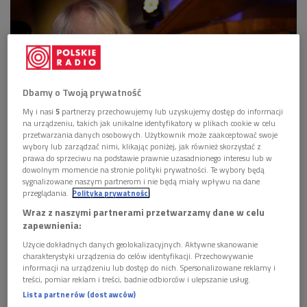
Dbamy o Twoją prywatność
My i nasi
5
partnerzy przechowujemy lub uzyskujemy dostęp do informacji
na urządzeniu, takich jak unikalne identyfikatory w plikach cookie w celu
przetwarzania danych osobowych. Użytkownik może zaakceptować swoje
wybory lub zarządzać nimi, klikając poniżej, jak również skorzystać z
prawa do sprzeciwu na podstawie prawnie uzasadnionego interesu lub w
Jerzy Maksymiuk
Foto: Grzegorz Śledź/PR2
dowolnym momencie na stronie polityki prywatności. Te wybory będą
sygnalizowane naszym partnerom i nie będą miały wpływu na dane
przeglądania.
Polityka prywatności
Wraz z naszymi partnerami przetwarzamy dane w celu
zapewnienia:
Użycie dokładnych danych geolokalizacyjnych. Aktywne skanowanie
charakterystyki urządzenia do celów identyfikacji. Przechowywanie
informacji na urządzeniu lub dostęp do nich. Spersonalizowane reklamy i
treści, pomiar reklam i treści, badnie odbiorców i ulepszanie usług.
Lista partnerów (dostawców)