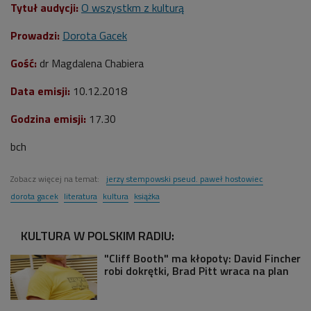
Tytuł audycji:
O wszystkm z kulturą
Prowadzi:
Dorota Gacek
Gość:
dr Magdalena Chabiera
Data emisji:
10.12.2018
Godzina emisji:
17.30
bch
Zobacz więcej na temat:
jerzy stempowski pseud. paweł hostowiec
dorota gacek
literatura
kultura
książka
KULTURA W POLSKIM RADIU:
"Cliff Booth" ma kłopoty: David Fincher
robi dokrętki, Brad Pitt wraca na plan