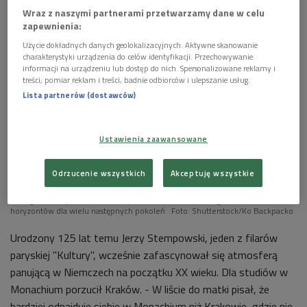
Wraz z naszymi partnerami przetwarzamy dane w celu
zapewnienia:
Użycie dokładnych danych geolokalizacyjnych. Aktywne skanowanie
charakterystyki urządzenia do celów identyfikacji. Przechowywanie
informacji na urządzeniu lub dostęp do nich. Spersonalizowane reklamy i
treści, pomiar reklam i treści, badnie odbiorców i ulepszanie usług.
Lista partnerów (dostawców)
Ustawienia zaawansowane
Odrzucenie wszystkich
Akceptuję wszystkie
Jerzy Stempowski był znakomitym eseistą, tłumaczem,
teatrologiem, współtwórcą paryskiej "Kultury", wiernym współpracownikiem
Jerzego Giedroycia, mistrzem stylu i intelektualnej odwagi, szerokości
horyzontów dla wielu następnych pokoleń
Foto: Shutterstock/Ko Backpacko
Urodzony 125 lat temu Jerzy Stempowski, jeden z filarów
paryskiej "Kultury", wcześnie zafascynował się atmosferą
panującą w Niemczech na początku XX wieku. Dla studiów w
Monachium porzucił Kraków. - W liście do matki pisał, że
bardziej odnajduje siebie w Monachium niż Krakowie, gdzie nie