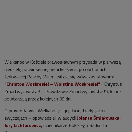
Wielkanoc w Kościele prawosławnym przypada w pierwszą
niedzielę po wiosennej pełni księżyca, po obchodach
żydowskiej Paschy. Wierni witają się wówczas słowami:
"Christos Woskresie! – Woistinu Woskresie!"
("Chrystus
Zmartwychwstał!
–
Prawdziwie Zmartwychwstał!"), które
powtarzają przez kolejnych 39 dni.
O prawosławnej Wielkanocy – jej dacie, tradycjach i
zwyczajach – opowiedzieli w audycji
Jolanta Śmiałowska
i
Jury Lichtarowicz,
dziennikarze Polskiego Radia dla