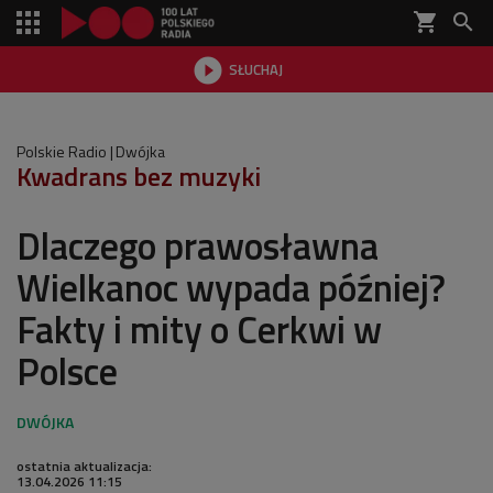
shopping_cart


SŁUCHAJ

Polskie Radio
Dwójka
Kwadrans bez muzyki
Dlaczego prawosławna
Wielkanoc wypada później?
Fakty i mity o Cerkwi w
Polsce
ostatnia aktualizacja:
13.04.2026 11:15