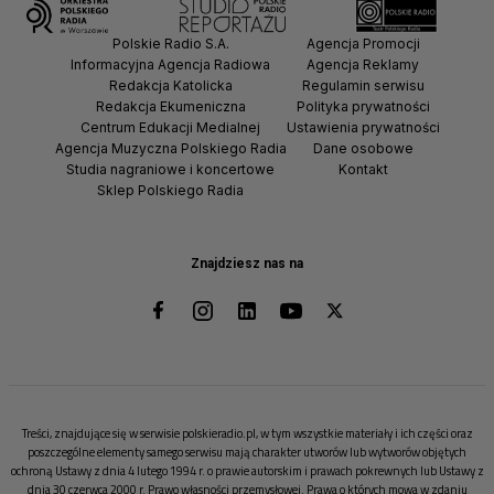
Polskie Radio S.A.
Agencja Promocji
Informacyjna Agencja Radiowa
Agencja Reklamy
Redakcja Katolicka
Regulamin serwisu
Redakcja Ekumeniczna
Polityka prywatności
Centrum Edukacji Medialnej
Ustawienia prywatności
Agencja Muzyczna Polskiego Radia
Dane osobowe
Studia nagraniowe i koncertowe
Kontakt
Sklep Polskiego Radia
Znajdziesz nas na
Treści, znajdujące się w serwisie polskieradio.pl, w tym wszystkie materiały i ich części oraz
poszczególne elementy samego serwisu mają charakter utworów lub wytworów objętych
ochroną Ustawy z dnia 4 lutego 1994 r. o prawie autorskim i prawach pokrewnych lub Ustawy z
dnia 30 czerwca 2000 r. Prawo własności przemysłowej. Prawa o których mowa w zdaniu