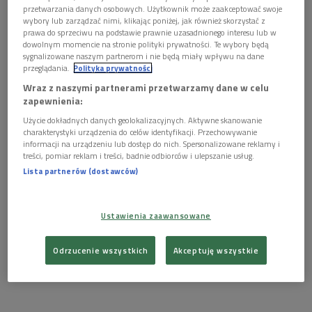
przetwarzania danych osobowych. Użytkownik może zaakceptować swoje
wybory lub zarządzać nimi, klikając poniżej, jak również skorzystać z
prawa do sprzeciwu na podstawie prawnie uzasadnionego interesu lub w
dowolnym momencie na stronie polityki prywatności. Te wybory będą
sygnalizowane naszym partnerom i nie będą miały wpływu na dane
Wielkanoc w Kościele prawosławnym przypada w pierwszą niedzielę po
przeglądania.
Polityka prywatności
wiosennej pełni księżyca, po obchodach żydowskiej Paschy
Foto:
Wraz z naszymi partnerami przetwarzamy dane w celu
PAP/Wojtek Jargiło
zapewnienia:
Wysłuchaj audycji "Kwadrans bez muzyki"<<<
Użycie dokładnych danych geolokalizacyjnych. Aktywne skanowanie
charakterystyki urządzenia do celów identyfikacji. Przechowywanie
W Polsce działa około
320 świątyń prawosławnych
,
informacji na urządzeniu lub dostęp do nich. Spersonalizowane reklamy i
treści, pomiar reklam i treści, badnie odbiorców i ulepszanie usług.
najwięcej we wschodniej i południowo-wschodniej części kraju.
Lista partnerów (dostawców)
Liczne wspólnoty wiernych żyją m.in. w Białymstoku, Bielsku
Podlaskim i Hajnówce, ale także w Łodzi, Przemyślu, Lublinie,
Zamościu czy na zachodzie Polski.
Ustawienia zaawansowane
Odrzucenie wszystkich
Akceptuję wszystkie