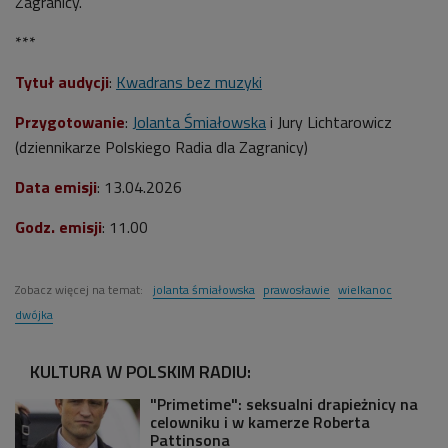
Zagranicy.
***
Tytuł audycji
:
Kwadrans bez muzyki
Przygotowanie
:
Jolanta Śmiałowska
i Jury Lichtarowicz
(dziennikarze Polskiego Radia dla Zagranicy)
Data emisji
: 13.04.2026
Godz. emisji
: 11.00
Zobacz więcej na temat:
jolanta śmiałowska
prawosławie
wielkanoc
dwójka
KULTURA W POLSKIM RADIU:
"Primetime": seksualni drapieżnicy na
celowniku i w kamerze Roberta
Pattinsona