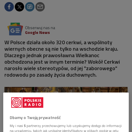
Obserwuj nas na
Google News
W Polsce działa około 320 cerkwi, a wspólnoty
wiernych obecne są nie tylko na wschodzie kraju.
Dlaczego jednak prawosławna Wielkanoc
obchodzona jest w innym terminie? Wokół Cerkwi
narosło wiele stereotypów, od jej "zaborowego"
rodowodu po zasady życia duchownych.
Dbamy o Twoją prywatność
My i nasi
5
partnerzy przechowujemy lub uzyskujemy dostęp do informacji
na urządzeniu, takich jak unikalne identyfikatory w plikach cookie w celu