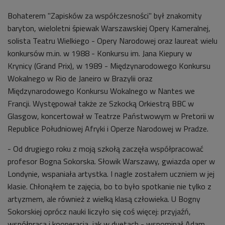
Bohaterem "Zapisków za współczesności" był znakomity
baryton, wieloletni śpiewak Warszawskiej Opery Kameralnej,
solista Teatru Wielkiego - Opery Narodowej oraz laureat wielu
konkursów m.in. w 1988 - Konkursu im. Jana Kiepury w
Krynicy (Grand Prix), w 1989 - Międzynarodowego Konkursu
Wokalnego w Rio de Janeiro w Brazylii oraz
Międzynarodowego Konkursu Wokalnego w Nantes we
Francji. Występował także ze Szkocką Orkiestrą BBC w
Glasgow, koncertował w Teatrze Państwowym w Pretorii w
Republice Południowej Afryki i Operze Narodowej w Pradze.
- Od drugiego roku z moją szkołą zaczęła współpracować
profesor Bogna Sokorska. Słowik Warszawy, gwiazda oper w
Londynie, wspaniała artystka. I nagle zostałem uczniem w jej
klasie. Chłonąłem te zajęcia, bo to było spotkanie nie tylko z
artyzmem, ale również z wielką klasą człowieka. U Bogny
Sokorskiej oprócz nauki liczyło się coś więcej: przyjaźń,
współpraca i kooperacja, jak w duetach - wspominał Adam