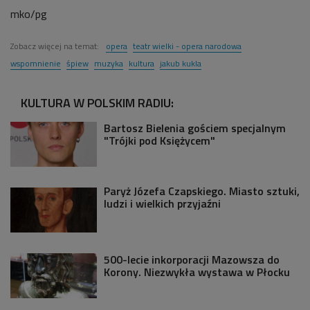
mko/pg
Zobacz więcej na temat:
opera
teatr wielki - opera narodowa
wspomnienie
śpiew
muzyka
kultura
jakub kukla
KULTURA W POLSKIM RADIU:
Bartosz Bielenia gościem specjalnym
"Trójki pod Księżycem"
Paryż Józefa Czapskiego. Miasto sztuki,
ludzi i wielkich przyjaźni
500-lecie inkorporacji Mazowsza do
Korony. Niezwykła wystawa w Płocku