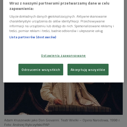
Wraz z naszymi partnerami przetwarzamy dane w celu
Adam Kruszewski o początkach aktywności
zapewnienia:
śpiewaczej i o swoich pedagogach (Zapiski ze
współczesności/Dwójka)
Użycie dokładnych danych geolokalizacyjnych. Aktywne skanowanie
charakterystyki urządzenia do celów identyfikacji. Przechowywanie
informacji na urządzeniu lub dostęp do nich. Spersonalizowane reklamy i


14'23
treści, pomiar reklam i treści, badnie odbiorców i ulepszanie usług.
Lista partnerów (dostawców)
Adam Kruszewski o wpływie, jaki miał na niego
Andrzej Hiolski, nestor polskiej sztuki wokalnej
(Zapiski ze współczesności/Dwójka)
Ustawienia zaawansowane


14'29
Odrzucenie wszystkich
Akceptuję wszystkie
Adam Kruszewski m.in. o lęku przed Kazimierzem
Dejmkiem i premierze "Strasznego dworu" w
czasie stanu wojennego (Zapiski ze
współczesności/Dwójka)


13'48
Adam Kruszewski o swojej wielkiej fascynacji
Adam Kruszewski jako Don Giovanni. Teatr Wielki – Opera Narodowa, 1998 r.
radiem (Zapiski ze współczesności/Dwójka)
Foto: Andrzej Rybczyński/PAP