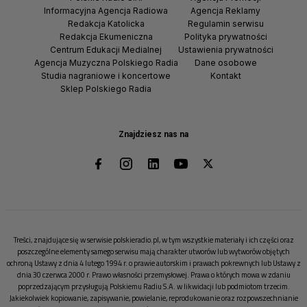
Informacyjna Agencja Radiowa
Agencja Reklamy
Redakcja Katolicka
Regulamin serwisu
Redakcja Ekumeniczna
Polityka prywatności
Centrum Edukacji Medialnej
Ustawienia prywatności
Agencja Muzyczna Polskiego Radia
Dane osobowe
Studia nagraniowe i koncertowe
Kontakt
Sklep Polskiego Radia
Znajdziesz nas na
Treści, znajdujące się w serwisie polskieradio.pl, w tym wszystkie materiały i ich części oraz
poszczególne elementy samego serwisu mają charakter utworów lub wytworów objętych
ochroną Ustawy z dnia 4 lutego 1994 r. o prawie autorskim i prawach pokrewnych lub Ustawy z
dnia 30 czerwca 2000 r. Prawo własności przemysłowej. Prawa o których mowa w zdaniu
poprzedzającym przysługują Polskiemu Radiu S.A. w likwidacji lub podmiotom trzecim.
Jakiekolwiek kopiowanie, zapisywanie, powielanie, reprodukowanie oraz rozpowszechnianie