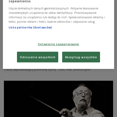
zapewnienia:
Użycie dokładnych danych geolokalizacyjnych. Aktywne skanowanie
charakterystyki urządzenia do celów identyfikacji. Przechowywanie
informacji na urządzeniu lub dostęp do nich. Spersonalizowane reklamy i
treści, pomiar reklam i treści, badnie odbiorców i ulepszanie usług.
Lista partnerów (dostawców)
Ustawienia zaawansowane
Odrzucenie wszystkich
Akceptuję wszystkie
Plakat zapowiadający premierę opery
Foto: mat. promocyjne