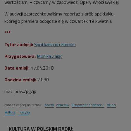
wartościami – czytamy w zapowiedzi Opery Wrocławskiej.
W audycji zaprezentowaliśmy reportaż z prób spektaklu,
którego premiera odbędzie się w czwartek 19 kwietnia.
***
Tytuł audycji:
Spotkania po zmroku
Przygotowała:
Monika Zając
Data emisji:
17
.04.2018
Godzina emisji:
21.30
mat. pras./pg/jp
Zobacz więcej na temat:
opera
wrocław
krzysztof penderecki
dzieci
kultura
muzyka
KULTURA W POLSKIM RADIU: