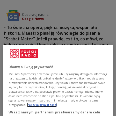
Obserwuj nas na
Google News
- To świetna opera, piękna muzyka, wspaniała
historia. Maestro pisał ją równolegle do pisania
"Stabat Mater". Jeżeli prawdą jest to, co mówi, że
jedną rzecz pisał lewą ręką, a drugą prawą, to ja mu
bardzo zazdroszczę takich umiejętności - mówił w
Dwójce Tomasz Cyz, reżyser premierowego
spektaklu w Operze Wrocławskiej.
Dbamy o Twoją prywatność
1 plik
My i nasi
5
partnerzy przechowujemy lub uzyskujemy dostęp do informacji
AUDIO
na urządzeniu, takich jak unikalne identyfikatory w plikach cookie w celu


przetwarzania danych osobowych. Użytkownik może zaakceptować swoje
27'56
wybory lub zarządzać nimi, klikając poniżej, jak również skorzystać z
prawa do sprzeciwu na podstawie prawnie uzasadnionego interesu lub w
Reportaż z prób opery Krzysztofa Pendereckiego
dowolnym momencie na stronie polityki prywatności. Te wybory będą
"Najdzielniejszy z rycerzy" w Operze Wrocławskiej
sygnalizowane naszym partnerom i nie będą miały wpływu na dane
(Spotkania po zmroku/Dwójka)
przeglądania.
Polityka prywatności
Wraz z naszymi partnerami przetwarzamy dane w celu