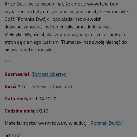
Artur Dutkiewicz wspominał, że emocje wywołane tym
wydarzeniem były na tyle silne, że przerodziły się w muzykę.
Gość "Poranka Dwójki" opowiadał też o swoich
doświadczeniach z instrumentalistami z Indii, Afryki i
Meksyku. Wyjaśniał, dlaczego muzycy rytmiczni z tamtych
stron są dla niego lustrem. Tłumaczył też swoją niechęć do
pisania smutnej muzyki.
***
Rozmawiał:
Tomasz Obertyn
Gość:
Artur Dutkiewicz (pianista)
Data emisji:
21.04.2017
Godzina emisji:
8.10
Materiał został wyemitowany w audycji
"Poranek Dwójki"
.
bch/mz