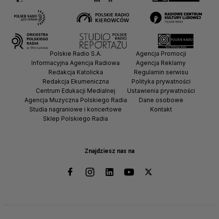
Polskie Radio S.A.
Agencja Promocji
Informacyjna Agencja Radiowa
Agencja Reklamy
Redakcja Katolicka
Regulamin serwisu
Redakcja Ekumeniczna
Polityka prywatności
Centrum Edukacji Medialnej
Ustawienia prywatności
Agencja Muzyczna Polskiego Radia
Dane osobowe
Studia nagraniowe i koncertowe
Kontakt
Sklep Polskiego Radia
Znajdziesz nas na