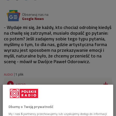
Obserwuj nas na
Google News
- Wydaje mi się, że każdy, kto chociaż odrobinę kiedyś
na chwilę się zatrzymał, musiało dopaść go pytanie:
co potem? Jeśli zadajemy sobie tego typu pytania,
myślimy o tym, to dla nas, gdzie artystyczna forma
wyrazu jest sposobem na przekazywanie emocji i
myśli, naturalne było, że chcemy przenieść to na
scenę - mówił w Dwójce Paweł Odorowicz.
1 plik
AUDIO


10'20
Duet Grochocki_Odorowicz o projekcie "Pieśni
przejścia" (Poranek Dwójki)
Dbamy o Twoją prywatność
My i nasi
5
partnerzy przechowujemy lub uzyskujemy dostęp do informacji