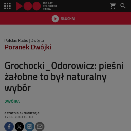
shopping_cart


SŁUCHAJ

Polskie Radio
Dwójka
Poranek Dwójki
Grochocki_Odorowicz: pieśni
żałobne to był naturalny
wybór
ostatnia aktualizacja:
12.05.2018 16:18