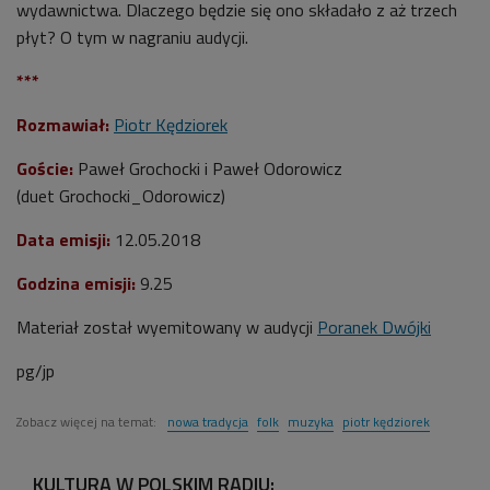
wydawnictwa. Dlaczego będzie się ono składało z aż trzech
płyt? O tym w nagraniu audycji.
***
Rozmawiał:
Piotr Kędziorek
Goście:
Paweł Grochocki i Paweł Odorowicz
(duet Grochocki_Odorowicz)
Data emisji:
12.05.2018
Godzina emisji:
9
.25
Materiał został wyemitowany w audycji
Poranek Dwójki
pg/jp
Zobacz więcej na temat:
nowa tradycja
folk
muzyka
piotr kędziorek
KULTURA W POLSKIM RADIU: