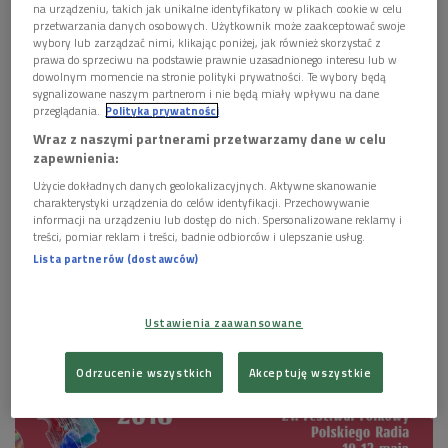
na urządzeniu, takich jak unikalne identyfikatory w plikach cookie w celu
przetwarzania danych osobowych. Użytkownik może zaakceptować swoje
wybory lub zarządzać nimi, klikając poniżej, jak również skorzystać z
prawa do sprzeciwu na podstawie prawnie uzasadnionego interesu lub w
dowolnym momencie na stronie polityki prywatności. Te wybory będą
sygnalizowane naszym partnerom i nie będą miały wpływu na dane
przeglądania.
Polityka prywatności
Wraz z naszymi partnerami przetwarzamy dane w celu
zapewnienia:
Użycie dokładnych danych geolokalizacyjnych. Aktywne skanowanie
charakterystyki urządzenia do celów identyfikacji. Przechowywanie
informacji na urządzeniu lub dostęp do nich. Spersonalizowane reklamy i
treści, pomiar reklam i treści, badnie odbiorców i ulepszanie usług.
Duet Grochocki_Odorowicz ze Zgierza
Foto: materiały prasowe
Lista partnerów (dostawców)
Ustawienia zaawansowane
Odrzucenie wszystkich
Akceptuję wszystkie