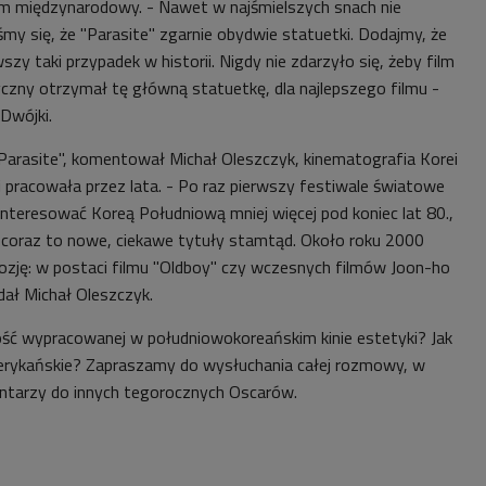
ilm międzynarodowy. - Nawet w najśmielszych snach nie
śmy się, że "Parasite" zgarnie obydwie statuetki. Dodajmy, że
wszy taki przypadek w historii. Nigdy nie zdarzyło się, żeby film
yczny otrzymał tę główną statuetkę, dla najlepszego filmu -
Dwójki.
Parasite", komentował Michał Oleszczyk, kinematografia Korei
 pracowała przez lata. - Po raz pierwszy festiwale światowe
 interesować Koreą Południową mniej więcej pod koniec lat 80.,
y coraz to nowe, ciekawe tytuły stamtąd. Około roku 2000
zję: w postaci filmu "Oldboy" czy wczesnych filmów Joon-ho
ał Michał Oleszczyk.
ść wypracowanej w południowokoreańskim kinie estetyki? Jak
merykańskie? Zapraszamy do wysłuchania całej rozmowy, w
entarzy do innych tegorocznych Oscarów.