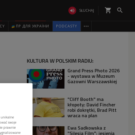
shopping_cart


SŁUCHAJ

ICY
ПР ДЛЯ УКРАЇНИ
PODCASTY
KULTURA W POLSKIM RADIU:
Grand Press Photo 2026
- wystawa w Muzeum
Gazowni Warszawskiej
"Cliff Booth" ma
kłopoty: David Fincher
robi dokrętki, Brad Pitt
wraca na plan
 unikalne
tować swoje
Ewa Sadkowska z
wie prawnie
"Silesia Film": jesienią
sygnalizowane