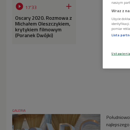
naszym part


17'33
Wraz z na
Oscary 2020. Rozmowa z
Użycie dokła
Michałem Oleszczykiem,
identyfikacj
krytykiem filmowym
pomiar rekla
(Poranek Dwójki)
Lista part
Ustawieni
GALERIA
Południowok
najlepszego