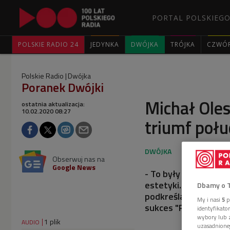
PORTAL POLSKIEGO
POLSKIE RADIO 24
JEDYNKA
DWÓJKA
TRÓJKA
CZWÓ
Polskie Radio
Dwójka
Poranek Dwójki
Michał Oles
ostatnia aktualizacja:
10.02.2020 08:27
triumf poł
Obserwuj nas na
Google News
- To były lata pracy
estetyki. I dzisiaj t
Dbamy o 
podkreślał w "Poran
My i nasi
5
p
sukces "Parasite" w 
identyfikat
wybory lub z
1 plik
AUDIO
uzasadnione