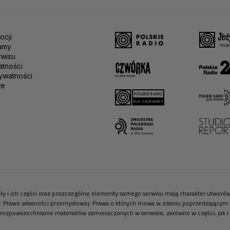
ocji
amy
rwisu
atności
ywatności
we
riały i ich części oraz poszczególne elementy samego serwisu mają charakter utwor
r. Prawo własności przemysłowej. Prawa o których mowa w zdaniu poprzedzającym pr
 rozpowszechnianie materiałów zamieszczonych w serwisie, zarówno w części, jak i