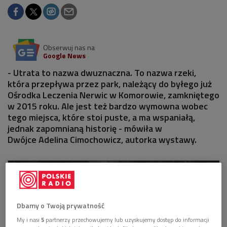
Obserwuj nas na
Google News
- Utrata to nazwa dwuznaczna. To nazwa rzeki,
która przepływa przez park, należący do byłego już
Ośrodka Leczenia Nerwic w Komorowie, zamkniętego
w 2015 roku. Ale jest też bardzo wymowna wobec
tego miejsca, które stoi puste, a ma wspaniałą,
jednak zapomnianą historię - mówiła w
Dwójce Adelina Cimochowicz, autorka wystawy.
Dbamy o Twoją prywatność
My i nasi
5
partnerzy przechowujemy lub uzyskujemy dostęp do informacji