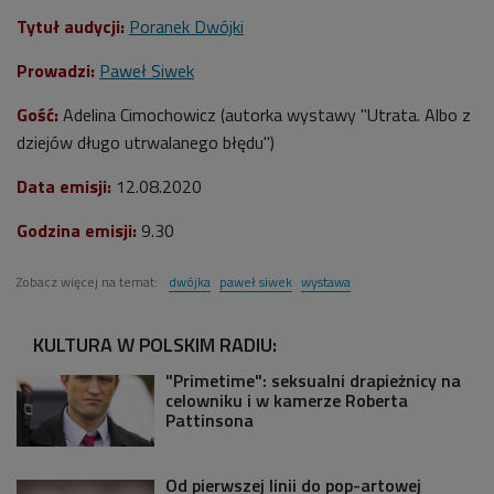
Tytuł audycji:
Poranek Dwójki
Prowadzi:
Paweł Siwek
Gość:
Adelina Cimochowicz (autorka wystawy "Utrata. Albo z
dziejów długo utrwalanego błędu")
Data emisji:
12.08.2020
Godzina emisji:
9.30
Zobacz więcej na temat:
dwójka
paweł siwek
wystawa
KULTURA W POLSKIM RADIU:
"Primetime": seksualni drapieżnicy na
celowniku i w kamerze Roberta
Pattinsona
Od pierwszej linii do pop-artowej