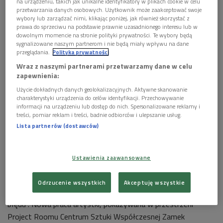
na urządzeniu, takich jak unikalne identyfikatory w plikach cookie w celu
przetwarzania danych osobowych. Użytkownik może zaakceptować swoje
wybory lub zarządzać nimi, klikając poniżej, jak również skorzystać z
prawa do sprzeciwu na podstawie prawnie uzasadnionego interesu lub w
dowolnym momencie na stronie polityki prywatności. Te wybory będą
sygnalizowane naszym partnerom i nie będą miały wpływu na dane
przeglądania.
Polityka prywatności
Plakat wystawy
Foto: Mat. promocyjne
Wraz z naszymi partnerami przetwarzamy dane w celu
zapewnienia:
POSŁUCHAJ
Użycie dokładnych danych geolokalizacyjnych. Aktywne skanowanie
charakterystyki urządzenia do celów identyfikacji. Przechowywanie
Adelina Cimochowicz o wystawie "Utrata. Albo z dziejów
informacji na urządzeniu lub dostęp do nich. Spersonalizowane reklamy i
długo utrwalanego błędu" (Poranek Dwójki)
treści, pomiar reklam i treści, badnie odbiorców i ulepszanie usług.
11:51
Lista partnerów (dostawców)
Ustawienia zaawansowane
Adelina Cimochowicz opowiadała o swojej wystawie
Odrzucenie wszystkich
Akceptuję wszystkie
zatytułowanej "Utrata. Albo z dziejów długo utrwalanego
błędu". Nowa praca artystki, pokazywana w przestrzeni
Project Roomu Centrum Sztuki Współczesnej Zamek