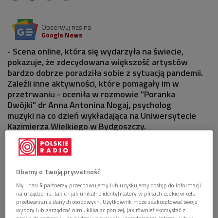
Obserwuj nas na
Google News
- Scena online, która się wydarzyła na świecie,
pokazuje, że zdecydowana większość artystów
bardzo dobrze poradziła sobie z sytuacją pandemii.
Zaleźli inne aktywności, które pomagały im w
przetrwaniu - oceniła w rozmowie "Poranka
Dwójki" dr Anna Antonina Nogaj, psycholog
muzyki na co dzień wykładająca na Uniwersytecie
Kazimierza Wielkiego w Bydgoszczy.
Dbamy o Twoją prywatność
My i nasi
5
partnerzy przechowujemy lub uzyskujemy dostęp do informacji
na urządzeniu, takich jak unikalne identyfikatory w plikach cookie w celu
przetwarzania danych osobowych. Użytkownik może zaakceptować swoje
wybory lub zarządzać nimi, klikając poniżej, jak również skorzystać z