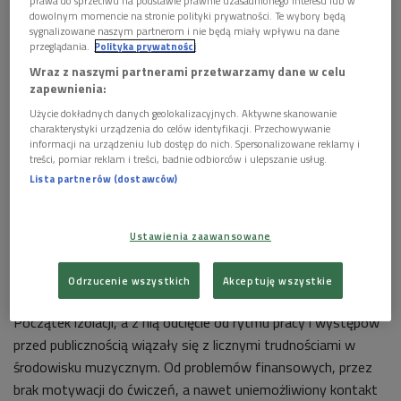
prawa do sprzeciwu na podstawie prawnie uzasadnionego interesu lub w
dowolnym momencie na stronie polityki prywatności. Te wybory będą
sygnalizowane naszym partnerom i nie będą miały wpływu na dane
przeglądania.
Polityka prywatności
Wraz z naszymi partnerami przetwarzamy dane w celu
zapewnienia:
(zdj. ilustracyjne)
Foto: geralt/Pixabay.com
Użycie dokładnych danych geolokalizacyjnych. Aktywne skanowanie
charakterystyki urządzenia do celów identyfikacji. Przechowywanie
POSŁUCHAJ
informacji na urządzeniu lub dostęp do nich. Spersonalizowane reklamy i
treści, pomiar reklam i treści, badnie odbiorców i ulepszanie usług.
Rozmowa z psychologiem muzyki o problemach
Lista partnerów (dostawców)
artystów w czasie izolacji (Poranek Dwójki)
13:04
Ustawienia zaawansowane
Odrzucenie wszystkich
Akceptuję wszystkie
Początek izolacji, a z nią odcięcie od rytmu pracy i występów
przed publicznością wiązały się z licznymi trudnościami w
środowisku muzycznym. Od problemów finansowych, przez
brak motywacji do ćwiczeń, a nawet uniemożliwiony kontakt