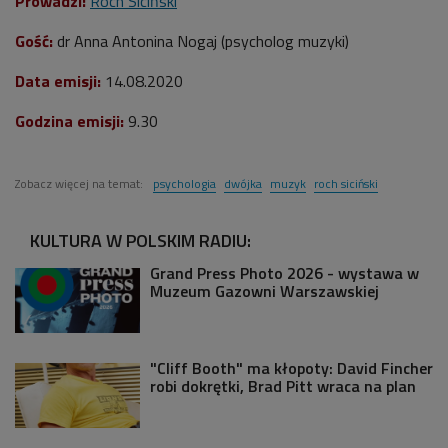
Prowadzi:
Roch Siciński
Gość:
dr Anna Antonina Nogaj (psycholog muzyki)
Data emisji:
14.08.2020
Godzina emisji:
9.30
Zobacz więcej na temat:
psychologia
dwójka
muzyk
roch siciński
KULTURA W POLSKIM RADIU:
Grand Press Photo 2026 - wystawa w
Muzeum Gazowni Warszawskiej
"Cliff Booth" ma kłopoty: David Fincher
robi dokrętki, Brad Pitt wraca na plan