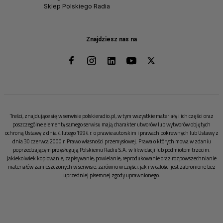
Sklep Polskiego Radia
Znajdziesz nas na
Treści, znajdujące się w serwisie polskieradio.pl, w tym wszystkie materiały i ich części oraz
poszczególne elementy samego serwisu mają charakter utworów lub wytworów objętych
ochroną Ustawy z dnia 4 lutego 1994 r. o prawie autorskim i prawach pokrewnych lub Ustawy z
dnia 30 czerwca 2000 r. Prawo własności przemysłowej. Prawa o których mowa w zdaniu
poprzedzającym przysługują Polskiemu Radiu S.A. w likwidacji lub podmiotom trzecim.
Jakiekolwiek kopiowanie, zapisywanie, powielanie, reprodukowanie oraz rozpowszechnianie
materiałów zamieszczonych w serwisie, zarówno w części, jak i w całości jest zabronione bez
uprzedniej pisemnej zgody uprawnionego.