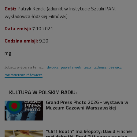
Gość:
Patryk Kencki (adiunkt w Instytucie Sztuki PAN,
wykładowca łódzkiej Filmówki)
Data emisji:
7.10.2021
Godzina emisji:
9.30
mg
Zobacz więcej na temat:
dwójka
paweł siwek
teatr
tadeusz różewicz
rok tadeusza różewicza
KULTURA W POLSKIM RADIU:
Grand Press Photo 2026 - wystawa w
Muzeum Gazowni Warszawskiej
"Cliff Booth" ma kłopoty: David Fincher
robi dokrętki, Brad Pitt wraca na plan