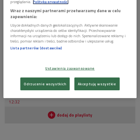
przeglądania.
Polityka prywatności
Wraz z naszymi partnerami przetwarzamy dane w celu
zapewnienia:
Tadeusz Różewicz
Foto: Forum
Użycie dokładnych danych geolokalizacyjnych. Aktywne skanowanie
charakterystyki urządzenia do celów identyfikacji. Przechowywanie
informacji na urządzeniu lub dostęp do nich. Spersonalizowane reklamy i
Aktualnie teksty Różewicza ponownie pojawiają się w polskich
treści, pomiar reklam i treści, badnie odbiorców i ulepszanie usług.
teatrach, jednak poruszenie to, jak przekonywał gość audycji,
Lista partnerów (dostawców)
raczej jest chwilowe i wiąże się ze zbliżającą się setną
rocznicą urodzin dramaturga.
Ustawienia zaawansowane
POSŁUCHAJ
Odrzucenie wszystkich
Akceptuję wszystkie
12:32