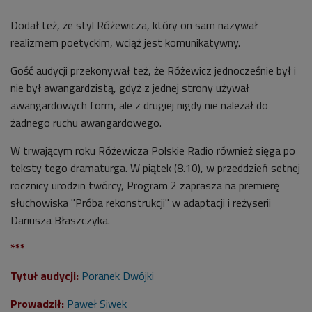
Dodał też, że styl Różewicza, który on sam nazywał
realizmem poetyckim, wciąż jest komunikatywny.
Gość audycji przekonywał też, że Różewicz jednocześnie był i
nie był awangardzistą, gdyż z jednej strony używał
awangardowych form, ale z drugiej nigdy nie należał do
żadnego ruchu awangardowego.
W trwającym roku Różewicza Polskie Radio również sięga po
teksty tego dramaturga. W piątek (8.10), w przeddzień setnej
rocznicy urodzin twórcy, Program 2 zaprasza na premierę
słuchowiska "Próba rekonstrukcji" w adaptacji i reżyserii
Dariusza Błaszczyka.
***
Tytuł audycji:
Poranek Dwójki
Prowadził:
Paweł Siwek