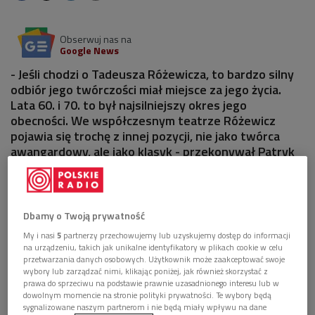
Obserwuj nas na
Google News
- Jeśli chodzi o Tadeusza Różewicza, to bardzo silny
odbiór jego twórczości miał miejsce za jego życia.
Lata 60. i 70. to był najsilniejszy okres jego
obecności. We współczesnym teatrze Różewicz
pojawia się trochę z innej pozycji, nie jako twórca
awangardowy, ale jako klasyk - przekonywał Patryk
Kencki, adiunkt w Instytucie Sztuki PAN.
Dbamy o Twoją prywatność
My i nasi
5
partnerzy przechowujemy lub uzyskujemy dostęp do informacji
na urządzeniu, takich jak unikalne identyfikatory w plikach cookie w celu
przetwarzania danych osobowych. Użytkownik może zaakceptować swoje
wybory lub zarządzać nimi, klikając poniżej, jak również skorzystać z
prawa do sprzeciwu na podstawie prawnie uzasadnionego interesu lub w
dowolnym momencie na stronie polityki prywatności. Te wybory będą
sygnalizowane naszym partnerom i nie będą miały wpływu na dane