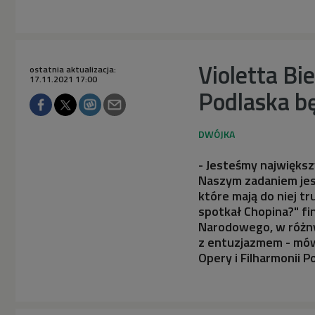
Violetta Bi
ostatnia aktualizacja:
17.11.2021 17:00
Podlaska bę
- Jesteśmy najwięks
Naszym zadaniem jes
które mają do niej t
spotkał Chopina?" fi
Narodowego, w różny
z entuzjazmem - mówi
Opery i Filharmonii P