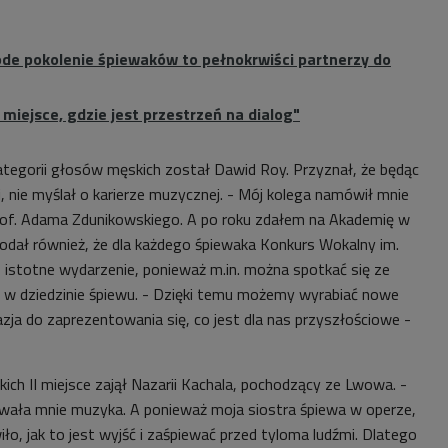
ode pokolenie śpiewaków to pełnokrwiści partnerzy do
miejsce, gdzie jest przestrzeń na dialog"
tegorii głosów męskich został Dawid Roy. Przyznał, że będąc
j, nie myślał o karierze muzycznej. - Mój kolega namówił mnie
rof. Adama Zdunikowskiego. A po roku zdałem na Akademię w
dał również, że dla każdego śpiewaka Konkurs Wokalny im.
istotne wydarzenie, ponieważ m.in. można spotkać się ze
 w dziedzinie śpiewu. - Dzięki temu możemy wyrabiać nowe
azja do zaprezentowania się, co jest dla nas przyszłościowe -
ch II miejsce zajął Nazarii Kachala, pochodzący ze Lwowa. -
wała mnie muzyka. A ponieważ moja siostra śpiewa w operze,
iło, jak to jest wyjść i zaśpiewać przed tyloma ludźmi. Dlatego