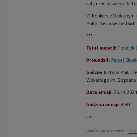
cały czas dążyłem do te
W Konkursie
Wokalnym i
Polski. Lista wszystkich
***
Tytuł audycji:
Poranek 
Prowadził:
Paweł Siwe
Goście:
Justyna Khil, Da
Wokalnego im. Bogdana 
Data emisji:
23.11.202
Godzina emisji:
8.30
am
Zobacz więcej na temat:
dwój