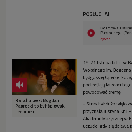
POSŁUCHAJ
Rozmowa z laure
Paprockiego (Por
08:33
15-21 listopada br., w 
Wokalnego im. Bogdana 
bydgoskiej Operze Nova,
podkreślają laureaci te
powodować tremę.
Rafał Siwek: Bogdan
- Stres był dużo większ
Paprocki to był śpiewak
przyznała Justyna Khil –
fenomen
Akademii Muzycznej w By
uczucie, gdy się śpiewa 