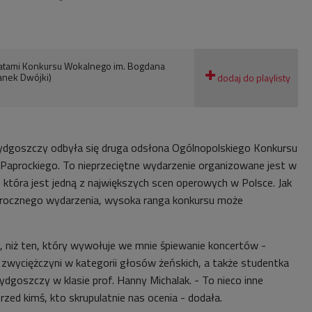
atami Konkursu Wokalnego im. Bogdana
anek Dwójki)
Bydgoszczy odbyła się druga odsłona Ogólnopolskiego Konkursu
Paprockiego. To nieprzeciętne wydarzenie organizowane jest w
 która jest jedną z największych scen operowych w Polsce. Jak
gorocznego wydarzenia, wysoka ranga konkursu może
y, niż ten, który wywołuje we mnie śpiewanie koncertów -
 zwyciężczyni w kategorii głosów żeńskich, a także studentka
dgoszczy w klasie prof. Hanny Michalak. - To nieco inne
przed kimś, kto skrupulatnie nas ocenia - dodała.