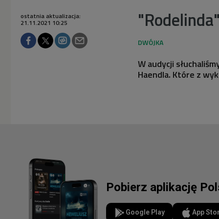
"Rodelinda
ostatnia aktualizacja:
21.11.2021 10:25
W audycji słuchaliśm
Haendla. Które z wyk
Pobierz aplikację Po
Google Play
App Sto