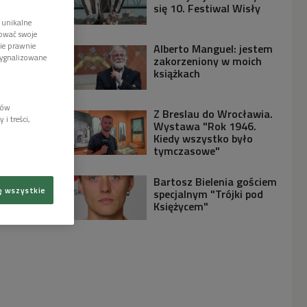
się 10. Festiwal Wisły
 unikalne
tować swoje
wie prawnie
Alberto Manguel: jestem
sygnalizowane
zakorzeniony w moich
książkach
lów
Z Breslau do Wrocławia.
i treści,
Wystawa "Rok 1946.
Kiedy wszystko było
tymczasowe"
Bartosz Bielenia gościem
ę wszystkie
specjalnym "Trójki pod
Księżycem"