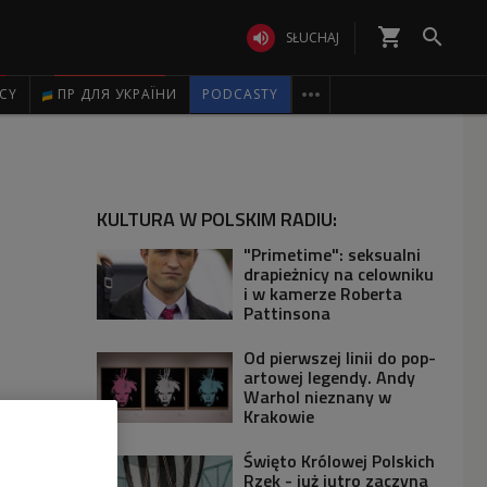
shopping_cart


SŁUCHAJ

ICY
ПР ДЛЯ УКРАЇНИ
PODCASTY
KULTURA W POLSKIM RADIU:
"Primetime": seksualni
drapieżnicy na celowniku
i w kamerze Roberta
Pattinsona
Od pierwszej linii do pop-
artowej legendy. Andy
Warhol nieznany w
Krakowie
Święto Królowej Polskich
Rzek - już jutro zaczyna