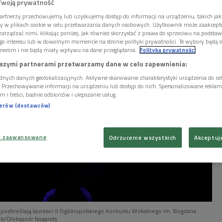
Twoją prywatność
 w Dwójce Nazarii Kachala, jeden ze zwycięzców II
artnerzy przechowujemy lub uzyskujemy dostęp do informacji na urządzeniu, takich jak
kursu Wokalnego im. Bogdana Paprockiego.
ory w plikach cookie w celu przetwarzania danych osobowych. Użytkownik może zaakcep
arządzać nimi, klikając poniżej, jak również skorzystać z prawa do sprzeciwu na podsta
go interesu lub w dowolnym momencie na stronie polityki prywatności. Te wybory będą 
nerom i nie będą miały wpływu na dane przeglądania.
Polityka prywatności
szymi partnerami przetwarzamy dane w celu zapewnienia:
dnych danych geolokalizacyjnych. Aktywne skanowanie charakterystyki urządzenia do ce
i. Przechowywanie informacji na urządzeniu lub dostęp do nich. Spersonalizowane reklamy 
m i treści, badnie odbiorców i ulepszanie usług.
nerów (dostawców)
a zaawansowane
Odrzucenie wszystkich
Akceptuj
- podkreślają laureaci II Ogólnopolskiego Konkursu Wokalnego im. Bogdana
ck/Oleksandr Nagaiets