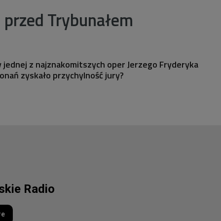
" przed Trybunałem
y jednej z najznakomitszych oper Jerzego Fryderyka
onań zyskało przychylność jury?
lskie Radio
re