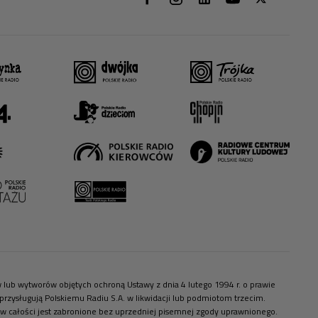
ów lub wytworów objętych ochroną Ustawy z dnia 4 lutego 1994 r. o prawie
zysługują Polskiemu Radiu S.A. w likwidacji lub podmiotom trzecim.
 w całości jest zabronione bez uprzedniej pisemnej zgody uprawnionego.