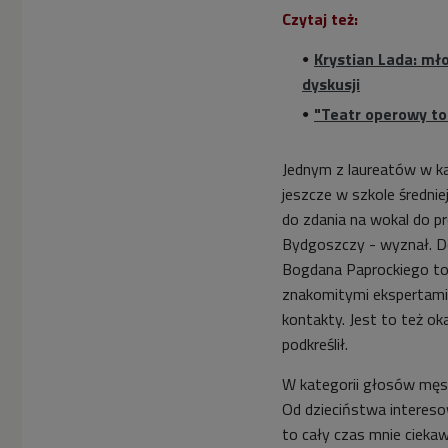
Czytaj też:
Krystian Lada: mł
dyskusji
"Teatr operowy to 
Jednym z laureatów w ka
jeszcze w szkole średnie
do zdania na wokal do p
Bydgoszczy - wyznał. Do
Bogdana Paprockiego to 
znakomitymi ekspertami
kontakty. Jest to też ok
podkreślił.
W kategorii głosów męski
Od dzieciństwa intereso
to cały czas mnie ciekaw