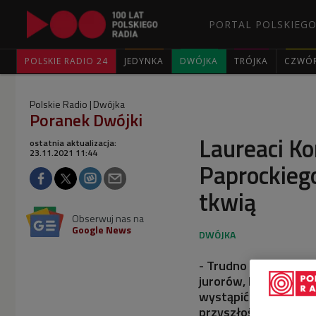
PORTAL POLSKIEGO
POLSKIE RADIO 24
JEDYNKA
DWÓJKA
TRÓJKA
CZWÓ
Polskie Radio
Dwójka
Poranek Dwójki
Laureaci K
ostatnia aktualizacja:
23.11.2021 11:44
Paprockiego
tkwią
Obserwuj nas na
Google News
- Trudno zebrać myśl
jurorów, którzy nas o
wystąpić przed taką 
przyszłość i sprawdzi