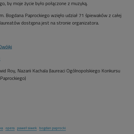
go, by moje życie było połączone z muzyką.
m. Bogdana Paprockiego
wzięło udział 71 śpiewaków z całej
 laureatów dostępna jest na stronie organizatora.
Dwójki
k
wid Roy, Nazarii Kachala (laureaci Ogólnopolskiego Konkursu
Paprockiego)
1
ka
opera
paweł siwek
bogdan paprocki