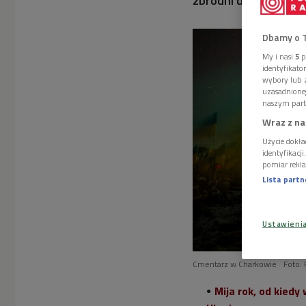
zbrodni dokonywanyc
Dbamy o 
My i nasi
5
p
identyfikat
wybory lub z
uzasadnione
naszym part
Wraz z na
Użycie dokła
identyfikacj
pomiar rekla
Lista part
Ustawieni
Cmentarz w Charkowie
Foto
Mija rok, od kiedy