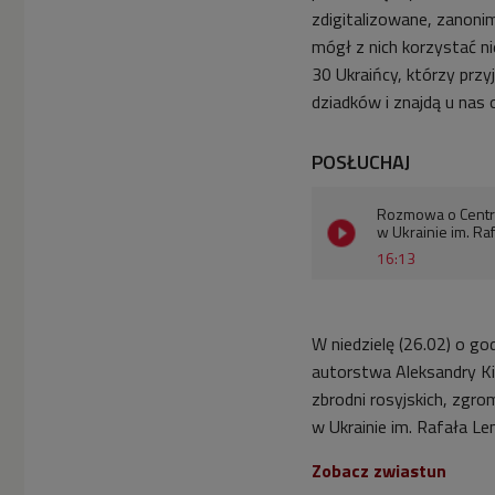
zdigitalizowane, zanon
mógł z nich korzystać nie
30 Ukraińcy, którzy przy
dziadków i znajdą u nas 
POSŁUCHAJ
Rozmowa o Centr
w Ukrainie im. Ra
16:13
W niedzielę (26.02) o go
autorstwa Aleksandry Ki
zbrodni rosyjskich, zg
w Ukrainie im. Rafała Le
Zobacz zwiastun