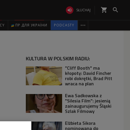
shopping_cart


SŁUCHAJ

ICY
ПР ДЛЯ УКРАЇНИ
PODCASTY
KULTURA W POLSKIM RADIU:
"Cliff Booth" ma
kłopoty: David Fincher
robi dokrętki, Brad Pitt
wraca na plan
Ewa Sadkowska z
"Silesia Film": jesienią
zainaugurujemy Śląski
Szlak Filmowy
Elżbieta Sikora
nominowana do