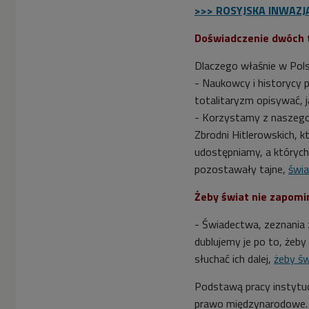
>>> ROSYJSKA INWAZJA
Doświadczenie dwóch 
Dlaczego właśnie w Polsc
- Naukowcy i historycy 
totalitaryzm opisywać, j
- Korzystamy z naszego
Zbrodni Hitlerowskich,
udostępniamy, a których 
pozostawały tajne,
świa
Żeby świat nie zapom
- Świadectwa, zeznania 
dublujemy je po to, żeb
słuchać ich dalej,
żeby św
Podstawą pracy instytuc
prawo międzynarodowe.