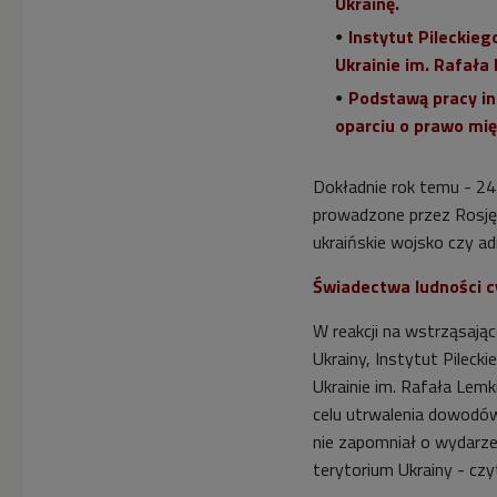
Ukrainę.
Instytut Pileckie
Ukrainie im. Rafała
Podstawą pracy in
oparciu o prawo mi
Dokładnie rok temu - 24 
prowadzone przez Rosję 
ukraińskie wojsko czy a
Świadectwa ludności c
W reakcji na wstrząsają
Ukrainy, Instytut Pilec
Ukrainie im. Rafała Lemki
celu utrwalenia dowodów
nie zapomniał o wydarze
terytorium Ukrainy - cz