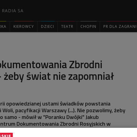
 RADIA SA
RKA
KIEROWCY
DZIECI
TEATR
CHOPIN
PR DLA ZAGRAN

okumentowania Zbrodni
- żeby świat nie zapomniał
torii opowiedzianej ustami świadków powstania
Woli, pacyfikacji Warszawy (...). Nie pozwolimy, żeby
to samo - mówił w "Poranku Dwójki" Jakub
Centrum Dokumentowania Zbrodni Rosyjskich w
emkina, które gromadzi relacje i świadectwa skali