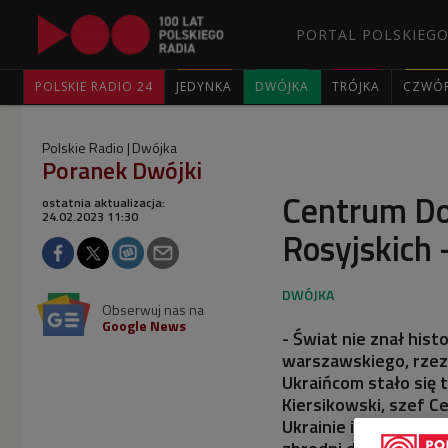
PORTAL POLSKIEGO
POLSKIE RADIO 24
JEDYNKA
DWÓJKA
TRÓJKA
CZWÓ
Polskie Radio
Dwójka
Poranek Dwójki
Centrum D
ostatnia aktualizacja:
24.02.2023 11:30
Rosyjskich 
Obserwuj nas na
Google News
- Świat nie znał his
warszawskiego, rzezi 
Ukraińcom stało się 
Kiersikowski, szef 
Ukrainie im. Rafała L