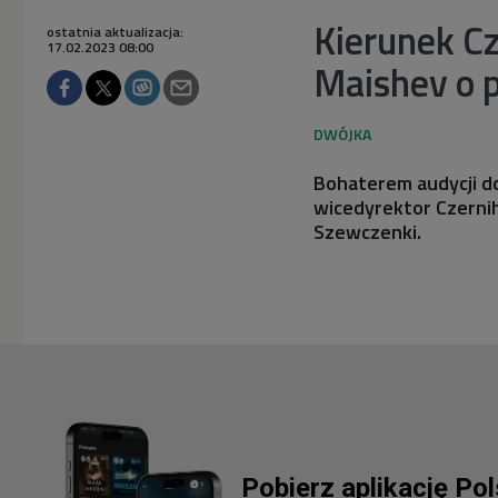
Kierunek C
ostatnia aktualizacja:
17.02.2023 08:00
Maishev o p
Bohaterem audycji do
wicedyrektor Czerni
Szewczenki.
Pobierz aplikację Po