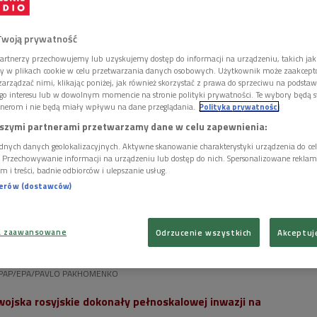
h przez Rosjan.
Twoją prywatność
artnerzy przechowujemy lub uzyskujemy dostęp do informacji na urządzeniu, takich jak
ory w plikach cookie w celu przetwarzania danych osobowych. Użytkownik może zaakcep
arządzać nimi, klikając poniżej, jak również skorzystać z prawa do sprzeciwu na podsta
go interesu lub w dowolnym momencie na stronie polityki prywatności. Te wybory będą 
nerom i nie będą miały wpływu na dane przeglądania.
Polityka prywatności
szymi partnerami przetwarzamy dane w celu zapewnienia:
dnych danych geolokalizacyjnych. Aktywne skanowanie charakterystyki urządzenia do ce
i. Przechowywanie informacji na urządzeniu lub dostęp do nich. Spersonalizowane reklamy 
m i treści, badnie odbiorców i ulepszanie usług.
nerów (dostawców)
a zaawansowane
Odrzucenie wszystkich
Akceptuj
: PAP/EPA/PAVLO PAKHOMENKO
 wojska rosyjskie dokonały pełnoskalowej inwazji na