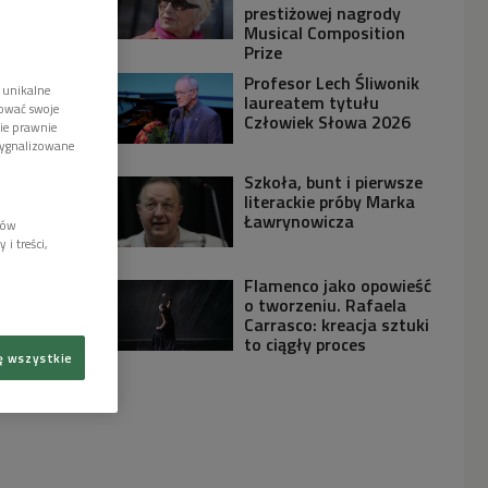
prestiżowej nagrody
Musical Composition
Prize
Profesor Lech Śliwonik
 unikalne
laureatem tytułu
tować swoje
Człowiek Słowa 2026
wie prawnie
sygnalizowane
Szkoła, bunt i pierwsze
literackie próby Marka
Ławrynowicza
lów
i treści,
Flamenco jako opowieść
o tworzeniu. Rafaela
Carrasco: kreacja sztuki
to ciągły proces
ę wszystkie