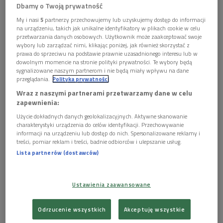
Dbamy o Twoją prywatność
My i nasi
5
partnerzy przechowujemy lub uzyskujemy dostęp do informacji
na urządzeniu, takich jak unikalne identyfikatory w plikach cookie w celu
przetwarzania danych osobowych. Użytkownik może zaakceptować swoje
wybory lub zarządzać nimi, klikając poniżej, jak również skorzystać z
prawa do sprzeciwu na podstawie prawnie uzasadnionego interesu lub w
dowolnym momencie na stronie polityki prywatności. Te wybory będą
sygnalizowane naszym partnerom i nie będą miały wpływu na dane
przeglądania.
Polityka prywatności
Wraz z naszymi partnerami przetwarzamy dane w celu
zapewnienia:
Użycie dokładnych danych geolokalizacyjnych. Aktywne skanowanie
Marcin Drabik i Paula Kinaszewska grają dla Józefa Kędzierskiego
Foto: Piotr
charakterystyki urządzenia do celów identyfikacji. Przechowywanie
Baczewski/Muzyka Zakorzeniona
informacji na urządzeniu lub dostęp do nich. Spersonalizowane reklamy i
treści, pomiar reklam i treści, badnie odbiorców i ulepszanie usług.
Piotr Piszczatowski (znany m.in. jako inicjator Targowiska
Lista partnerów (dostawców)
Instrumentów) tym razem gościł u nas jako kierownik
Pracowni Muzyki i Tańca Tradycyjnego
przy Narodowym
Instytucie Muzyki i Tańca. Z Piotrem Kędziorkiem rozmawiali
Ustawienia zaawansowane
o
Ogniskach Muzyki Tradycyjnej
, czyli owocach wieloletnich
poszukiwań animatorów muzyki tradycyjnej.
Odrzucenie wszystkich
Akceptuję wszystkie