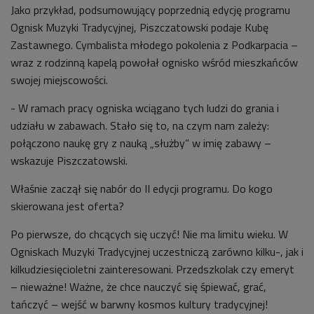
Jako przykład, podsumowujący poprzednią edycję programu
Ognisk Muzyki Tradycyjnej, Piszczatowski podaje Kubę
Zastawnego. Cymbalista młodego pokolenia z Podkarpacia –
wraz z rodzinną kapelą powołał ognisko wśród mieszkańców
swojej miejscowości.
- W ramach pracy ogniska wciągano tych ludzi do grania i
udziału w zabawach. Stało się to, na czym nam zależy:
połączono naukę gry z nauką „służby” w imię zabawy –
wskazuje Piszczatowski.
Właśnie zaczął się nabór do II edycji programu. Do kogo
skierowana jest oferta?
Po pierwsze, do chcących się uczyć! Nie ma limitu wieku. W
Ogniskach Muzyki Tradycyjnej uczestniczą zarówno kilku-, jak i
kilkudziesięcioletni zainteresowani. Przedszkolak czy emeryt
– nieważne! Ważne, że chce nauczyć się śpiewać, grać,
tańczyć – wejść w barwny kosmos kultury tradycyjnej!