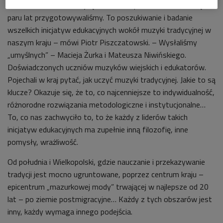
- Na stronie NIMiT znajdą Państwo opowieść o idei, którą od
paru lat przygotowywaliśmy. To poszukiwanie i badanie
wszelkich inicjatyw edukacyjnych wokół muzyki tradycyjnej w
naszym kraju – mówi Piotr Piszczatowski. – Wysłaliśmy
„umyślnych” – Macieja Żurka i Mateusza Niwińskiego.
Doświadczonych uczniów muzyków wiejskich i edukatorów.
Pojechali w kraj pytać, jak uczyć muzyki tradycyjnej. Jakie to są
klucze? Okazuje się, że to, co najcenniejsze to indywidualność,
różnorodne rozwiązania metodologiczne i instytucjonalne…
To, co nas zachwyciło to, to że każdy z liderów takich
inicjatyw edukacyjnych ma zupełnie inną filozofię, inne
pomysły, wrażliwość.
Od południa i Wielkopolski, gdzie nauczanie i przekazywanie
tradycji jest mocno ugruntowane, poprzez centrum kraju –
epicentrum „mazurkowej mody” trwającej w najlepsze od 20
lat – po ziemie postmigracyjne… Każdy z tych obszarów jest
inny, każdy wymaga innego podejścia.