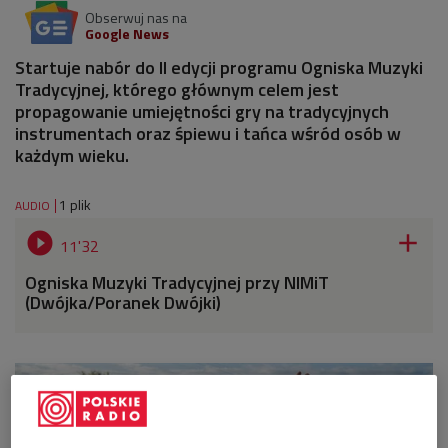
Obserwuj nas na
Google News
Startuje nabór do II edycji programu Ogniska Muzyki
Tradycyjnej, którego głównym celem jest
propagowanie umiejętności gry na tradycyjnych
instrumentach oraz śpiewu i tańca wśród osób w
każdym wieku.
1 plik
AUDIO


11'32
Ogniska Muzyki Tradycyjnej przy NIMiT
(Dwójka/Poranek Dwójki)