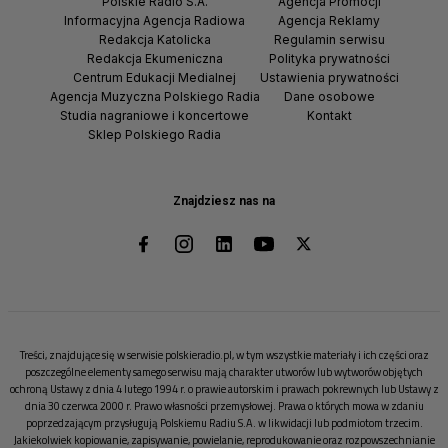
Polskie Radio S.A.
Agencja Promocji
Informacyjna Agencja Radiowa
Agencja Reklamy
Redakcja Katolicka
Regulamin serwisu
Redakcja Ekumeniczna
Polityka prywatności
Centrum Edukacji Medialnej
Ustawienia prywatności
Agencja Muzyczna Polskiego Radia
Dane osobowe
Studia nagraniowe i koncertowe
Kontakt
Sklep Polskiego Radia
Znajdziesz nas na
Treści, znajdujące się w serwisie polskieradio.pl, w tym wszystkie materiały i ich części oraz
poszczególne elementy samego serwisu mają charakter utworów lub wytworów objętych
ochroną Ustawy z dnia 4 lutego 1994 r. o prawie autorskim i prawach pokrewnych lub Ustawy z
dnia 30 czerwca 2000 r. Prawo własności przemysłowej. Prawa o których mowa w zdaniu
poprzedzającym przysługują Polskiemu Radiu S.A. w likwidacji lub podmiotom trzecim.
Jakiekolwiek kopiowanie, zapisywanie, powielanie, reprodukowanie oraz rozpowszechnianie