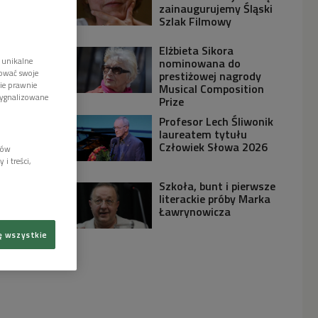
zainaugurujemy Śląski
Szlak Filmowy
Elżbieta Sikora
 unikalne
nominowana do
tować swoje
prestiżowej nagrody
wie prawnie
Musical Composition
sygnalizowane
Prize
Profesor Lech Śliwonik
laureatem tytułu
Człowiek Słowa 2026
lów
i treści,
Szkoła, bunt i pierwsze
literackie próby Marka
Ławrynowicza
ę wszystkie