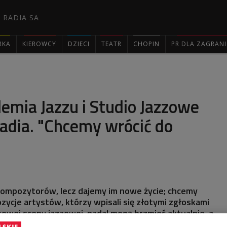
 RADIA SA
RKA
KIEROWCY
DZIECI
TEATR
CHOPIN
PR DLA ZAGRAN

emia Jazzu i Studio Jazzowe
adia. "Chcemy wrócić do
kompozytorów, lecz dajemy im nowe życie; chcemy
ycje artystów, którzy wpisali się złotymi zgłoskami
towej sceny jazzowej, nadal mogą brzmieć aktualnie, a
adczasowy - deklarują twórcy Letniej Akademii Jazzu.