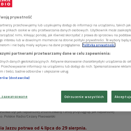
Twoją prywatność
artnerzy przechowujemy lub uzyskujemy dostęp do informacji na urządzeniu, takich jak
ory w plikach cookie w celu przetwarzania danych osobowych. Użytkownik może zaakcep
arządzać nimi, klikając poniżej, jak również skorzystać z prawa do sprzeciwu na podsta
go interesu lub w dowolnym momencie na stronie polityki prywatności. Te wybory będą 
nerom i nie będą miały wpływu na dane przeglądania.
Polityka prywatności
szymi partnerami przetwarzamy dane w celu zapewnienia:
dnych danych geolokalizacyjnych. Aktywne skanowanie charakterystyki urządzenia do ce
i. Przechowywanie informacji na urządzeniu lub dostęp do nich. Spersonalizowane reklamy 
m i treści, badnie odbiorców i ulepszanie usług.
nerów (dostawców)
a zaawansowane
Odrzucenie wszystkich
Akceptuj
stiwal był jak najbardziej zróżnicowany i żeby przyciągnąć jak najbardziej
to: Polskie Radio/Cezary Piwowarski
a Jazzu potrwa od 4 lipca do 29 sierpnia.