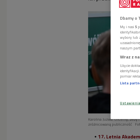
Dbamy o 
My i nasi
5
p
identyfikat
wybory lub z
uzasadnione
naszym part
Wraz z na
Użycie dokła
identyfikacj
pomiar rekla
Lista part
Ustawieni
Karolina Juzwa: chcemy, żeby fe
zróżnicowaną publiczność
Fo
17. Letnia Akademi