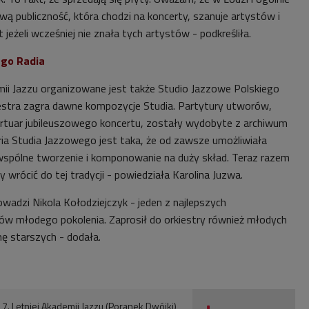
 publiczność, która chodzi na koncerty, szanuje artystów i
jeżeli wcześniej nie znała tych artystów - podkreśliła.
ego Radia
ii Jazzu organizowane jest także Studio Jazzowe Polskiego
estra zagra dawne kompozycje Studia. Partytury utworów,
pertuar jubileuszowego koncertu, zostały wydobyte z archiwum
ria Studia Jazzowego jest taka, że od zawsze umożliwiała
wspólne tworzenie i komponowanie na duży skład. Teraz razem
wrócić do tej tradycji - powiedziała Karolina Juzwa.
wadzi Nikola Kołodziejczyk - jeden z najlepszych
w młodego pokolenia. Zaprosił do orkiestry również młodych
ę starszych - dodała.
17. Letniej Akademii Jazzu (Poranek Dwójki)