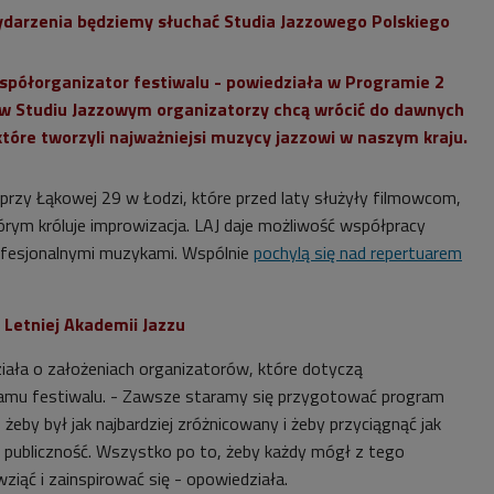
darzenia będziemy słuchać Studia Jazzowego Polskiego
współorganizator festiwalu - powiedziała w Programie 2
 w Studiu Jazzowym organizatorzy chcą wrócić do dawnych
które tworzyli najważniejsi muzycy jazzowi w naszym kraju.
 przy Łąkowej 29 w Łodzi, które przed laty służyły filmowcom,
órym króluje improwizacja. LAJ daje możliwość współpracy
ofesjonalnymi muzykami. Wspólnie
pochylą się nad repertuarem
Letniej Akademii Jazzu
iała o założeniach organizatorów, które dotyczą
mu festiwalu. - Zawsze staramy się przygotować program
 żeby był jak najbardziej zróżnicowany i żeby przyciągnąć jak
ą publiczność. Wszystko po to, żeby każdy mógł z tego
wziąć i zainspirować się - opowiedziała.