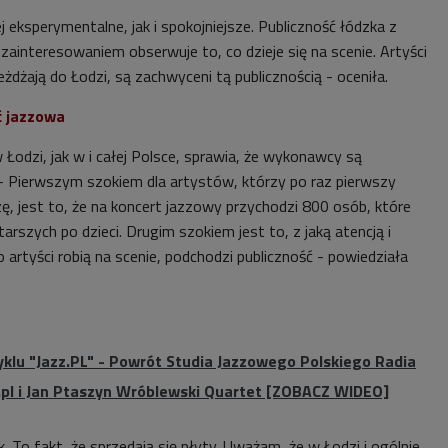
 eksperymentalne, jak i spokojniejsze. Publiczność łódzka z
ainteresowaniem obserwuje to, co dzieje się na scenie. Artyści
eżdżają do Łodzi, są zachwyceni tą publicznością - oceniła.
ć jazzowa
 Łodzi, jak w i całej Polsce, sprawia, że wykonawcy są
- Pierwszym szokiem dla artystów, którzy po raz pierwszy
ę, jest to, że na koncert jazzowy przychodzi 800 osób, które
arszych po dzieci. Drugim szokiem jest to, z jaką atencją i
rtyści robią na scenie, podchodzi publiczność - powiedziała
yklu "Jazz.PL" - Powrót Studia Jazzowego Polskiego Radia
zz.pl i Jan Ptaszyn Wróblewski Quartet [ZOBACZ WIDEO]
k. To fakt, że sprzedają się płyty. Uważam, że w Łodzi i ogólnie