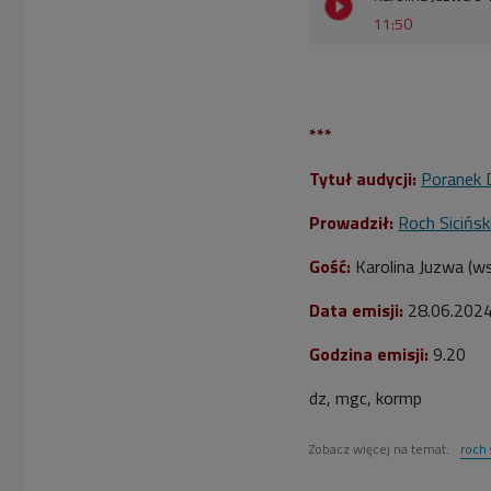
11:50
***
Tytuł audycji:
Poranek 
Prowadził:
Roch Sicińsk
Gość:
Karolina Juzwa (w
Data emisji:
28.06.202
Godzina emisji:
9
.20
dz, mgc, kormp
Zobacz więcej na temat:
roch 