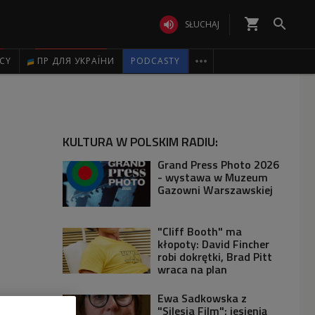
shopping_cart


SŁUCHAJ

ICY
ПР ДЛЯ УКРАЇНИ
PODCASTY
KULTURA W POLSKIM RADIU:
Grand Press Photo 2026
- wystawa w Muzeum
Gazowni Warszawskiej
"Cliff Booth" ma
kłopoty: David Fincher
robi dokrętki, Brad Pitt
wraca na plan
Ewa Sadkowska z
"Silesia Film": jesienią