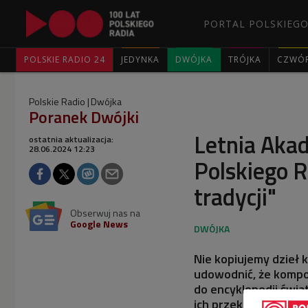
PORTAL POLSKIEGO
POLSKIE RADIO 24
JEDYNKA
DWÓJKA
TRÓJKA
CZWÓ
Polskie Radio
Dwójka
Poranek Dwójki
Letnia Akad
ostatnia aktualizacja:
28.06.2024 12:23
Polskiego R
tradycji"
Obserwuj nas na
Google News
Nie kopiujemy dzieł 
udowodnić, że kompoz
do encyklopedii świa
ich przekaz jest pon