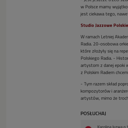
w Polsce mamy wyjątkową
jest ciekawa tego, nawet 
Studio Jazzowe Polski
W ramach Letniej Akadem
Radia. 20-osobowa orki
które złożyły się na re
Polskiego Radia. - Histo
artystom z danej epoki 
z Polskim Radiem chcemy 
- Tym razem skład popro
kompozytorów i aranżeró
artystów, mimo że troch
POSŁUCHAJ
Karolina Juzwa o 