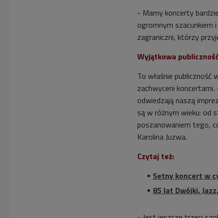
- Mamy koncerty bardziej
ogromnym szacunkiem i z
zagraniczni, którzy przyj
Wyjątkowa publicznoś
To właśnie publiczność w
zachwyceni koncertami. 
odwiedzają naszą imprez
są w różnym wieku: od st
poszanowaniem tego, co a
Karolina Juzwa.
Czytaj też:
Setny koncert w c
85 lat Dwójki. Ja
- Jest jeszcze trzeci szo