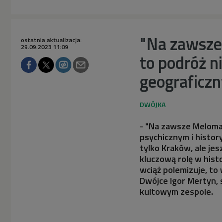
"Na zawsze 
ostatnia aktualizacja:
29.09.2023 11:09
to podróż n
geograficz
- "Na zawsze Meloma
psychicznym i histor
tylko Kraków, ale je
kluczową rolę w histo
wciąż polemizuje, to
Dwójce Igor Mertyn,
kultowym zespole.