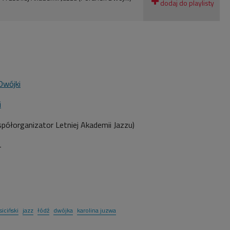
Dwójki
i
spółorganizator Letniej Akademii Jazzu)
4
siciński
jazz
łódź
dwójka
karolina juzwa