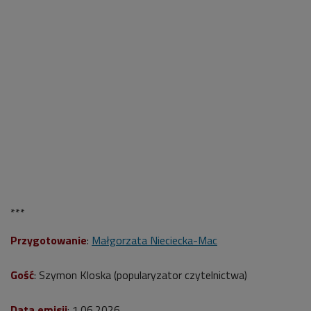
***
Przygotowanie
:
Małgorzata Nieciecka-Mac
Gość
: Szymon Kloska (popularyzator czytelnictwa)
Data emisji
: 1.06.2026