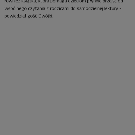
również książka, która pomaga dzieciom płynnie przejść od
wspólnego czytania z rodzicami do samodzielnej lektury -
powiedział gość Dwójki.