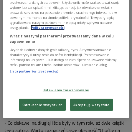
Czytaj także:
przetwarzania danych osobowych. Użytkownik może zaakceptować swoje
wybory lub zarządzać nimi, klikając poniżej, jak również skorzystać z
Dyskusja o kulturze dla dzieci. Czy zmienia się status
prawa do sprzeciwu na podstawie prawnie uzasadnionego interesu lub w
dowolnym momencie na stronie polityki prywatności. Te wybory będą
dziecka w społeczeństwie?
sygnalizowane naszym partnerom i nie będą miały wpływu na dane
przeglądania.
Polityka prywatności
Międzynarodowy Dzień Książki dla Dzieci. "Literatura
to pokarm dla umysłu dziecka"
Wraz z naszymi partnerami przetwarzamy dane w celu
zapewnienia:
Użycie dokładnych danych geolokalizacyjnych. Aktywne skanowanie
Literatura dla dzieci bez tabu
charakterystyki urządzenia do celów identyfikacji. Przechowywanie
informacji na urządzeniu lub dostęp do nich. Spersonalizowane reklamy i
Gość Dwójki wyróżnił w rozmowie "Bajtowe wersety"
treści, pomiar reklam i treści, badnie odbiorców i ulepszanie usług.
Marcina Szczygielskiego, zilustrowane przez Jacka
Lista partnerów (dostawców)
Ambrożewskiego, które znalazły się na krótkiej liście bez
większych dyskusji. Szczygielski jest już laureatem Nagrody
Ustawienia zaawansowane
im. Ferdynanda Wspaniałego, a jego najnowsza książka to
opowieść rozgrywająca się w świecie dysku, którym rządzi
Odrzucenie wszystkich
Akceptuję wszystkie
Bóg Marzenka z klasy IV C.
- Co ciekawe, na długiej liście były w tym roku aż dwie książki
tego autora. Warto zaznaczyć także obecność "Choćby na