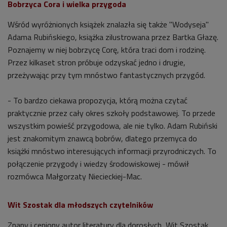
Bobrzyca Cora i wielka przygoda
Wśród wyróżnionych książek znalazła się także "Wodyseja"
Adama Rubińskiego, książka zilustrowana przez Bartka Głazę.
Poznajemy w niej bobrzycę Corę, która traci dom i rodzinę.
Przez kilkaset stron próbuje odzyskać jedno i drugie,
przeżywając przy tym mnóstwo fantastycznych przygód.
- To bardzo ciekawa propozycja, którą można czytać
praktycznie przez cały okres szkoły podstawowej. To przede
wszystkim powieść przygodowa, ale nie tylko. Adam Rubiński
jest znakomitym znawcą bobrów, dlatego przemyca do
książki mnóstwo interesujących informacji przyrodniczych. To
połączenie przygody i wiedzy środowiskowej - mówił
rozmówca Małgorzaty Niecieckiej-Mac.
Wit Szostak dla młodszych czytelników
Znany i ceniony autor literatury dla dorosłych, Wit Szostak,