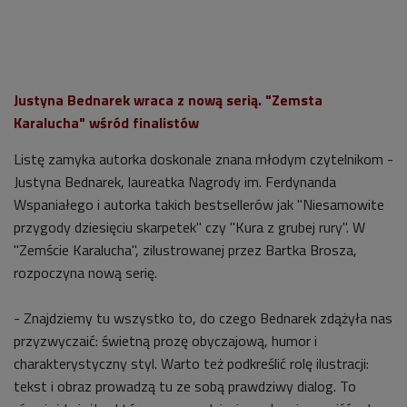
Justyna Bednarek wraca z nową serią. "Zemsta
Karalucha" wśród finalistów
Listę zamyka autorka doskonale znana młodym czytelnikom -
Justyna Bednarek, laureatka Nagrody im. Ferdynanda
Wspaniałego i autorka takich bestsellerów jak "Niesamowite
przygody dziesięciu skarpetek" czy "Kura z grubej rury". W
"Zemście Karalucha", zilustrowanej przez Bartka Brosza,
rozpoczyna nową serię.
- Znajdziemy tu wszystko to, do czego Bednarek zdążyła nas
przyzwyczaić: świetną prozę obyczajową, humor i
charakterystyczny styl. Warto też podkreślić rolę ilustracji:
tekst i obraz prowadzą tu ze sobą prawdziwy dialog. To