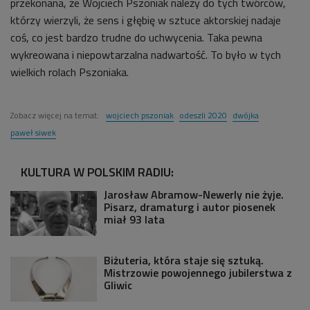
przekonana, że Wojciech Pszoniak należy do tych twórców,
którzy wierzyli, że sens i głębię w sztuce aktorskiej nadaje
coś, co jest bardzo trudne do uchwycenia. Taka pewna
wykreowana i niepowtarzalna nadwartość. To było w tych
wielkich rolach Pszoniaka.
Zobacz więcej na temat:
wojciech pszoniak
odeszli 2020
dwójka
paweł siwek
KULTURA W POLSKIM RADIU:
Jarosław Abramow-Newerly nie żyje.
Pisarz, dramaturg i autor piosenek
miał 93 lata
Biżuteria, która staje się sztuką.
Mistrzowie powojennego jubilerstwa z
Gliwic