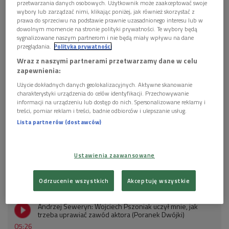
przetwarzania danych osobowych. Użytkownik może zaakceptować swoje
POSŁUCHAJ
wybory lub zarządzać nimi, klikając poniżej, jak również skorzystać z
prawa do sprzeciwu na podstawie prawnie uzasadnionego interesu lub w
dowolnym momencie na stronie polityki prywatności. Te wybory będą
Ks. Andrzej Luter wspomina zmarłego Andrzeja
sygnalizowane naszym partnerom i nie będą miały wpływu na dane
Pszoniaka (Poranek Dwójki)
przeglądania.
Polityka prywatności
05:09
Wraz z naszymi partnerami przetwarzamy dane w celu
zapewnienia:
Użycie dokładnych danych geolokalizacyjnych. Aktywne skanowanie
charakterystyki urządzenia do celów identyfikacji. Przechowywanie
informacji na urządzeniu lub dostęp do nich. Spersonalizowane reklamy i
treści, pomiar reklam i treści, badnie odbiorców i ulepszanie usług.
Wojciech Pszoniak we wspomnieniach Olgierda
Lista partnerów (dostawców)
Łukaszewicza i Izabelli Cywińskiej (Poranek Dwójki)
10:40
Ustawienia zaawansowane
Odrzucenie wszystkich
Akceptuję wszystkie
Andrzej Seweryn: Wojciech Pszoniak uczył mnie, jak
trzeba uprawiać zawód aktora (Poranek Dwójki)
05:26