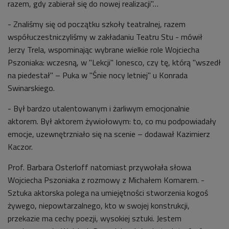
razem, gdy zabierał się do nowej realizacji"…
- Znaliśmy się od początku szkoły teatralnej, razem
współuczestniczyliśmy w zakładaniu Teatru Stu - mówił
Jerzy Trela, wspominając wybrane wielkie role Wojciecha
Pszoniaka: wczesną, w "Lekcji" Ionesco, czy tę, którą "wszedł
na piedestał" – Puka w "Śnie nocy letniej" u Konrada
Swinarskiego.
- Był bardzo utalentowanym i żarliwym emocjonalnie
aktorem. Był aktorem żywiołowym: to, co mu podpowiadały
emocje, uzewnętrzniało się na scenie – dodawał Kazimierz
Kaczor.
Prof. Barbara Osterloff natomiast przywołała słowa
Wojciecha Pszoniaka z rozmowy z Michałem Komarem. -
Sztuka aktorska polega na umiejętności stworzenia kogoś
żywego, niepowtarzalnego, kto w swojej konstrukcji,
przekazie ma cechy poezji, wysokiej sztuki. Jestem