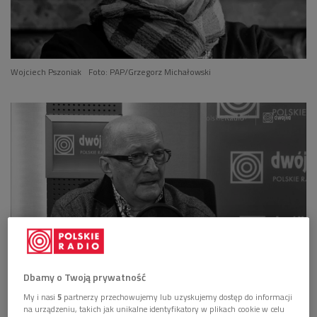
Wojciech Pszoniak
Foto: PAP/Grzegorz Michałowski
Dbamy o Twoją prywatność
Wojciech Pszoniak: nigdy nie miałem poczucia rutyny
(audycja archiwalna)
My i nasi
5
partnerzy przechowujemy lub uzyskujemy dostęp do informacji
na urządzeniu, takich jak unikalne identyfikatory w plikach cookie w celu