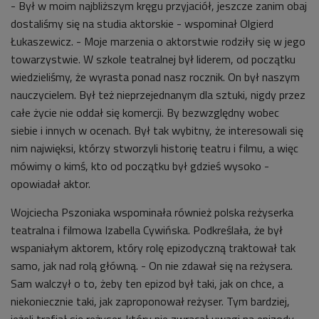
- Był w moim najbliższym kręgu przyjaciół, jeszcze zanim obaj
dostaliśmy się na studia aktorskie - wspominał Olgierd
Łukaszewicz. - Moje marzenia o aktorstwie rodziły się w jego
towarzystwie. W szkole teatralnej był liderem, od początku
wiedzieliśmy, że wyrasta ponad nasz rocznik. On był naszym
nauczycielem. Był też nieprzejednanym dla sztuki, nigdy przez
całe życie nie oddał się komercji. By bezwzględny wobec
siebie i innych w ocenach. Był tak wybitny, że interesowali się
nim najwięksi, którzy stworzyli historię teatru i filmu, a więc
mówimy o kimś, kto od początku był gdzieś wysoko -
opowiadał aktor.
Wojciecha Pszoniaka wspominała również polska reżyserka
teatralna i filmowa Izabella Cywińska. Podkreślała, że był
wspaniałym aktorem, który rolę epizodyczną traktował tak
samo, jak nad rolą główną. - On nie zdawał się na reżysera.
Sam walczył o to, żeby ten epizod był taki, jak on chce, a
niekoniecznie taki, jak zaproponował reżyser. Tym bardziej,
jeżeli trafiał się reżyser, który nie zwracał uwagi na epizody.