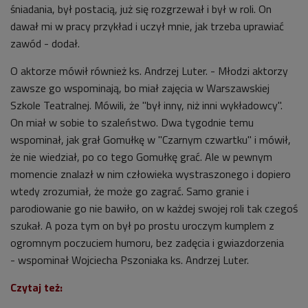
śniadania, był postacią, już się rozgrzewał i był w roli. On
dawał mi w pracy przykład i uczył mnie, jak trzeba uprawiać
zawód - dodał.
O aktorze mówił również
ks.
Andrzej Luter. -
Młodzi aktorzy
zawsze go wspominają, bo miał zajęcia w Warszawskiej
Szkole Teatralnej. Mówili, że "był inny, niż inni wykładowcy".
On miał w sobie to szaleństwo. Dwa tygodnie temu
wspominał, jak grał Gomułkę w "Czarnym czwartku" i mówił,
że nie wiedział, po co tego Gomułkę grać. Ale w pewnym
momencie znalazł w nim człowieka wystraszonego i dopiero
wtedy zrozumiał, że może go zagrać. Samo granie i
parodiowanie go nie bawiło, on w każdej swojej roli tak czegoś
szukał. A poza tym on był po prostu uroczym kumplem z
ogromnym poczuciem humoru, bez zadęcia i gwiazdorzenia
- wspominał Wojciecha Pszoniaka ks.
Andrzej Luter.
Czytaj też: