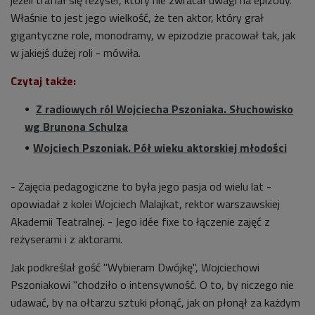
Właśnie to jest jego wielkość, że ten aktor, który grał
gigantyczne role, monodramy, w epizodzie pracował tak, jak
w jakiejś dużej roli - mówiła.
Czytaj także:
Z radiowych ról Wojciecha Pszoniaka. Słuchowisko
wg Brunona Schulza
Wojciech Pszoniak. Pół wieku aktorskiej młodości
- Zajęcia pedagogiczne to była jego pasja od wielu lat -
opowiadał z kolei Wojciech Malajkat, rektor warszawskiej
Akademii Teatralnej. - Jego idée fixe to łączenie zajęć z
reżyserami i z aktorami.
Jak podkreślał gość "Wybieram Dwójkę", Wojciechowi
Pszoniakowi "chodziło o intensywność. O to, by niczego nie
udawać, by na ołtarzu sztuki płonąć, jak on płonął za każdym