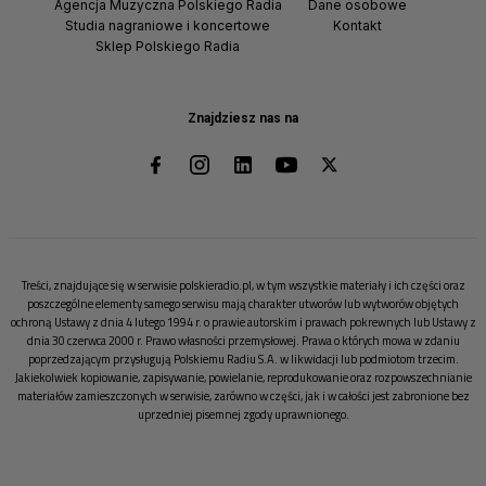
Agencja Muzyczna Polskiego Radia
Dane osobowe
Studia nagraniowe i koncertowe
Kontakt
Sklep Polskiego Radia
Znajdziesz nas na
Treści, znajdujące się w serwisie polskieradio.pl, w tym wszystkie materiały i ich części oraz
poszczególne elementy samego serwisu mają charakter utworów lub wytworów objętych
ochroną Ustawy z dnia 4 lutego 1994 r. o prawie autorskim i prawach pokrewnych lub Ustawy z
dnia 30 czerwca 2000 r. Prawo własności przemysłowej. Prawa o których mowa w zdaniu
poprzedzającym przysługują Polskiemu Radiu S.A. w likwidacji lub podmiotom trzecim.
Jakiekolwiek kopiowanie, zapisywanie, powielanie, reprodukowanie oraz rozpowszechnianie
materiałów zamieszczonych w serwisie, zarówno w części, jak i w całości jest zabronione bez
uprzedniej pisemnej zgody uprawnionego.