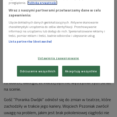
przeglądania.
Polityka prywatności
Wraz z naszymi partnerami przetwarzamy dane w celu
zapewnienia:
Użycie dokładnych danych geolokalizacyjnych. Aktywne skanowanie
charakterystyki urządzenia do celów identyfikacji. Przechowywanie
informacji na urządzeniu lub dostęp do nich. Spersonalizowane reklamy i
treści, pomiar reklam i treści, badnie odbiorców i ulepszanie usług.
Lista partnerów (dostawców)
Ustawienia zaawansowane
Wojciech Pszoniak podkreślił w audycji, że gdy gra, nie czuje
Odrzucenie wszystkich
Akceptuję wszystkie
specjalnej różnicy między sobą dziś i sobą sprzed lat. - Może
to dobrze, dlatego, że inaczej bym nie wytrzymał tych 50 lat
na scenie.
Gość "Poranka Dwójki" odniósł się do zmian w teatrze, które
zachodziły w trakcie jego kariery. Wojciech Pszoniak zwrócił
uwagę na problem, jakim jest brak pokoleniowej ciągłości nie