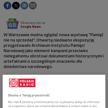
Obserwuj nas na
Google News
W Warszawie można oglądać nowa wystawę "Pamięć
nie na sprzedaż". Otwartą niedawno ekspozycję
przygotowało Archiwum Instytutu Pamięci
Narodowej jako element kampanii przeciwko
nielegalnemu obrotowi dokumentami historycznymi i
artefaktami o szczególnym znaczeniu dla
dziedzictwa narodowego.
Dbamy o Twoją prywatność
My i nasi
5
partnerzy przechowujemy lub uzyskujemy dostęp do informacji
na urządzeniu, takich jak unikalne identyfikatory w plikach cookie w celu