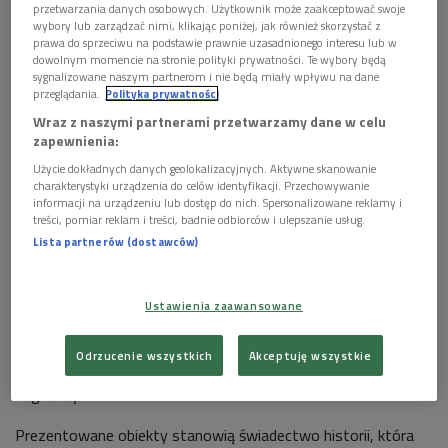
przetwarzania danych osobowych. Użytkownik może zaakceptować swoje
wybory lub zarządzać nimi, klikając poniżej, jak również skorzystać z
prawa do sprzeciwu na podstawie prawnie uzasadnionego interesu lub w
dowolnym momencie na stronie polityki prywatności. Te wybory będą
sygnalizowane naszym partnerom i nie będą miały wpływu na dane
przeglądania.
Polityka prywatności
Wystawa "Pamięć nie na sprzedaż" prezentuje unikatowe materiały
Wraz z naszymi partnerami przetwarzamy dane w celu
archiwalne pozyskane w ramach inicjatywy, dzięki której do zasobu IPN trafiają
zapewnienia:
cenne dokumenty, fotografie oraz pamiątki przekazywane przez darczyńców.
Zdj. ilustracyjne
Foto: shutterstock/Kittyfly
Użycie dokładnych danych geolokalizacyjnych. Aktywne skanowanie
charakterystyki urządzenia do celów identyfikacji. Przechowywanie
Posłuchaj audycji "Poranek Dwójki"
>>>
informacji na urządzeniu lub dostęp do nich. Spersonalizowane reklamy i
treści, pomiar reklam i treści, badnie odbiorców i ulepszanie usług.
Lista partnerów (dostawców)
Ekspozycja w Centrum Edukacyjnym IPN imienia Janusza
Kurtyki w Warszawie przy ulicy Marszałkowskiej 21/25,
prezentuje unikatowe materiały archiwalne pozyskane w
Ustawienia zaawansowane
ramach projektu Archiwum Pełne Pamięci - inicjatywy, dzięki
której do zasobu IPN trafiają cenne dokumenty, fotografie
Odrzucenie wszystkich
Akceptuję wszystkie
oraz pamiątki przekazywane przez darczyńców z kraju i
zagranicy.
Prezentowane obiekty stanowią świadectwo historii, która