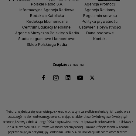
Polskie Radio S.A.
Agencja Promocji
Informacyjna Agencja Radiowa
Agencja Reklamy
Redakcja Katolicka
Regulamin serwisu
Redakcja Ekumeniczna
Polityka prywatności
Centrum Edukacji Medialnej
Ustawienia prywatności
Agencja Muzyczna Polskiego Radia
Dane osobowe
Studia nagraniowe i koncertowe
Kontakt
Sklep Polskiego Radia
Znajdziesz nas na
Treści, znajdujące się w serwisie polskieradio.pl, w tym wszystkie materiały i ich części oraz
poszczególne elementy samego serwisu mają charakter utworów lub wytworów objętych
ochroną Ustawy z dnia 4 lutego 1994 r. o prawie autorskim i prawach pokrewnych lub Ustawy z
dnia 30 czerwca 2000 r. Prawo własności przemysłowej. Prawa o których mowa w zdaniu
poprzedzającym przysługują Polskiemu Radiu S.A. w likwidacji lub podmiotom trzecim.