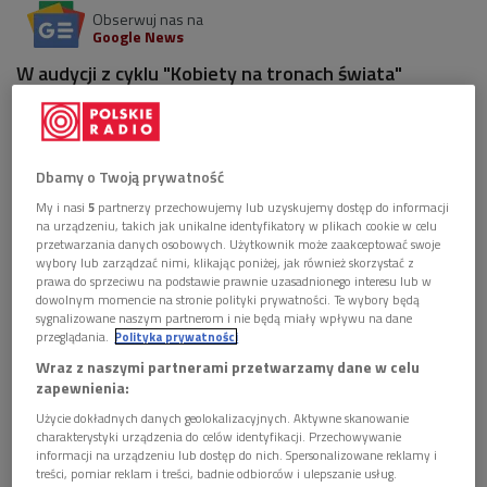
Obserwuj nas na
Google News
W audycji z cyklu "Kobiety na tronach świata"
rozmawialiśmy o słynnej polskiej władczyni z
włoskiego rodu.
1 plik
Dbamy o Twoją prywatność
AUDIO
My i nasi
5
partnerzy przechowujemy lub uzyskujemy dostęp do informacji


57'30
na urządzeniu, takich jak unikalne identyfikatory w plikach cookie w celu
przetwarzania danych osobowych. Użytkownik może zaakceptować swoje
Czarna legenda królowej Bony
wybory lub zarządzać nimi, klikając poniżej, jak również skorzystać z
prawa do sprzeciwu na podstawie prawnie uzasadnionego interesu lub w
dowolnym momencie na stronie polityki prywatności. Te wybory będą
sygnalizowane naszym partnerom i nie będą miały wpływu na dane
"U was dukaty leżą na gościńcach, schylić się jeno, aby je
przeglądania.
Polityka prywatności
zebrać. Nikt nie chce? Tym lepiej dla mnie" – mawiała.
Wraz z naszymi partnerami przetwarzamy dane w celu
zapewnienia:
Świetnie wykształcona, śliczna, gospodarna, oszczędna i
Użycie dokładnych danych geolokalizacyjnych. Aktywne skanowanie
ambitna. Zaludniała pustkowia, budowała mosty, młyny,
charakterystyki urządzenia do celów identyfikacji. Przechowywanie
informacji na urządzeniu lub dostęp do nich. Spersonalizowane reklamy i
tartaki. Rozbudowywała miasta, wznosiła warowne
treści, pomiar reklam i treści, badnie odbiorców i ulepszanie usług.