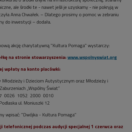
czne, ale środki te - nawet jeśli je uzyskamy - nie pokryją w
czyła Anna Chwałek. – Dlatego prosimy o pomoc w zebraniu
ny do inwestycji
– dodała.
kową akcję charytatywną "Kultura Pomaga" wystarczy:
ełkę na stronie stowarzyszenia:
www.wspolnyswiat.org
ej wpłaty na konto placówki:
Młodzieży i Dzieciom Autystycznym oraz Młodzieży i
Zaburzeniach „Wspólny Świat”
07 0026 1052 2000 0010
Podlaska ul. Moniuszki 12
my wpisać: "Dwójka - Kultura Pomaga"
cji telefonicznej podczas audycji specjalnej 1 czerwca oraz