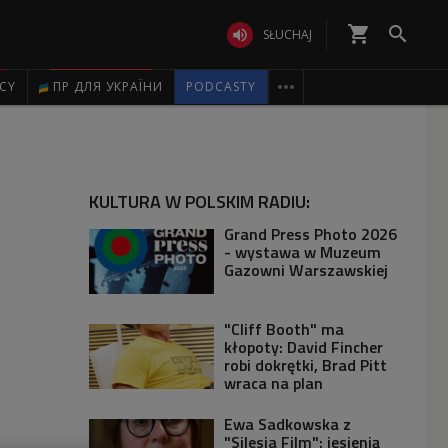
shopping_cart


SŁUCHAJ

ICY
ПР ДЛЯ УКРАЇНИ
PODCASTY
KULTURA W POLSKIM RADIU:
Grand Press Photo 2026
- wystawa w Muzeum
Gazowni Warszawskiej
"Cliff Booth" ma
kłopoty: David Fincher
robi dokrętki, Brad Pitt
wraca na plan
Ewa Sadkowska z
"Silesia Film": jesienią