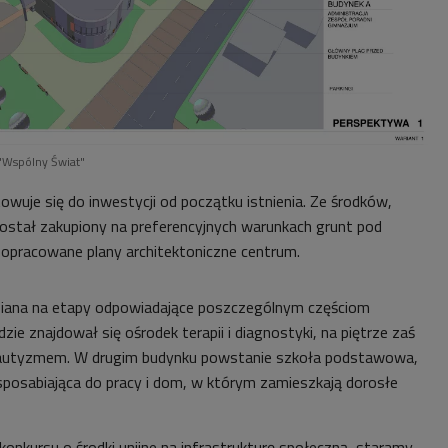
 "Wspólny Świat"
wuje się do inwestycji od początku istnienia. Ze środków,
 został zakupiony na preferencyjnych warunkach grunt pod
 opracowane plany architektoniczne centrum.
dziana na etapy odpowiadające poszczególnym częściom
zie znajdował się ośrodek terapii i diagnostyki, na piętrze zaś
 z autyzmem. W drugim budynku powstanie szkoła podstawowa,
sposabiająca do pracy i dom, w którym zamieszkają dorosłe
konkursu o środki unijne na infrastrukturę społeczną, staramy