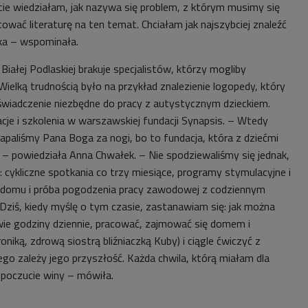
ie wiedziałam, jak nazywa się problem, z którym musimy się
wać literaturę na ten temat. Chciałam jak najszybciej znaleźć
ka
– wspominała.
Białej Podlaskiej brakuje specjalistów, którzy mogliby
Wielką trudnością było na przykład znalezienie logopedy, który
oświadczenie niezbędne do pracy z autystycznym dzieckiem.
cje i szkolenia w warszawskiej fundacji Synapsis. – Wtedy
apaliśmy Pana Boga za nogi, bo to fundacja, która z dziećmi
 – powiedziała Anna Chwałek. – Nie spodziewaliśmy się jednak,
y: cykliczne spotkania co trzy miesiące, programy stymulacyjne i
domu i próba pogodzenia pracy zawodowej z codziennym
Dziś, kiedy myślę o tym czasie, zastanawiam się: jak można
wie godziny dziennie, pracować, zajmować się domem i
iką, zdrową siostrą bliźniaczką Kuby) i ciągle ćwiczyć z
go zależy jego przyszłość. Każda chwila, którą miałam dla
 poczucie winy
– mówiła.