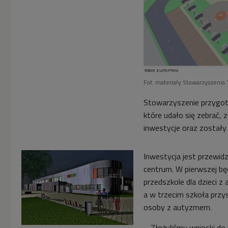
Fot. materiały Stowarzyszenia
Stowarzyszenie przygoto
które udało się zebrać,
inwestycje oraz zostały
Inwestycja jest przewi
centrum. W pierwszej będ
przedszkole dla dzieci
a w trzecim szkoła przy
osoby z autyzmem.
–
Złożyliśmy wnioski do 