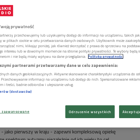
Twoją prywatność
artnerzy przechowujemy lub uzyskujemy dostęp do informacji na urządzeniu, takich jak
ory w plikach cookie w celu przetwarzania danych osobowych. Użytkownik może zaakcep
arządzać nimi, klikając poniżej, jak również skorzystać z prawa do sprzeciwu na podsta
go interesu lub w dowolnym momencie na stronie polityki prywatności. Te wybory będą 
nerom i nie będą miały wpływu na dane przeglądania.
Polityka prywatności
szymi partnerami przetwarzamy dane w celu zapewnienia:
dnych danych geolokalizacyjnych. Aktywne skanowanie charakterystyki urządzenia do ce
i. Przechowywanie informacji na urządzeniu lub dostęp do nich. Spersonalizowane reklamy 
m i treści, badnie odbiorców i ulepszanie usług.
nerów (dostawców)
a zaawansowane
Odrzucenie wszystkich
Akceptuj
ktrum autyzmu
Foto: Stowarzyszenie "Wspólny Świat"
 - jako pierwszy w kraju - zapewni kompleksową opiekę
e spektrum autyzmu niezależnie od ich wieku to cel