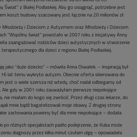
 Świat" z Białej Podlaskiej. Aby go osiągnąć, potrzebne jest
em koszt budowy szacowany jest łącznie na 20 milionów zł.
Młodzieży i Dzieciom z Autyzmem oraz Młodzieży i Dzieciom
ach "Wspólny świat" powstało w 2007 roku z inicjatywy Anny
wiła zaangażować rodziców dzieci autystycznych w stworzenie
terapeutycznego dla dzieci z regionu Białej Podlaskiej.
ę jako "duże dziecko" – mówiła Anna Chwałek. – Inspiracją był
 16 lat temu wykryto autyzm. Obecnie oferta skierowana do
m jest o wiele szersza niż wtedy, choć nadal odbiegamy od
 Ale gdy w 2001 roku zauważyłam pierwsze niepokojące
 nie miałam do kogo się zwrócić. Przez długi czas lekarze, do
ajali mnie bądź bagatelizowali moje obawy. Z drugiej strony
jakie zachowania powinny być dla mnie niepokojące
– dodała.
i po różnych specjalistach padło podejrzenie, że Kuba może
zeniu diagnozy przez kilka minut czułam ulgę – opowiadała