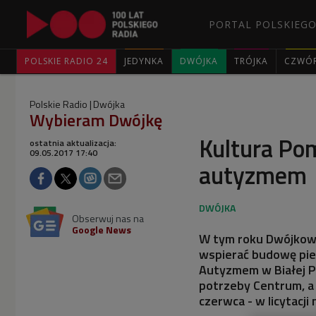
PORTAL POLSKIEGO
POLSKIE RADIO 24
JEDYNKA
DWÓJKA
TRÓJKA
CZWÓ
Polskie Radio
Dwójka
Wybieram Dwójkę
Kultura Po
ostatnia aktualizacja:
09.05.2017 17:40
autyzmem
Obserwuj nas na
Google News
W tym roku Dwójkową
wspierać budowę pi
Autyzmem w Białej Po
potrzeby Centrum, a 
czerwca - w licytacji