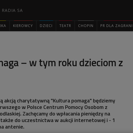
 RADIA SA
RKA
KIEROWCY
DZIECI
TEATR
CHOPIN
PR DLA ZAGRAN

maga – w tym roku dzieciom z
 akcją charytatywną "Kultura pomaga" będziemy
erwszego w Polsce Centrum Pomocy Osobom z
dlaskiej. Zachęcamy do wpłacania pieniędzy na
także do uczestnictwa w aukcji internetowej i - 1
 na antenie.