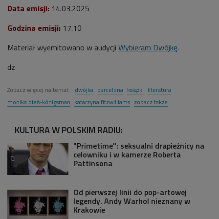
Data emisji:
14.03.2025
Godzina emisji:
17.10
Materiał wyemitowano w audycji
Wybieram Dwójkę
.
dz
Zobacz więcej na temat:
dwójka
barcelona
książki
literatura
monika bień-königsman
katarzyna fitzwilliams
zobacz także
KULTURA W POLSKIM RADIU:
"Primetime": seksualni drapieżnicy na
celowniku i w kamerze Roberta
Pattinsona
Od pierwszej linii do pop-artowej
legendy. Andy Warhol nieznany w
Krakowie