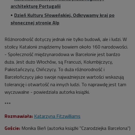
architekturę Portugalii
Dzień Kultury Słoweńskiej. Odkrywamy kraj po
słonecznej stronie Alp
Różnorodność dotyczy jednak nie tylko budowli, ale i ludzi. W
stolicy Katalonii znajdziemy bowiem około 160 narodowości.
- Społeczność międzynarodowa w Barcelonie jest bardzo
duża. Jest dużo Włochów, są Francuzi, Kolumbijczycy,
Pakistańczycy, Chińczycy. To duża różnorodność i
Barcelończycy jako swoje najważniejsze wartości wskazują
tolerancję i otwartość na innych ludzi. To naprawdę jest tam
wyczuwalne - powiedziała autorka książki.
***
Rozmawiała:
Katarzyna Fitzwilliams
Goście:
Monika Bień (autorka książki "Czarodziejka Barcelona")