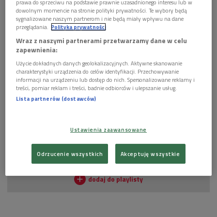
prawa do sprzeciwu na podstawie prawnie uzasadnionego interesu lub w
dowolnym momencie na stronie polityki prywatności. Te wybory będą
sygnalizowane naszym partnerom i nie będą miały wpływu na dane
przeglądania.
Polityka prywatności
W Dwójce porozmawialiśmy o Barcelonie
Foto: Shutterstock/Nejdet Duzen
Wraz z naszymi partnerami przetwarzamy dane w celu
Autorka za
poznaje także czytelników z fascynującą
zapewnienia:
architekturą Gaudíego, opowiada o znaczeniu kolorów w
Użycie dokładnych danych geolokalizacyjnych. Aktywne skanowanie
sztuce i modzie hiszpańskiej. Wyrusza na spacer śladami
charakterystyki urządzenia do celów identyfikacji. Przechowywanie
informacji na urządzeniu lub dostęp do nich. Spersonalizowane reklamy i
Picassa i Hemingwaya. Objaśnia,
co miasto to oferuje latem i
treści, pomiar reklam i treści, badnie odbiorców i ulepszanie usług.
wiosną, a co można tu robić zimą i jesienią
.
Lista partnerów (dostawców)
POSŁUCHAJ
Ustawienia zaawansowane
Monika Bień o specyfice Barcelony (Wybieram Dwójkę)
Odrzucenie wszystkich
Akceptuję wszystkie
19:25