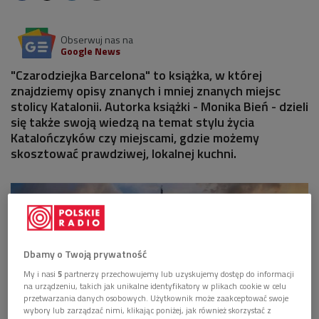
Obserwuj nas na
Google News
"Czarodziejka Barcelona" to książka, w której
znajdziemy opisy znanych i mniej znanych miejsc
stolicy Katalonii. Autorka książki - Monika Bień - dzieli
się także swoją wiedzą na temat stylu życia
Katalończyków czy miejscami, gdzie możemy
skosztować prawdziwej, lokalnej kuchni.
Dbamy o Twoją prywatność
My i nasi
5
partnerzy przechowujemy lub uzyskujemy dostęp do informacji
na urządzeniu, takich jak unikalne identyfikatory w plikach cookie w celu
przetwarzania danych osobowych. Użytkownik może zaakceptować swoje
wybory lub zarządzać nimi, klikając poniżej, jak również skorzystać z