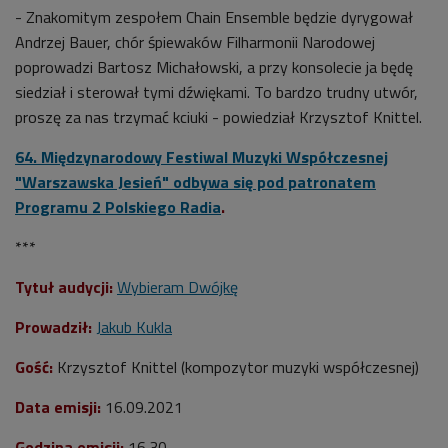
- Znakomitym zespołem Chain Ensemble będzie dyrygował
Andrzej Bauer, chór śpiewaków Filharmonii Narodowej
poprowadzi Bartosz Michałowski, a przy konsolecie ja będę
siedział i sterował tymi dźwiękami. To bardzo trudny utwór,
proszę za nas trzymać kciuki - powiedział Krzysztof Knittel.
64. Międzynarodowy Festiwal Muzyki Współczesnej
"Warszawska Jesień" odbywa się pod patronatem
Programu 2 Polskiego Radia
.
***
Tytuł audycji:
Wybieram Dwójkę
Prowadził:
Jakub Kukla
Gość:
Krzysztof Knittel (kompozytor muzyki współczesnej)
Data emisji:
16.09.2021
Godzina emisji:
16.30