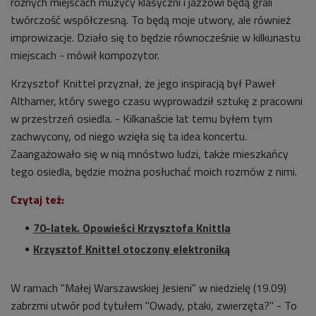
różnych miejscach muzycy klasyczni i jazzowi będą grali
twórczość współczesną. To będą moje utwory, ale również
improwizacje. Działo się to będzie równocześnie w kilkunastu
miejscach - mówił kompozytor.
Krzysztof Knittel przyznał
, że jego inspiracją był Paweł
Althamer, który swego czasu wyprowadził sztukę z pracowni
w przestrzeń osiedla. - Kilkanaście lat temu byłem tym
zachwycony, od niego wzięła się ta idea koncertu.
Zaangażowało się w nią mnóstwo ludzi, także mieszkańcy
tego osiedla, będzie można posłuchać moich rozmów z nimi.
Czytaj też:
70-latek. Opowieści Krzysztofa Knittla
Krzysztof Knittel otoczony elektroniką
W ramach "Małej Warszawskiej Jesieni" w niedzielę (19.09)
zabrzmi utwór pod tytułem "Owady, ptaki, zwierzęta?" - To