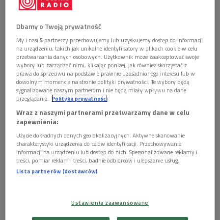
Dbamy o Twoją prywatność
My i nasi
5
partnerzy przechowujemy lub uzyskujemy dostęp do informacji
na urządzeniu, takich jak unikalne identyfikatory w plikach cookie w celu
przetwarzania danych osobowych. Użytkownik może zaakceptować swoje
Krzysztof Knittel
Foto: Adam Warżawa/PAP
wybory lub zarządzać nimi, klikając poniżej, jak również skorzystać z
prawa do sprzeciwu na podstawie prawnie uzasadnionego interesu lub w
dowolnym momencie na stronie polityki prywatności. Te wybory będą
sygnalizowane naszym partnerom i nie będą miały wpływu na dane
przeglądania.
Polityka prywatności
Wraz z naszymi partnerami przetwarzamy dane w celu
zapewnienia:
Użycie dokładnych danych geolokalizacyjnych. Aktywne skanowanie
charakterystyki urządzenia do celów identyfikacji. Przechowywanie
informacji na urządzeniu lub dostęp do nich. Spersonalizowane reklamy i
treści, pomiar reklam i treści, badnie odbiorców i ulepszanie usług.
Lista partnerów (dostawców)
64. "Warszawska Jesień" - przetykana myślą Lema
Ustawienia zaawansowane