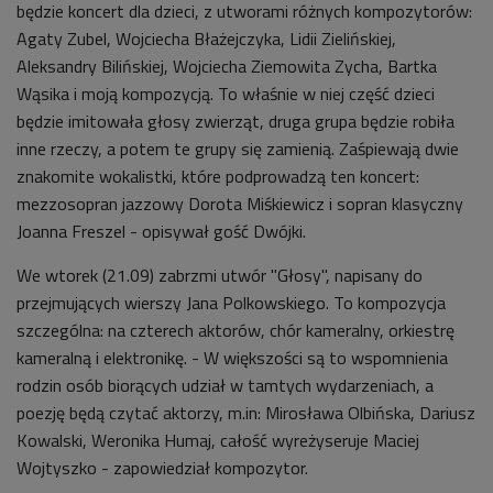
będzie koncert dla dzieci, z utworami różnych kompozytorów:
Agaty Zubel, Wojciecha Błażejczyka, Lidii Zielińskiej,
Aleksandry Bilińskiej, Wojciecha Ziemowita Zycha, Bartka
Wąsika i moją kompozycją. To właśnie w niej część dzieci
będzie imitowała głosy zwierząt, druga grupa będzie robiła
inne rzeczy, a potem te grupy się zamienią. Zaśpiewają dwie
znakomite wokalistki, które podprowadzą ten koncert:
mezzosopran jazzowy Dorota Miśkiewicz i sopran klasyczny
Joanna Freszel - opisywał gość Dwójki.
We wtorek (21.09) zabrzmi utwór "Głosy", napisany do
przejmujących wierszy
Jana Polkowskiego
. To kompozycja
szczególna: na czterech aktorów, chór kameralny, orkiestrę
kameralną i elektronikę. - W większości są to wspomnienia
rodzin osób biorących udział w tamtych wydarzeniach, a
poezję będą czytać aktorzy, m.in: Mirosława Olbińska, Dariusz
Kowalski, Weronika Humaj, całość wyreżyseruje Maciej
Wojtyszko - zapowiedział kompozytor.