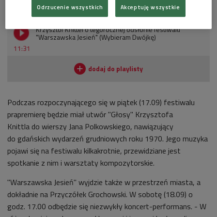
Odrzucenie wszystkich
Akceptuję wszystkie
POSŁUCHAJ
Krzysztof Knittel o tegorocznej odsłonie festiwalu
"Warszawska Jesień" (Wybieram Dwójkę)
11:31
Podczas rozpoczynającego się w piątek (17.09) festiwalu
prapremierę będzie miał utwór "Głosy" Krzysztofa
Knittla
do wierszy Jana Polkowskiego, nawiązujący
do gdańskich wydarzeń grudniowych roku 1970. Jego muzyka
pojawi się na festiwalu kilkakrotnie, przewidziane jest
spotkanie z nim i warsztaty kompozytorskie.
"Warszawska Jesień" wyjdzie także w przestrzeń miasta, a
dokładnie na Przyczółek Grochowski. W sobotę (18.09) o
godz. 17.00
odbędzie się niezwykły koncert-performans. - W