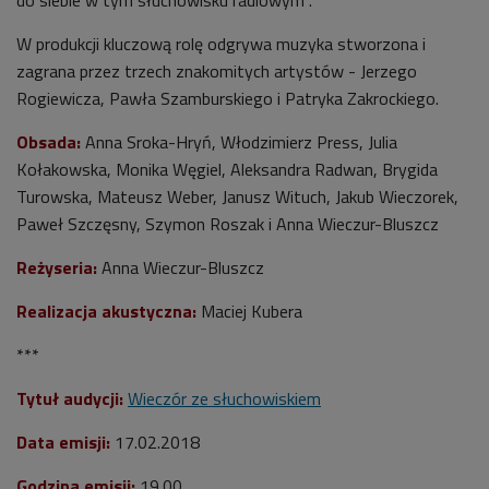
W produkcji kluczową rolę odgrywa muzyka stworzona i
zagrana przez trzech znakomitych artystów - Jerzego
Rogiewicza, Pawła Szamburskiego i Patryka Zakrockiego.
Obsada:
Anna Sroka-Hryń, Włodzimierz Press, Julia
Kołakowska, Monika Węgiel, Aleksandra Radwan, Brygida
Turowska, Mateusz Weber, Janusz Wituch, Jakub Wieczorek,
Paweł Szczęsny, Szymon Roszak i Anna Wieczur-Bluszcz
Reżyseria:
Anna Wieczur-Bluszcz
Realizacja akustyczna:
Maciej Kubera
***
Tytuł audycji:
Wieczór ze słuchowiskiem
Data emisji:
17.
02.2018
Godzina emisji:
19
.00