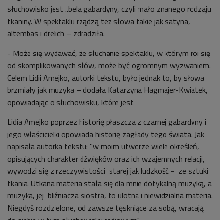
słuchowisko jest ..bela gabardyny, czyli mało znanego rodzaju
tkaniny. W spektaklu rządzą też słowa takie jak satyna,
altembas i drelich – zdradziła.
- Może się wydawać, że słuchanie spektaklu, w którym roi się
od skomplikowanych słów, może być ogromnym wyzwaniem.
Celem Lidii Amejko, autorki tekstu, było jednak to, by słowa
brzmiały jak muzyka – dodała Katarzyna Hagmajer-Kwiatek,
opowiadając o słuchowisku, które jest
Lidia Amejko poprzez h
istorię płaszcza z czarnej gabardyny i
jego właścicielki opowiada historię zagłady tego świata. Jak
napisała autorka tekstu: "w moim utworze wiele określeń,
opisujących charakter dźwięków oraz ich wzajemnych relacji,
wywodzi się z rzeczywistości starej jak ludzkość - ze sztuki
tkania. Utkana materia stała się dla mnie dotykalną muzyką, a
muzyka, jej bliźniacza siostra, to ulotna i niewidzialna materia.
Niegdyś rozdzielone, od zawsze tęskniące za sobą, wracają
do siebie w tym słuchowisku radiowym".