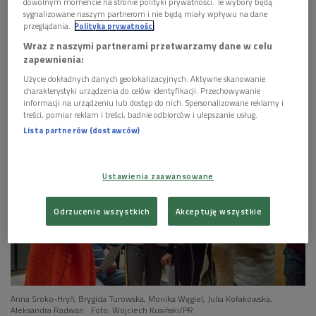
dowolnym momencie na stronie polityki prywatności. Te wybory będą
Rozmowa z twórcami słuchowiska "Tangibile:
sygnalizowane naszym partnerom i nie będą miały wpływu na dane
RadiOpera" (Wybieram Dwójkę)
przeglądania.
Polityka prywatności
Wraz z naszymi partnerami przetwarzamy dane w celu


zapewnienia:
06'26
Użycie dokładnych danych geolokalizacyjnych. Aktywne skanowanie
Dzień przed premierą słuchowiska "Tangibile:
charakterystyki urządzenia do celów identyfikacji. Przechowywanie
Radiopera" (Wybieram Dwójkę)
informacji na urządzeniu lub dostęp do nich. Spersonalizowane reklamy i
treści, pomiar reklam i treści, badnie odbiorców i ulepszanie usług.


Lista partnerów (dostawców)
52'10
"Tangibile: RadiOpera". Słuchowisko w reżyserii
Anny Wieczur-Bluszcz (Wieczór ze
Ustawienia zaawansowane
słuchowiskiem/Dwójka)
Odrzucenie wszystkich
Akceptuję wszystkie
Anna Sroko-Hryń, Brygida Turowska, Monika Węgiel, Julia Kołakowska,
Aleksandra Radwan
Foto: Wojciech Kusiński/PR