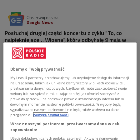
Obserwuj nas na
Google News
Posłuchaj drugiej części koncertu z cyklu "To, co
najpiękniejsze… Wiosna”, który odbył się 9 maja w
Studiu Koncertowym PR im. W. Lutosławskiego w
Warszawie.
1 plik
Dbamy o Twoją prywatność
AUDIO
My i nasi
5
partnerzy przechowujemy lub uzyskujemy dostęp do informacji


56'46
na urządzeniu, takich jak unikalne identyfikatory w plikach cookie w celu
przetwarzania danych osobowych. Użytkownik może zaakceptować swoje
"To, co najpiękniejsze… Wiosna”. Muzyka filmowa
wybory lub zarządzać nimi, klikając poniżej, jak również skorzystać z
Kilara (Muzyka w kadrze/Dwójka)
prawa do sprzeciwu na podstawie prawnie uzasadnionego interesu lub w
dowolnym momencie na stronie polityki prywatności. Te wybory będą
sygnalizowane naszym partnerom i nie będą miały wpływu na dane
przeglądania.
Polityka prywatności
Wraz z naszymi partnerami przetwarzamy dane w celu
zapewnienia:
Użycie dokładnych danych geolokalizacyjnych. Aktywne skanowanie