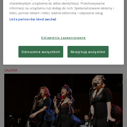
charakterystyki urządzenia do celów identyfikacji. Przechowywanie
informacji na urządzeniu lub dostęp do nich. Spersonalizowane reklamy i
treści, pomiar reklam i treści, badnie odbiorców i ulepszanie usług.
Lista partnerów (dostawców)
Ustawienia zaawansowane
W drugiej części koncertu "To, co najpiękniejsze... - Wiosna" zabrzmiała
Odrzucenie wszystkich
Akceptuję wszystkie
muzyka filmowa skomponowana przez Wojciecha Kilara w wykonaniu Polskiej
Orkiestry Radiowej pod dyrekcją Michała Klauzy (na zdj.)
Foto: Darek Kawka
GALERIA