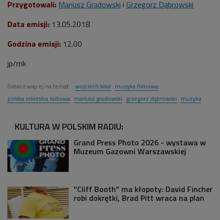
Przygotowali:
Mariusz Gradowski
i
Grzegorz Dąbrowski
Data emisji:
13.05.2018
Godzina emisji:
12.00
jp/mk
Zobacz więcej na temat:
wojciech kilar
muzyka filmowa
polska orkiestra radiowa
mariusz gradowski
grzegorz dąbrowski
muzyka
KULTURA W POLSKIM RADIU:
Grand Press Photo 2026 - wystawa w
Muzeum Gazowni Warszawskiej
"Cliff Booth" ma kłopoty: David Fincher
robi dokrętki, Brad Pitt wraca na plan