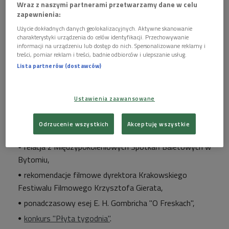
Wraz z naszymi partnerami przetwarzamy dane w celu
zapewnienia:
Użycie dokładnych danych geolokalizacyjnych. Aktywne skanowanie
Plakat wydarzenia
Foto: Polskie Radio
charakterystyki urządzenia do celów identyfikacji. Przechowywanie
informacji na urządzeniu lub dostęp do nich. Spersonalizowane reklamy i
To inicjatywa Polskiej Fundacji Fantastyki Naukowej, z której
treści, pomiar reklam i treści, badnie odbiorców i ulepszanie usług.
przedstawicielem - drem inż. Tomaszem Barcińskim
Lista partnerów (dostawców)
porozmawiamy w "Poranku Dwójki". Początek o godz. 8.30.
Ponadto w audycji:
Ustawienia zaawansowane
eliminacje do XIX Międzynarodowego Konkursu
Odrzucenie wszystkich
Akceptuję wszystkie
Pianistycznego im. Fryderyka Chopina,
relacja z Międzypokoleniowych Spotkań Baletowych w
Bytomiu,
rekomendacje filmowe dyrektora Krakowskiego
Festiwalu Filmowego Krzysztofa Gierata,
ponadczasowy esej E. H. Gombricha "O Freskach",
konkurs "Płyta tygodnia"
.