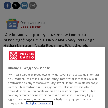
Obserwuj nas na
Google News
"Ale kosmos!" - pod tym hasłem w tym roku
przebiegać będzie 28. Piknik Naukowy Polskiego
Radia i Centrum Nauki Kopernik. Wśród wielu
zaplanowanych atrakcji nasi goście będą mogli
napisać własny rozdział opowieści fantastycznej...
Dbamy o Twoją prywatność
My i nasi
5
partnerzy przechowujemy lub uzyskujemy dostęp do informacji
na urządzeniu, takich jak unikalne identyfikatory w plikach cookie w celu
przetwarzania danych osobowych. Użytkownik może zaakceptować swoje
wybory lub zarządzać nimi, klikając poniżej, jak również skorzystać z
prawa do sprzeciwu na podstawie prawnie uzasadnionego interesu lub w
dowolnym momencie na stronie polityki prywatności. Te wybory będą
sygnalizowane naszym partnerom i nie będą miały wpływu na dane
przeglądania.
Polityka prywatności