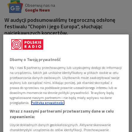
Obserwuj nas na
Google News
W audycji podsumowaliśmy tegoroczną odsłonę
festiwalu "Chopin i jego Europa", słuchając
najciekawszych koncertów.
1 plik
AUDIO


59'40
Dbamy o Twoją prywatność
My i nasi
5
partnerzy przechowujemy lub uzyskujemy dostęp do informacji
"Chopin i jego Europa 2016". Najlepsze nagrania
na urządzeniu, takich jak unikalne identyfikatory w plikach cookie w celu
(Chopin osobisty/Dwójka)
przetwarzania danych osobowych. Użytkownik może zaakceptować swoje
wybory lub zarządzać nimi, klikając poniżej, jak również skorzystać z
prawa do sprzeciwu na podstawie prawnie uzasadnionego interesu lub w
dowolnym momencie na stronie polityki prywatności. Te wybory będą
sygnalizowane naszym partnerom i nie będą miały wpływu na dane
przeglądania.
Polityka prywatności
Wraz z naszymi partnerami przetwarzamy dane w celu
zapewnienia:
Użycie dokładnych danych geolokalizacyjnych. Aktywne skanowanie
charakterystyki urządzenia do celów identyfikacji. Przechowywanie